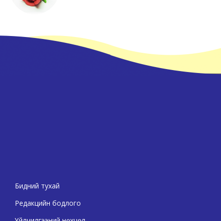
Бидний тухай
Редакцийн бодлого
Үйлчилгээний нөхцөл