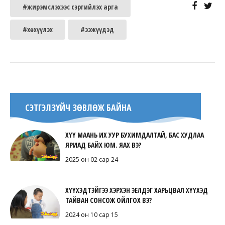
#жирэмслэхээс сэргийлэх арга
#хөхүүлэх
#ээжүүдэд
СЭТГЭЛЗҮЙЧ ЗӨВЛӨЖ БАЙНА
ХҮҮ МААНЬ ИХ УУР БУХИМДАЛТАЙ, БАС ХУДЛАА
ЯРИАД БАЙХ ЮМ. ЯАХ ВЭ?
2025 он 02 сар 24
ХҮҮХЭДТЭЙГЭЭ ХЭРХЭН ЭЕЛДЭГ ХАРЬЦВАЛ ХҮҮХЭД
ТАЙВАН СОНСОЖ ОЙЛГОХ ВЭ?
2024 он 10 сар 15