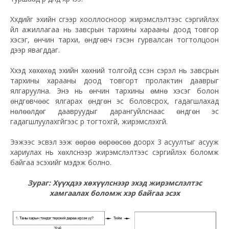
Хүүхдийг эхийн сүүгээр хооллосноор жирэмслэлтээс сэргийлэх
үйл ажиллагаа нь завсрын тархины харааны доод товгор
хэсэг, өнчин тархи, өндгөвч гэсэн гурвалсан тогтолцоон
дээр явагддаг.
Хүүхэд хөхөхөд эхийн хөхний толгойд үүссэн сэрэл нь завсрын
тархины харааны доод товгорт пролактин дааврыг
ялгаруулна. Энэ нь өнчин тархины өмнө хэсэг болон
өндгөвчөөс ялгарах өндгөн эс боловсрох, гадагшлахад
нөлөөлдөг даавруудыг дарангуйлснаас өндгөн эс
гадагшлуулахгүйгээс үр тогтохгүй, жирэмслэхгүй.
Ээжээс эсвэл ээж өөрөө өөрөөсөө доорх 3 асуултыг асууж
хариулах нь хөхүүлснээр жирэмслэлтээс сэргийлэх боломж
байгаа эсэхийг мэдэж болно.
Зураг: Хүүхдээ хөхүүлснээр эхэд жирэмслэлтэс
хамгаалах боломж хэр байгаа эсэх