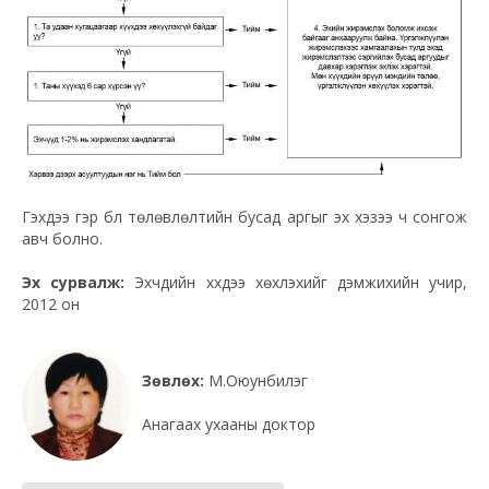
Гэхдээ гэр бүл төлөвлөлтийн бусад аргыг эх хэзээ ч сонгож
авч болно.
Эх сурвалж:
Эхчүүдийн хүүхдээ хөхүүлэхийг дэмжихийн учир,
2012 он
Зөвлөх:
М.Оюунбилэг
Анагаах ухааны доктор