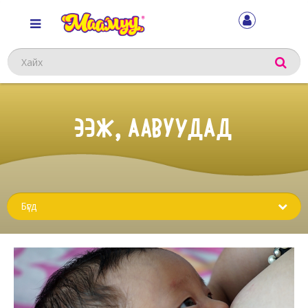
Хайх
ЭЭЖ, ААВУУДАД
Sub
menu