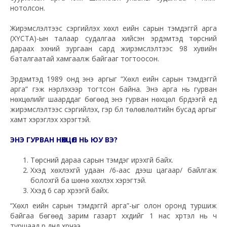
нотолсон.
Жирэмслэлтээс сэргийлэх хөхүүл үеийн сарын тэмдэггүй арга
(ХҮСТА)-ын талаар судалгаа хийсэн эрдэмтэд төрсний
дараах эхний зургаан сард жирэмслэлтээс 98 хувийн
баталгаатай хамгаалж байгааг тогтоосон.
Эрдэмтэд 1989 онд энэ аргыг “Хөхүүл үеийн сарын тэмдэггүй
арга” гэж нэрлэхээр тогтсон байна. Энэ арга нь гурван
нөхцөлийг шаарддаг бөгөөд энэ гурван нөхцөл бүрдээгүй үед
жирэмслэлтээс сэргийлэх, гэр бүл төлөвлөлтийн бусад аргыг
хамт хэрэглэх хэрэгтэй.
ЭНЭ ГУРВАН НӨХЦӨЛ НЬ ЮУ ВЭ?
Төрсний дараа сарын тэмдэг ирэхгүй байх.
Хүүхэд хөхүүлэхгүй удаан /6-аас дээш цагаар/ байлгаж
болохгүй ба шөнө хөхүүлэх хэрэгтэй.
Хүүхэд 6 сар хүрээгүй байх.
“Хөхүүл үеийн сарын тэмдэггүй арга”-ыг олон оронд туршиж
байгаа бөгөөд зарим газарт хүүхдийг 1 нас хүртэл нь ч
туршаад үр дүнд хүрчээ.