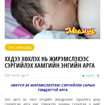
Ээж, аавуудад
ХҮҮХДЭЭ ХӨХҮҮЛЭХ НЬ ЖИРЭМСЛЭХЭЭС
СЭРГИЙЛЭХ ХАМГИЙН ЭНГИЙН АРГА
2021 он 01 сар 11
19,675
ХӨХҮҮЛ ЭХ ЖИРЭМСЛЭЛТЭЭС СЭРГИЙЛЭХ САРЫН
ТЭМДЭГГҮЙ АРГА
Энэ арга нь хөхүүл эхчүүдийн амьдралын туршлага дээр
суурилсан арга юм. Шинжлэх ухааны судалгаа ч үүнийг