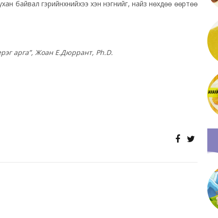
ухан байвал гэрийнхнийхээ хэн нэгнийг, найз нөхдөө өөртөө
ерэг арга”, Жоан Е.Дюррант,
Ph.D.