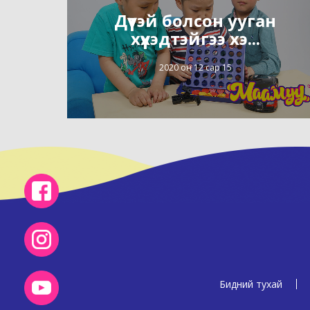
Дүүтэй болсон ууган
хүүхэдтэйгээ хэ...
2020 он 12 сар 15
Бидний тухай