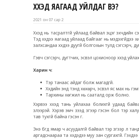
ХҮҮХЭД ЯАГААД УЙЛДАГ ВЭ?
2021 он 07 сар 2
Хүүхэд нь тасралтгүй уйлаад байвал эцэг эхчүүдийн
Тэд хүүхдээ яагаад уйлаад байгааг нь мэдэхгүйдээ х
залхсандаа хүүхдээ дуугүй болгохын тулд сэгсэрч, 
Гэвч сэгсэрч, дугтчих, эсвэл цохисноор хүүхэд уйлах
Харин ч
:
Тэр танаас айдаг болж магадгүй.
Хүүхдийн энд тэнд хөхөрч, эсвэл яс мах нь гэ
Тархины хөгжил нь сааталд орж болно.
Хэрвээ хүүхэд тань уйлахаа болихгүй удаад бай
үзүүлээрэй. Хэрэв эмч үзээд зүгээр гэсэн бол тэр 
тав тухгүй байна гэсэн үг.
Энэ бүгд ямар ч асуудалгүй байвал тэр зүгээр л танд 
аргадснаараа та хүүхдэдээ муу зан сургахгүй. Гэхдээ