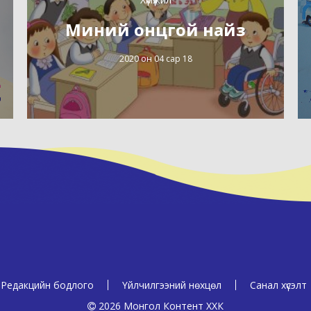
Миний онцгой найз
2020 он 04 сар 18
Редакцийн бодлого
Үйлчилгээний нөхцөл
Санал хүсэлт
2026 Монгол Контент ХХК