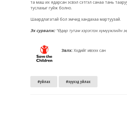
та маш их ядарсан эсвэл сэтгэл санаа тань таару
туслахыг гуйж болно.
Шаардлагатай бол эмчид хандахаа мартуузай.
Эх сурвалж:
“Өдөр тутам хэрэглэх хүмүүжлийн э
Зөвлөх:
Хүүхдийг ивээх сан
#уйлах
#хүүхэд уйлах