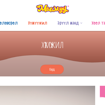
оловсрол
Хүмүүжил
Эрүүл мэнд
Хоол т
ХҮМҮҮЖИЛ
Бүгд