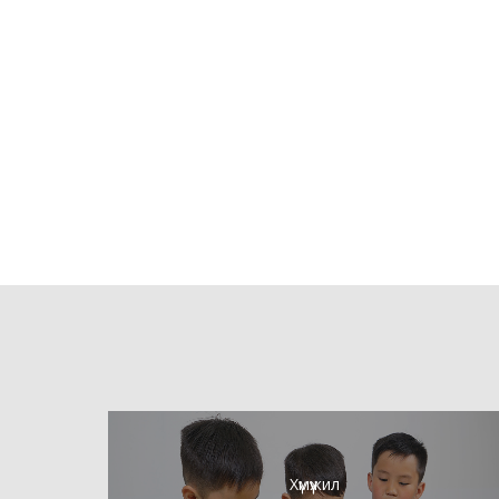
Хүмүүжил