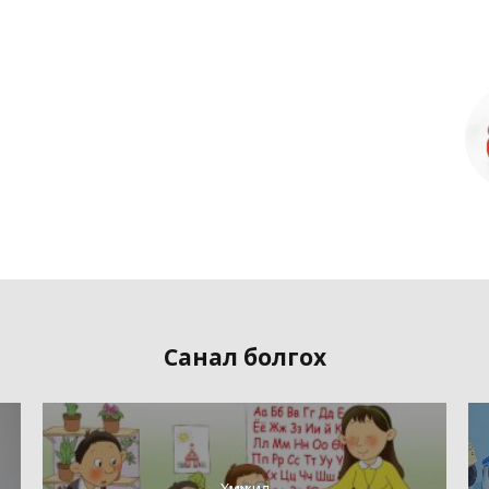
Санал болгох
Хүмүүжил