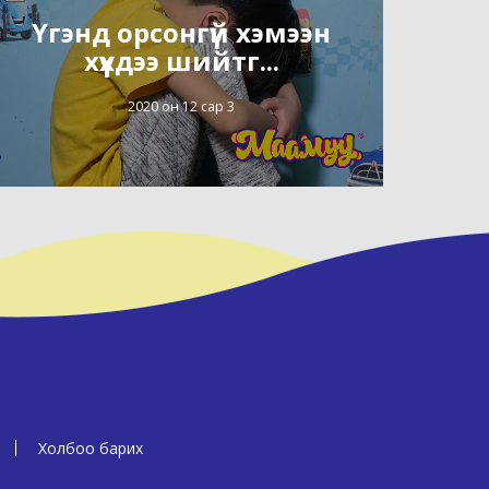
Үгэнд орсонгүй хэмээн
хүүхдээ шийтг...
2020 он 12 сар 3
Холбоо барих