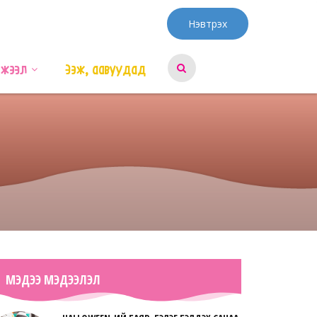
Нэвтрэх
эжээл
Ээж, аавуудад
МЭДЭЭ МЭДЭЭЛЭЛ