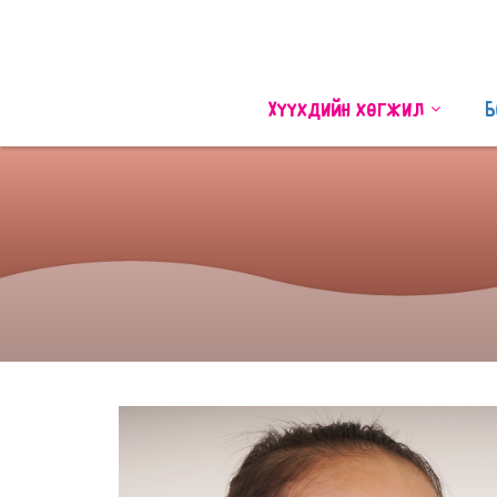
Хүүхдийн хөгжил
Б