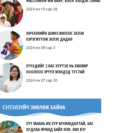
HALLOWEEN-ИЙ БАЯР, БЭЛЭГ БЭЛДЭХ САНАА
2024 он 10 сар 28
ХИЧЭЭЛИЙН ШИНЭ ЖИЛЭЭС ЭХЛЭН
ХЭРЭГЖҮҮЛЖ ЭХЛЭХ ДАДАЛ
2024 он 09 сар 3
ХҮҮХДИЙГ 2 НАС ХҮРТЭЛ НЬ ХӨХӨӨР
ХООЛЛОХ ЭРҮҮЛ МЭНДЭД ТУСТАЙ
2024 он 07 сар 20
СЭТГЭЛЗҮЙЧ ЗӨВЛӨЖ БАЙНА
ХҮҮ МААНЬ ИХ УУР БУХИМДАЛТАЙ, БАС
ХУДЛАА ЯРИАД БАЙХ ЮМ. ЯАХ ВЭ?