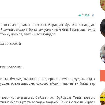
7,959
 сэтгэл хямарч, хамаг тэнхээ нь барагдаж буй мэт санагддаг.
ий дэмий сандарч, бүр дагаж уйлах нь ч бий. Зарим эцэг эхчүүд
дугтчиж, цохиод авах нь тохиолддог.
аа зогсоохгүй.
мтэж болзошгүй.
вал та бухимдахынхаа оронд өрхийн эмчээ дуудаж, хүүхдээ
халууцсан, эсвэл даарсан, өлссөн, айсан, ямар нэгэн байдлаар
тэврүүлж, таны дэргэд байхыг л хүсч буй хэрэг. Түүнийг тэвэрч,
 түүнийг уйлах бүрт та аргадаж чадахгүй байж болно шүү. Хэрвээ