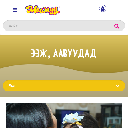
Хайх
ЭЭЖ, ААВУУДАД
Sub
menu