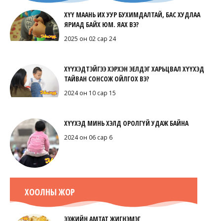
ХҮҮ МААНЬ ИХ УУР БУХИМДАЛТАЙ, БАС ХУДЛАА
ЯРИАД БАЙХ ЮМ. ЯАХ ВЭ?
2025 он 02 сар 24
ХҮҮХЭДТЭЙГЭЭ ХЭРХЭН ЭЕЛДЭГ ХАРЬЦВАЛ ХҮҮХЭД
ТАЙВАН СОНСОЖ ОЙЛГОХ ВЭ?
2024 он 10 сар 15
ХҮҮХЭД МИНЬ ХЭЛД ОРОЛГҮЙ УДАЖ БАЙНА
2024 он 06 сар 6
ХООЛНЫ ЖОР
ЭЭЖИЙН АМТАТ ЖИГНЭМЭГ