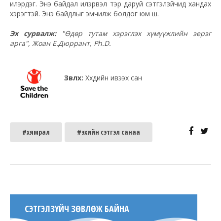
илэрдэг. Энэ байдал илэрвэл тэр даруй сэтгэлзүйчид хандах
хэрэгтэй. Энэ байдлыг эмчилж болдог юм шүү.
Эх сурвалж:
"Өдөр тутам хэрэглэх хүмүүжлийн эерэг
арга", Жоан Е.Дюррант,
Ph.D.
Зөвлөх:
Хүүхдийн ивээх сан
#хямрал
#эхийн сэтгэл санаа
СЭТГЭЛЗҮЙЧ ЗӨВЛӨЖ БАЙНА