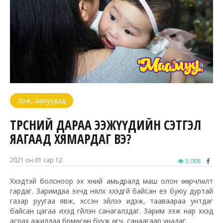
Ээж, аавуудад
ТӨРСНИЙ ДАРАА ЭЭЖҮҮДИЙН СЭТГЭЛ
ЯАГААД ХЯМАРДАГ ВЭ?
2021 он 01 сар 12
3,008
Хүүхэдтэй болсноор эх хүний амьдралд маш олон өөрчлөлт
гардаг. Заримдаа эхчүүд нялх хүүхэдгүй байсан үеэ буюу дуртай
газар руугаа явж, хүссэн зүйлээ идэж, тааваараа унтдаг
байсан цагаа ихэд үгүйлэн санагалздаг. Зарим ээж нар хүүхэд
асрах ажилдаа бүрмөсөн бууж өгч, санаагаар унадаг.