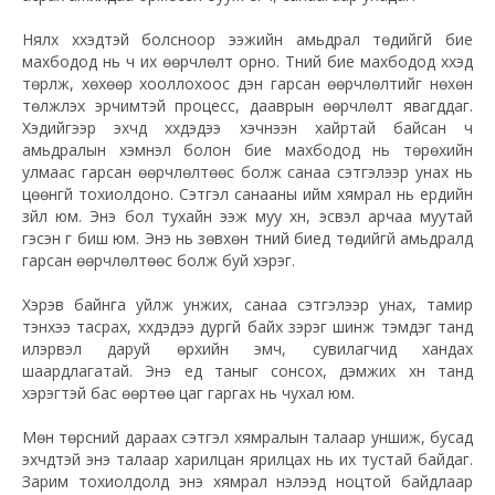
Нялх хүүхэдтэй болсноор ээжийн амьдрал төдийгүй бие
махбодод нь ч их өөрчлөлт орно. Түүний бие махбодод хүүхэд
төрүүлж, хөхөөр хооллохоос үүдэн гарсан өөрчлөлтийг нөхөн
төлжүүлэх эрчимтэй процесс, дааврын өөрчлөлт явагддаг.
Хэдийгээр эхчүүд хүүхдэдээ хэчнээн хайртай байсан ч
амьдралын хэмнэл болон бие махбодод нь төрөхийн
улмаас гарсан өөрчлөлтөөс болж санаа сэтгэлээр унах нь
цөөнгүй тохиолдоно. Сэтгэл санааны ийм хямрал нь ердийн
зүйл юм. Энэ бол тухайн ээж муу хүн, эсвэл арчаа муутай
гэсэн үг биш юм. Энэ нь зөвхөн түүний биед төдийгүй амьдралд
гарсан өөрчлөлтөөс болж буй хэрэг.
Хэрэв байнга уйлж унжих, санаа сэтгэлээр унах, тамир
тэнхээ тасрах, хүүхдэдээ дургүй байх зэрэг шинж тэмдэг танд
илэрвэл даруй өрхийн эмч, сувилагчид хандах
шаардлагатай. Энэ үед таныг сонсох, дэмжих хүн танд
хэрэгтэй бас өөртөө цаг гаргах нь чухал юм.
Мөн төрсний дараах сэтгэл хямралын талаар уншиж, бусад
эхчүүдтэй энэ талаар харилцан ярилцах нь их тустай байдаг.
Зарим тохиолдолд энэ хямрал нэлээд ноцтой байдлаар