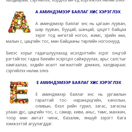
А АМИНДЭМЭЭР БАЯЛАГ ХҮНС ХЭРЭГЛЭХ
А аминдэмээр баялаг хүнс нь цагаан лууван,
шар лууван, бууцай, шанцай, цэцэгт байцаа
зэрэг тод өнгөтэй ногоо, жимс, үхрийн өөх,
малын сүү, цөцгийн тос, мөн байцааны төрлийн ногоонууд.
Биеэс хорыг гадагшлуулахад исэлдэлтийн эсрэг онцгой
үүрэгтэйгээс гадна биеийн эсэргүүцэл сайжруулах, арьс салстыг
хамгаалах, хүүхдийн өсөлт хөгжилтийг дэмжих, халдвараас
сэргийлэх нөлөө үзүүлнэ.
Е АМИНДЭМЭЭР БАЯЛАГ ХҮНС ХЭРЭГЛЭХ
Е аминдэмээр баялаг хүнс нь ургамлын
гаралтай тос- наранцэцгийн, канолын,
оливын, бүхэл үрийн гурил, загас, загасны
улаан дүрс, цөцгийн тос, сүү, самар, киви, аньс, төмс, манжин,
тоор мөн амтат чинжүү, базалик, яншуй зэрэгт бага
хэмжээтэй агуулагддаг.