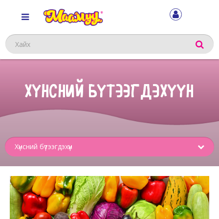
Хайх
ХҮНСНИЙ БҮТЭЭГДЭХҮҮН
Sub
menu