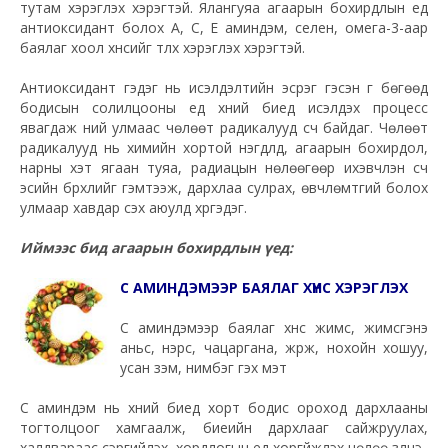
тутам хэрэглэх хэрэгтэй. Ялангуяа агаарын бохирдлын үед
антиоксидант болох А, С, Е аминдэм, селен, омега-3-аар
баялаг хоол хүнсийг түлхүү хэрэглэх хэрэгтэй.
Антиоксидант гэдэг нь исэлдэлтийн эсрэг гэсэн үг бөгөөд
бодисын солилцооны үед хүний биед исэлдэх процесс
явагдаж үүний улмаас чөлөөт радикалууд үүсч байдаг. Чөлөөт
радикалууд нь химийн хортой нэгдлүүд, агаарын бохирдол,
нарны хэт ягаан туяа, радиацын нөлөөгөөр ихэвчлэн үүсч
эсийн бүрхүүлийг гэмтээж, дархлаа сулрах, өвчлөмтгий болох
улмаар хавдар үүсэх аюулд хүргэдэг.
Иймээс бид агаарын бохирдлын үед:
С АМИНДЭМЭЭР БАЯЛАГ ХҮНС ХЭРЭГЛЭХ
С аминдэмээр баялаг хүнс жимс, жимсгэнэ
аньс, нэрс, чацаргана, жүрж, нохойн хошуу,
усан үзэм, нимбэг гэх мэт
С аминдэм нь хүний биед хорт бодис ороход дархлааны
тогтолцоог хамгаалж, биеийн дархлааг сайжруулах,
халдвараас сэргийлэх, хордлогын үед хоргүйжүүлэх нөлөө үзүүлнэ.