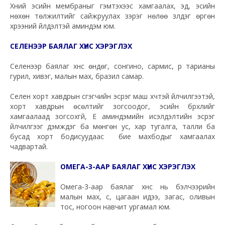
Хүний эсийн мембраныг гэмтэхээс хамгаалах, эд, эсийн
нөхөн төлжилтийг сайжруулах зэрэг нөлөө үзүүлдэг өргөн
хүрээний үйлдэлтэй аминдэм юм.
СЕЛЕНЭЭР БАЯЛАГ ХҮНС ХЭРЭГЛЭХ
Селенээр баялаг хүнс өндөг, сонгино, сармис, үр тарианы
гурил, хивэг, малын мах, бразил самар.
Селен хорт хавдрын үүсгэгчийн эсрэг маш хүчтэй үйлчилгээтэй,
хорт хавдрын өсөлтийг зогсоодог, эсийн бүрхүүлийг
хамгаалаад зогсохгүй, Е аминдэмийн исэлдэлтийн эсрэг
үйлчилгээг дэмждэг ба мөнгөн ус, хар тугалга, талли ба
бусад хорт бодисуудаас бие махбодыг хамгаалах
чадвартай.
ОМЕГА-3-ААР БАЯЛАГ ХҮНС ХЭРЭГЛЭХ
Омега-3-аар баялаг хүнс нь бэлчээрийн
малын мах, сүү, цагаан идээ, загас, оливын
тос, ногоон навчит ургамал юм.