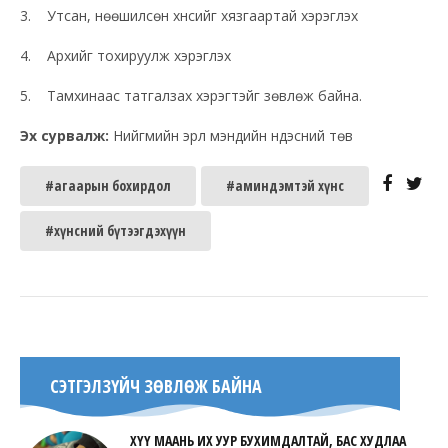
3. Утсан, нөөшилсөн хүнсийг хязгаартай хэрэглэх
4. Архийг тохируулж хэрэглэх
5. Тамхинаас татгалзах хэрэгтэйг зөвлөж байна.
Эх сурвалж:
Нийгмийн эрүүл мэндийн үндэсний төв
#агаарын бохирдол
#аминдэмтэй хүнс
#хүнсний бүтээгдэхүүн
СЭТГЭЛЗҮЙЧ ЗӨВЛӨЖ БАЙНА
ХҮҮ МААНЬ ИХ УУР БУХИМДАЛТАЙ, БАС ХУДЛАА