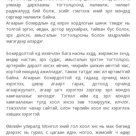
улмаар дархлааны тогтолцоонд нөлөөлж, чөлөөт
радикалууд бий болж, эсийг гэмтээж хүний эрүүл мэндэд
сөргөөр нөлөөлж байна.
Агаарын бохирдлын үед илрэх хордлогын шинж тэмдэг нь
толгой эргэх, өвдөх, дотор муухайрах, тайван бус болох,
зүрх дэлсэх, амьсгалын тогтолцооны болон мэдрэлийн
эмгэгүүдээр илэрдэг.
Бохирдолтой үед ихэвчлэн бага насны хүүхдүүд, жирэмсэн эхчүүд,
өндөр настан, зүрх судас, амьсгалын эрхтэн тогтолцоо,
артерийн даралт ихсэх өвчин, чихрийн шижин өвчтэй хүмүүс,
хортой нөхцөлд ажилладаг, тамхи татдаг хүмүүс илүү өртөмтгий
байна. Агаарын бохирдолтой үед гадаад орчинд маск
хэрэглэх, цэвэр агаарт гарах, дотоод орчинд
агааржуулалт, агаар шүүгч хэрэглэх зэргээр эрүүл мэндээ
хамгаалахыг хичээдэг. Тэгвэл ийм үед эрүүл мэндээ
хамгаалахын тулд хоол хүнсээ зөв тохируулж, илчлэг,
тэжээллэг чанар сайтай, олон төрлийн хоол хүнс хэрэглэж
хэвших хэрэгтэй.
Өвлийн улиралд Монгол хүний гол хоол хүнс нь мах бөгөөд
дээрээс нь гурил, сүү цагаан идээ, ногоо, жимсийг ч өдөр