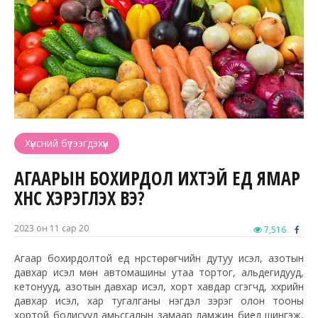
Хүнсний бүтээгдэхүүн
АГААРЫН БОХИРДОЛ ИХТЭЙ ҮЕД ЯМАР
ХҮНС ХЭРЭГЛЭХ ВЭ?
2023 он 11 сар 20
7,516
Агаар бохирдолтой үед нүүрстөрөгчийн дутуу исэл, азотын
давхар исэл мөн автомашины утаа тортог, альдегидууд,
кетонууд, азотын давхар исэл, хорт хавдар үүсгэгчүүд, хүхрийн
давхар исэл, хар тугалганы нэгдэл зэрэг олон тооны
хортой бодисууд амьсгалын замаар дамжин биед шингэж,