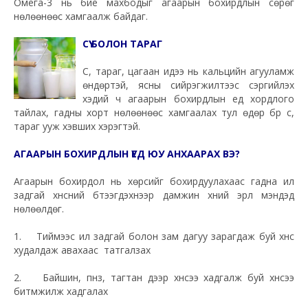
Омега-3 нь бие махбодыг агаарын бохирдлын сөрөг
нөлөөнөөс хамгаалж байдаг.
СҮҮ БОЛОН ТАРАГ
Сүү, тараг, цагаан идээ нь кальцийн агууламж
өндөртэй, ясны сийрэгжилтээс сэргийлэх
хэдий ч агаарын бохирдлын үед хордлого
тайлах, гадны хорт нөлөөнөөс хамгаалах тул өдөр бүр сүү,
тараг ууж хэвших хэрэгтэй.
АГААРЫН БОХИРДЛЫН ҮЕД ЮУ АНХААРАХ ВЭ?
Агаарын бохирдол нь хөрсийг бохирдуулахаас гадна ил
задгай хүнсний бүтээгдэхүүнээр дамжин хүний эрүүл мэндэд
нөлөөлдөг.
1. Тиймээс ил задгай болон зам дагуу зарагдаж буй хүнс
худалдаж авахаас татгалзах
2. Байшин, пүнз, тагтан дээр хүнсээ хадгалж буй хүнсээ
битүүмжилж хадгалах