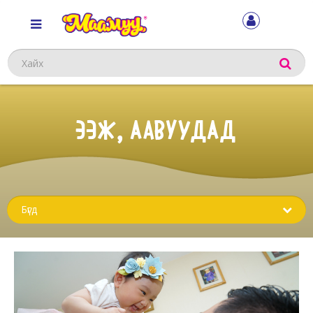
Хайх
ЭЭЖ, ААВУУДАД
Sub
menu