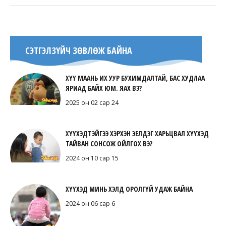
СЭТГЭЛЗҮЙЧ ЗӨВЛӨЖ БАЙНА
ХҮҮ МААНЬ ИХ УУР БУХИМДАЛТАЙ, БАС ХУДЛАА
ЯРИАД БАЙХ ЮМ. ЯАХ ВЭ?
2025 он 02 сар 24
ХҮҮХЭДТЭЙГЭЭ ХЭРХЭН ЭЕЛДЭГ ХАРЬЦВАЛ ХҮҮХЭД
ТАЙВАН СОНСОЖ ОЙЛГОХ ВЭ?
2024 он 10 сар 15
ХҮҮХЭД МИНЬ ХЭЛД ОРОЛГҮЙ УДАЖ БАЙНА
2024 он 06 сар 6