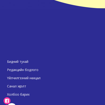
Бидний тухай
Редакцийн бодлого
Үйлчилгээний нөхцөл
Санал хүсэлт
Холбоо барих