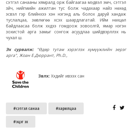
сэтгэл санааны хямралд орж байгаагаа мэдвэл эмч, сэтгэл
зүйч, нийгмийн ажилтан тус болж чадахаар найз нөхөд
эсвэл гэр бүлийнхээ хэн нэгэнд аль болох даруй хандаж
туслалцаа, зөвлөгөө хүсэх шаардлагатай. Ийм нөхцөл
байдлаасаа болж хүүхдээ гомдоож зовоолгүй, ямар нэгэн
зохистой арга замыг сонгож асуудлаа шийдвэрлүүлэх нь
чухал шүү.
Эх сурвалж:
"Өдөр тутам хэрэглэх хүмүүжлийн эерэг
арга", Жоан Е.Дюррант,
Ph.D.
,
Зөвлөх:
Хүүхдийг ивээх сан
#сэтгэл санаа
#харилцаа
#эцэг эх