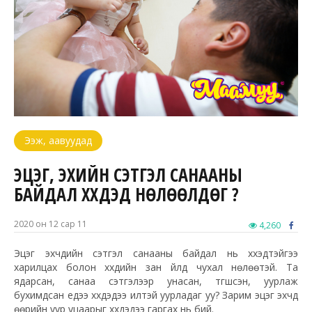
Ээж, аавуудад
ЭЦЭГ, ЭХИЙН СЭТГЭЛ САНААНЫ
БАЙДАЛ ХҮҮХДЭД НӨЛӨӨЛДӨГ ҮҮ?
2020 он 12 сар 11
4,260
Эцэг эхчүүдийн сэтгэл санааны байдал нь хүүхэдтэйгээ
харилцах болон хүүхдийн зан үйлд чухал нөлөөтэй. Та
ядарсан, санаа сэтгэлээр унасан, түгшсэн, уурлаж
бухимдсан үедээ хүүхдэдээ илүүтэй уурладаг уу? Зарим эцэг эхчүүд
өөрийн уур уцаарыг хүүхдэдээ гаргах нь бий.