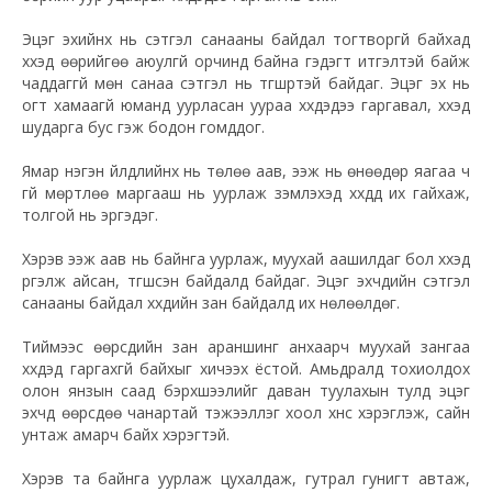
Эцэг эхийнх нь сэтгэл санааны байдал тогтворгүй байхад
хүүхэд өөрийгөө аюулгүй орчинд байна гэдэгт итгэлтэй байж
чаддаггүй мөн санаа сэтгэл нь түгшүүртэй байдаг. Эцэг эх нь
огт хамаагүй юманд уурласан уураа хүүхдэдээ гаргавал, хүүхэд
шударга бус гэж бодон гомддог.
Ямар нэгэн үйлдлийнх нь төлөө аав, ээж нь өнөөдөр яагаа ч
үгүй мөртлөө маргааш нь уурлаж зэмлэхэд хүүхдүүд их гайхаж,
толгой нь эргэдэг.
Хэрэв ээж аав нь байнга уурлаж, муухай аашилдаг бол хүүхэд
үргэлж айсан, түгшсэн байдалд байдаг. Эцэг эхчүүдийн сэтгэл
санааны байдал хүүхдийн зан байдалд их нөлөөлдөг.
Тиймээс өөрсдийн зан араншинг анхаарч муухай зангаа
хүүхдэд гаргахгүй байхыг хичээх ёстой. Амьдралд тохиолдох
олон янзын саад бэрхшээлийг даван туулахын тулд эцэг
эхчүүд өөрсдөө чанартай тэжээллэг хоол хүнс хэрэглэж, сайн
унтаж амарч байх хэрэгтэй.
Хэрэв та байнга уурлаж цухалдаж, гутрал гунигт автаж,