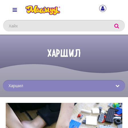
Хайх
ХАРШИЛ
Sub
menu