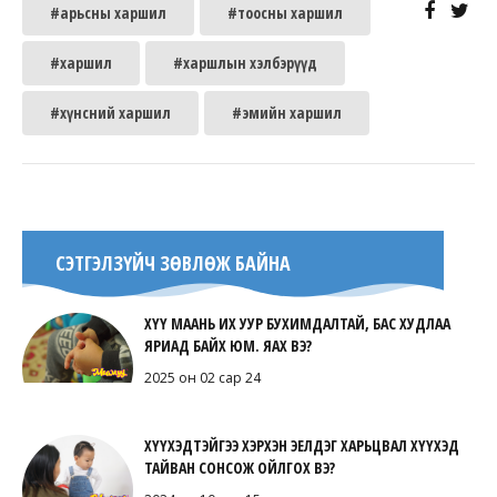
#арьсны харшил
#тоосны харшил
#харшил
#харшлын хэлбэрүүд
#хүнсний харшил
#эмийн харшил
СЭТГЭЛЗҮЙЧ ЗӨВЛӨЖ БАЙНА
ХҮҮ МААНЬ ИХ УУР БУХИМДАЛТАЙ, БАС ХУДЛАА
ЯРИАД БАЙХ ЮМ. ЯАХ ВЭ?
2025 он 02 сар 24
ХҮҮХЭДТЭЙГЭЭ ХЭРХЭН ЭЕЛДЭГ ХАРЬЦВАЛ ХҮҮХЭД
ТАЙВАН СОНСОЖ ОЙЛГОХ ВЭ?