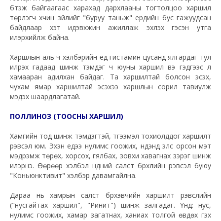
бүтэж байгаагаас харахад дархлааны тогтолцоо харшил
төрүүлэгч хүчин зүйлийг "буруу таньж" ердийн бус гажуудсан
байдлаар хэт идэвхжин ажиллаж эхлэх гэсэн утга
илэрхийлж байна.
Харшлын
аль ч хэлбэрийн үед гистамин цусанд ялгардаг тул
илрэх гадаад шинж тэмдэг ч юуны харшил вэ гэдгээс үл
хамааран адилхан байдаг. Та харшилтай болсон эсэх,
чухам ямар харшилтай эсэхээ харшлын сорил тавиулж
мэдэх шаардлагатай.
ПОЛЛИНОЗ (ТООСНЫ ХАРШИЛ)
Хамгийн тод шинж тэмдэгтэй, түгээмэл тохиолддог харшилт
үрэвсэл юм. Эхэн үедээ нулимс гоожих, нүдэнд элс орсон мэт
мэдрэмж төрөх, хорсох, гялбах, зовхи хавагнах зэрэг шинж
илэрнэ. Өөрөөр хэлбэл нүдний салст бүрхүүлийн үрэвсэл буюу
"Коньюнктивит" хэлбэр давамгайлна.
Дараа нь хамрын салст бүрхэвчийн харшилт үрэвслийн
("нусгайтах харшил", "Ринит") шинж залгадаг. Үүнд: нус,
нулимс гоожих, хамар загатнах, ханиах толгой өвдөх гэх