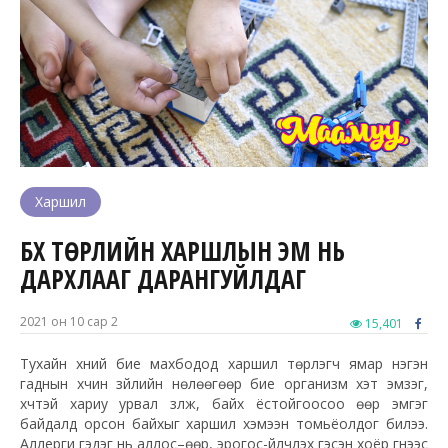
Харшил
БҮХ ТӨРЛИЙН ХАРШЛЫН ЭМ НЬ
ДАРХЛААГ ДАРАНГУЙЛДАГ
2021 он 10 сар 2
15,401
Тухайн хүний бие махбодод харшил төрүүлэгч ямар нэгэн
гаднын хүчин зүйлийн нөлөөгөөр бие организм хэт эмзэг,
хүчтэй хариу урвал үзүүлж, байх ёстойгоосоо өөр эмгэг
байдалд орсон байхыг харшил хэмээн томьёолдог билээ.
Аллерги гэдэг нь аллос–өөр, эрогос-үйлчлэх гэсэн хоёр үгнээс