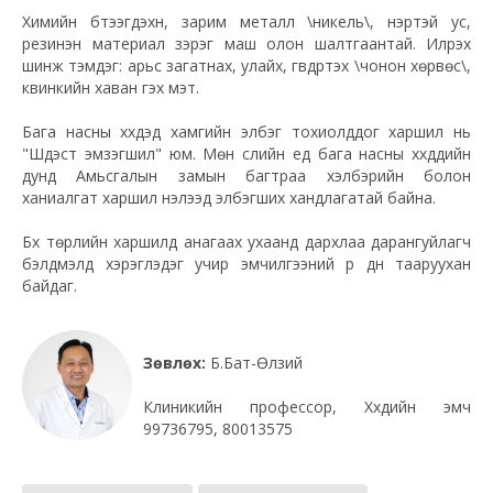
Химийн бүтээгдэхүүн, зарим металл \никель\, үнэртэй ус,
резинэн материал зэрэг маш олон шалтгаантай. Илрэх
шинж тэмдэг: арьс загатнах, улайх, гүвдрүүтэх \чонон хөрвөс\,
квинкийн хаван гэх мэт.
Бага насны хүүхдэд хамгийн элбэг тохиолддог харшил нь
"Шүүдэст эмзэгшил" юм. Мөн сүүлийн үед бага насны хүүхдүүдийн
дунд Амьсгалын замын багтраа хэлбэрийн болон
ханиалгат харшил нэлээд элбэгших хандлагатай байна.
Бүх төрлийн харшилд анагаах ухаанд дархлаа дарангуйлагч
бэлдмэлүүд хэрэглэдэг учир эмчилгээний үр дүн тааруухан
байдаг.
Зөвлөх:
Б.Бат-Өлзий
Клиникийн профессор, Хүүхдийн эмч
99736795, 80013575