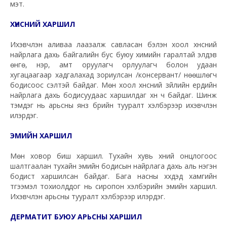
мэт.
ХҮНСНИЙ ХАРШИЛ
Ихэвчлэн аливаа лаазалж савласан бэлэн хоол хүнсний
найрлага дахь байгалийн бус буюу химийн гаралтай элдэв
өнгө, үнэр, амт оруулагч орлуулагч болон удаан
хугацаагаар хадгалахад зориулсан /консервант/ нөөшлөгч
бодисоос үүсэлтэй байдаг. Мөн хоол хүнсний зүйлийн ердийн
найрлага дахь бодисуудаас харшилдаг хүн ч байдаг. Шинж
тэмдэг нь арьсны янз бүрийн тууралт хэлбэрээр ихэвчлэн
илэрдэг.
ЭМИЙН ХАРШИЛ
Мөн ховор биш харшил. Тухайн хувь хүний онцлогоос
шалтгаалан тухайн эмийн бодисын найрлага дахь аль нэгэн
бодист харшилсан байдаг. Бага насны хүүхдэд хамгийн
түгээмэл тохиолддог нь сиропон хэлбэрийн эмийн харшил.
Ихэвчлэн арьсны тууралт хэлбэрээр илэрдэг.
ДЕРМАТИТ БУЮУ АРЬСНЫ ХАРШИЛ