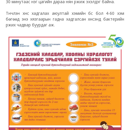
30 минутаас нэг цагийн дараа нян үржиж эхэлдэг байна.
Түүнчлэн хүнс хадгалах аюултай хэмийн бүс бол 4-60 хэм
бөгөөд энэ хязгаарын гадна хадгалсан хүнсэнд бактерийн
үржих чадвар буурдаг аж.