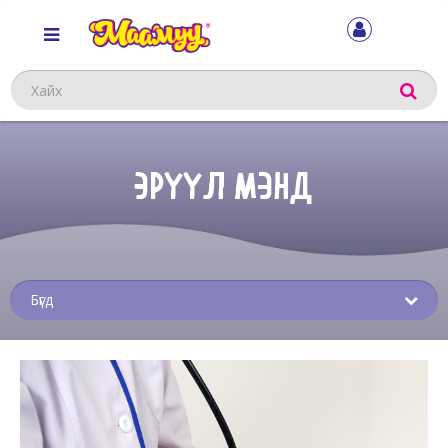
Хайх
ЭРҮҮЛ МЭНД
Sub
menu