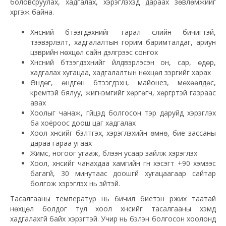
боловсруулах, хадгалах, хэрэглэхэд дараах зөвлөмжийг
хүргэж байна.
Хүнсний бүтээгдэхүүнийг гарал үүслийн бичигтэй,
тээвэрлэлт, хадгалалтын горим баримталдаг, ариун
цэврийн нөхцөл сайн дэлгүүрээс сонгох
Хүнсний бүтээгдэхүүнийг үйлдвэрлэсэн он, сар, өдөр,
хадгалах хугацаа, хадгалалтын нөхцөл зэргийг харах
Өндөг, өндгөн бүтээгдэхүүн, майонез, мөхөөлдөс,
кремтэй бялуу, жигнэмгийг хөргөгч, хөргүүртэй газраас
авах
Хоолыг чанаж, гүйцэд болгосон тэр даруйд хэрэглэх
ба хоёроос доош цаг хадгалах
Хоол хүнсийг бэлтгэх, хэрэглэхийн өмнө, бие зассаны
дараа гараа угаах
Жимс, ногоог угааж, бүлээн усаар зайлж хэрэглэх
Хоол, хүнсийг чанахдаа хамгийн гүн хэсэгт +90 хэмээс
багагүй, 30 минутаас доошгүй хугацаагаар сайтар
болгож хэрэглэх нь зүйтэй.
Тасалгааны температур нь бичил биетэн үржих таатай
нөхцөл болдог тул хоол хүнсийг тасалгааны хэмд
хадгалахгүй байх хэрэгтэй. Учир нь бэлэн болгосон хоолонд