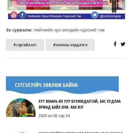
Эх сурвалж:
Нийгмийн эрүүл мэндийн үндэсний төв
#сэргийлэлт
#хоолны хордлого
СЭТГЭЛЗҮЙЧ ЗӨВЛӨЖ БАЙНА
ХҮҮ МААНЬ ИХ УУР БУХИМДАЛТАЙ, БАС ХУДЛАА
ЯРИАД БАЙХ ЮМ. ЯАХ ВЭ?
2025 он 02 сар 24