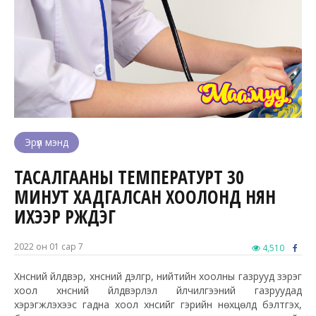
Эрүүл мэнд
ТАСАЛГААНЫ ТЕМПЕРАТУРТ 30
МИНУТ ХАДГАЛСАН ХООЛОНД НЯН
ИХЭЭР ҮРЖДЭГ
2022 он 01 сар 7
4,510
Хүнсний үйлдвэр, хүнсний дэлгүүр, нийтийн хоолны газрууд зэрэг
хоол хүнсний үйлдвэрлэл үйлчилгээний газруудад
хэрэгжүүлэхээс гадна хоол хүнсийг гэрийн нөхцөлд бэлтгэх,