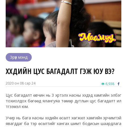
Эрүүл мэнд
ХҮҮХДИЙН ЦУС БАГАДАЛТ ГЭЖ ЮУ ВЭ?
2020 он 08 сар 24
6,938
Цус багадалт өвчин нь 3 хүртэлх насны хүүхдэд хамгийн элбэг
тохиолдох бөгөөд ялангуяа төмөр дутлын цус багадалт илүү
түгээмэл юм.
Учир нь бага насны хүүхдийн өсөлт хөгжил хамгийн эрчимтэй
явагддаг ба тэр өсөлтийг хангах шимт бодисын шаардлага