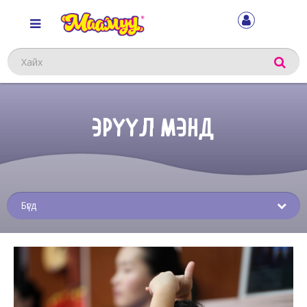
Хайх
ЭРҮҮЛ МЭНД
Sub
menu