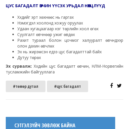
ЦУС БАГАДАЛТ ӨВЧИН ҮҮСЭХ УРЬДАЛ НӨХЦЛҮҮД
Хүүхдийг эрт хөхнөөс нь гаргах
Нэмэгдэл хоолонд хожуу оруулах
Удаан хугацаагаар нэг төрлийн хоол өгөх
Суулгалт өвчнөөр ужиг өвдөх
Рахит тураал болон цочмог халууралт өвчнүүдээр
олон дахин өвчлөх
Эх нь жирэмсэн үедээ цус багадалттай байх
Дутуу төрөх
Эх сурвалж:
Хүүхдийн цус багадалт өвчин, НЛМ-Норвегийн
тусламжийн байгууллага
#төмөр дутал
#цус багадалт
СЭТГЭЛЗҮЙЧ ЗӨВЛӨЖ БАЙНА