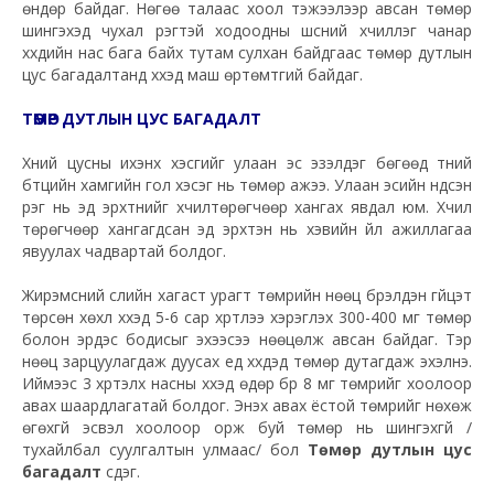
өндөр байдаг. Нөгөө талаас хоол тэжээлээр авсан төмөр
шингэхэд чухал үүрэгтэй ходоодны шүүсний хүчиллэг чанар
хүүхдийн нас бага байх тутам сулхан байдгаас төмөр дутлын
цус багадалтанд хүүхэд маш өртөмтгий байдаг.
ТӨМӨР ДУТЛЫН ЦУС БАГАДАЛТ
Хүний цусны ихэнх хэсгийг улаан эс эзэлдэг бөгөөд түүний
бүтцийн хамгийн гол хэсэг нь төмөр ажээ. Улаан эсийн үндсэн
үүрэг нь эд эрхтнийг хүчилтөрөгчөөр хангах явдал юм. Хүчил
төрөгчөөр хангагдсан эд эрхтэн нь хэвийн үйл ажиллагаа
явуулах чадвартай болдог.
Жирэмсний сүүлийн хагаст урагт төмрийн нөөц бүрэлдэн гүйцэт
төрсөн хөхүүл хүүхэд 5-6 сар хүртлээ хэрэглэх 300-400 мг төмөр
болон эрдэс бодисыг эхээсээ нөөцөлж авсан байдаг. Тэр
нөөц зарцуулагдаж дуусах үед хүүхдэд төмөр дутагдаж эхэлнэ.
Иймээс 3 хүртэлх насны хүүхэд өдөр бүр 8 мг төмрийг хоолоор
авах шаардлагатай болдог. Энэхүү авах ёстой төмрийг нөхөж
өгөхгүй эсвэл хоолоор орж буй төмөр нь шингэхгүй /
тухайлбал суулгалтын улмаас/ бол
Төмөр дутлын цус
багадалт
үүсдэг.