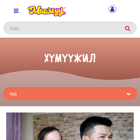
Хайх
ХҮМҮҮЖИЛ
Sub
menu