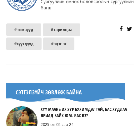
Сургуулийн өмнөх боловсролын сургуулийн
багш
#томчууд
#харилцаа
#хүүхдүүд
#эцэг эх
СЭТГЭЛЗҮЙЧ ЗӨВЛӨЖ БАЙНА
ХҮҮ МААНЬ ИХ УУР БУХИМДАЛТАЙ, БАС ХУДЛАА
ЯРИАД БАЙХ ЮМ. ЯАХ ВЭ?
2025 он 02 сар 24