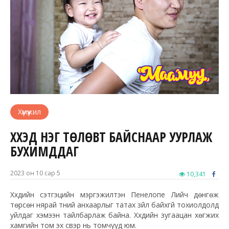
Хүмүүжил
ХҮҮХЭД НЭГ ТӨЛӨВТ БАЙСНААР УУРЛАЖ
БУХИМДДАГ
2023 он 10 сар 5
10,341
Хүүхдийн сэтгэцийн мэргэжилтэн Пенелопе Лийч дөнгөж
төрсөн нярай түүний анхаарлыг татах зүйл байхгүй тохиолдолд
уйлдаг хэмээн тайлбарлаж байна. Хүүхдийн зугаацан хөгжих
хамгийн том эх үүсвэр нь томчууд юм.