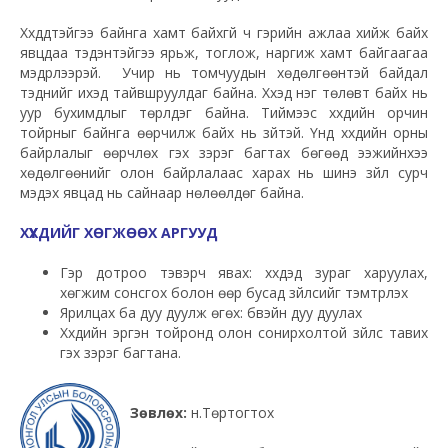
Хүүхдүүдтэйгээ байнга хамт байхгүй ч гэрийн ажлаа хийж байх
явцдаа тэдэнтэйгээ ярьж, тоглож, наргиж хамт байгаагаа
мэдрүүлээрэй. Учир нь томчуудын хөдөлгөөнтэй байдал
тэднийг ихэд тайвшруулдаг байна. Хүүхэд нэг төлөвт байх нь
уур бухимдлыг төрүүлдэг байна. Тиймээс хүүхдийн орчин
тойрныг байнга өөрчилж байх нь зүйтэй. Үүнд хүүхдийн орны
байрлалыг өөрчлөх гэх зэрэг багтах бөгөөд ээжийнхээ
хөдөлгөөнийг олон байрлалаас харах нь шинэ зүйл сурч
мэдэх явцад нь сайнаар нөлөөлдөг байна.
ХҮҮХДИЙГ ХӨГЖӨӨХ АРГУУД
Гэр дотроо тэвэрч явах: хүүхдэд зураг харуулах,
хөгжим сонсгох болон өөр бусад зүйлсийг тэмтрүүлэх
Ярилцах ба дуу дуулж өгөх: бүүвэйн дуу дуулах
Хүүхдийн эргэн тойронд олон сонирхолтой зүйлс тавих
гэх зэрэг багтана.
Зөвлөх:
н.Төртогтох