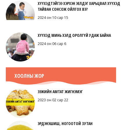
ХҮҮХЭДТЭЙГЭЭ ХЭРХЭН ЭЕЛДЭГ ХАРЬЦВАЛ ХҮҮХЭД
ТАЙВАН СОНСОЖ ОЙЛГОХ ВЭ?
2024 он 10 сар 15
ХҮҮХЭД МИНЬ ХЭЛД ОРОЛГҮЙ УДАЖ БАЙНА
2024 он 06 сар 6
ХООЛНЫ ЖОР
ЭЭЖИЙН АМТАТ ЖИГНЭМЭГ
2023 он 02 сар 22
ЭРДЭНЭШИШ, НОГООТОЙ ЗУТАН