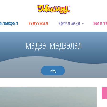
оловсрол
Хүмүүжил
Эрүүл мэнд
Хоол т
МЭДЭЭ, МЭДЭЭЛЭЛ
Бүгд