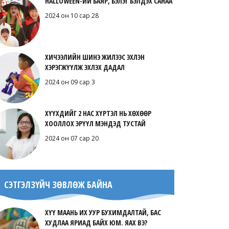
HALLOWEEN-ИЙ БАЯР, БЭЛЭГ БЭЛДЭХ САНАА
2024 он 10 сар 28
ХИЧЭЭЛИЙН ШИНЭ ЖИЛЭЭС ЭХЛЭН
ХЭРЭГЖҮҮЛЖ ЭХЛЭХ ДАДАЛ
2024 он 09 сар 3
ХҮҮХДИЙГ 2 НАС ХҮРТЭЛ НЬ ХӨХӨӨР
ХООЛЛОХ ЭРҮҮЛ МЭНДЭД ТУСТАЙ
2024 он 07 сар 20
СЭТГЭЛЗҮЙЧ ЗӨВЛӨЖ БАЙНА
ХҮҮ МААНЬ ИХ УУР БУХИМДАЛТАЙ, БАС
ХУДЛАА ЯРИАД БАЙХ ЮМ. ЯАХ ВЭ?