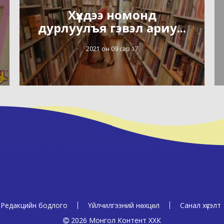
Хүүхдээ номонд
дурлуулъя гэвэл ариу...
2021 он 09 сар 17
Редакцийн бодлого
Үйлчилгээний нөхцөл
Санал хүсэлт
2026 Монгол Контент ХХК