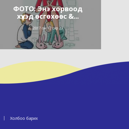
ФОТО: Энэ хорвоод
хүүхэд өсгөхөөс &...
2017 он 12 сар 23
Холбоо барих