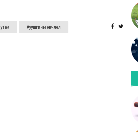
#утаа
#уушгины өвчлөл