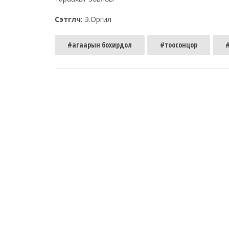
Сэтгүүлч
: Э.Оргил
#агаарын бохирдол
#тоосонцор