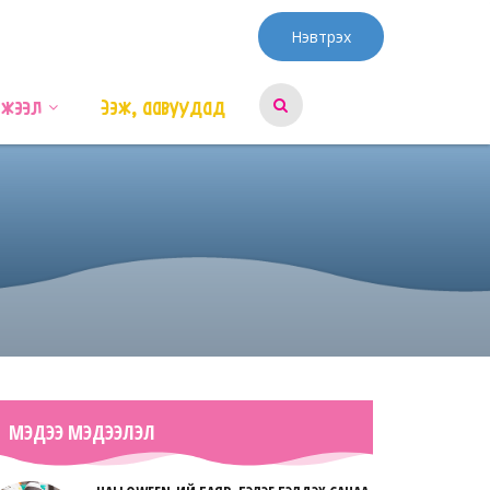
Нэвтрэх
эжээл
Ээж, аавуудад
МЭДЭЭ МЭДЭЭЛЭЛ