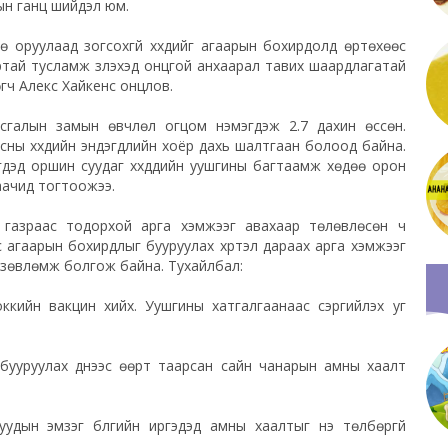
рын ганц шийдэл юм.
 оруулаад зогсохгүй хүүхдийг агаарын бохирдолд өртөхөөс
ртай тусламж үзүүлэхэд онцгой анхаарал тавих шаардлагатай
өгч Алекс Хайкенс онцлов.
ьсгалын замын өвчлөл огцом нэмэгдэж 2.7 дахин өссөн.
сны хүүхдийн эндэгдлийн хоёр дахь шалтгаан болоод байна.
үдэд оршин суудаг хүүхдүүдийн уушгины багтаамж хөдөө орон
лаачид тогтоожээ.
 газраас тодорхой арга хэмжээг авахаар төлөвлөсөн ч
ээс агаарын бохирдлыг бууруулах хүртэл дараах арга хэмжээг
 зөвлөмж болгож байна. Тухайлбал:
коккийн вакцин хийх. Уушгины хатгалгаанаас сэргийлэх уг
бууруулах үүднээс өөрт таарсан сайн чанарын амны хаалт
удын эмзэг бүлгийн иргэдэд амны хаалтыг үнэ төлбөргүй