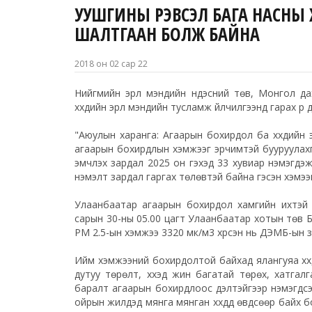
УУШГИНЫ ҮРЭВСЭЛ БАГА НАСНЫ 
ШАЛТГААН БОЛЖ БАЙНА
2018 он 02 сар 22
Нийгмийн эрүүл мэндийн үндэсний төв, Монгол да
хүүхдийн эрүүл мэндийн тусламж үйлчилгээнд гарах 
"Аюулын харанга: Агаарын бохирдол ба хүүхдийн 
агаарын бохирдлын хэмжээг эрчимтэй бууруулахг
эмчлэх зардал 2025 он гэхэд 33 хувиар нэмэгдэж,
нэмэлт зардал гаргах төлөвтэй байна гэсэн хэмээ
Улаанбаатар агаарын бохирдол хамгийн ихтэй д
сарын 30-ны 05.00 цагт Улаанбаатар хотын төв 
РМ 2.5-ын хэмжээ 3320 мк/м3 хүрсэн нь ДЭМБ-ын 
Ийм хэмжээний бохирдолтой байхад ялангуяа хүүхд
дутуу төрөлт, хүүхэд жин багатай төрөх, хатгал
баралт агаарын бохирдлоос үүдэлтэйгээр нэмэгдс
ойрын жилүүдэд мянга мянган хүүхдүүд өвдсөөр ба