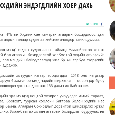
ХҮҮХДИЙН ЭНДЭГДЛИЙН ХОЁР ДАХЬ
5,380
хь НҮБ-ын Хүүхдийн сан хамтран агаарын бохирдлоос үүдэж
үр дагаврын талаар судалгаа хийснээ өнөөдөр танилцууллаа.
эрүүл мэнд" сэдэвт судалгааны тайланд Улаанбаатар хотын
үй бол агаарын бохирдолтой холбоотой хүүхдийн өвчлөлийг
 эрүүл мэндийн байгууллагууд жил бүр 4.8 тэрбум төгрөгийн
н дурджээ.
элхийн хотуудын нэгээр тооцогддог. 2018 оны нэгдүгээр
Баруун 4 замын орчимд нарийн ширхэглэгт тоосонцор буюу
зөвшөөрөгдөх стандартаас 133 дахин их байгаа юм.
ийн эрүүл мэндэд ноцтой хохирол учруулдаг. Амьгүй төрөлт,
гаа, бронхит, гуурсан хоолойн багтраа болон хүүхдийн нас
ээр байна. Агаарын бохирдлыг дорвитой шийдвэрлэх хүртэл
йх болно. Улаанбаатар хотын агаарын бохирдлыг бууруулах нь