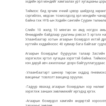
хүүхдийн эрүүл мэндийг хамгаалах урт хугацааны цо
Тиймээс бид эрчим хүчний цэвэр шийдэлд хөрөнгө
сэргийлэх, өвдсөн тохиолдолд эрүүл мэндийн чана
байна гэж НҮБ-ын Хүүхдийн сангийн Суурин төлөөл
Сүүлийн 10 жилд 10 мянган хүн амд ногдох ам
Өнөөдрийн байдлаар уушгины үрэвсэл 5 хүртэлх на
Улаанбаатар хотын агаарын бохирдол ихтэй дүүргү
нутгийн хүүхдүүдийнхээс 40 хувиар бага байгааг суд
Агаарын бохирдлыг бууруулах талаар Засгийн
хэрэгжүүлэх хүртэл хугацаа хэрэгтэй байна. Тийм
нэн даруй авч ажиллахыг дээрх байгууллагуудаас
-Улаанбаатарт шинээр төрсөн хүүхдүүдэд пневмо
вакциныг товлолт вакцинд оруулах.
-Гадуур явахад агаарын бохирдлын хор нөлөөг 
хэрэглэж занших зөвлөмжийг иргэдэд хүргэх.
-Агаарын бохирдол хамгийн өндөртэй хорооллу
тараахыг зөвлөв.