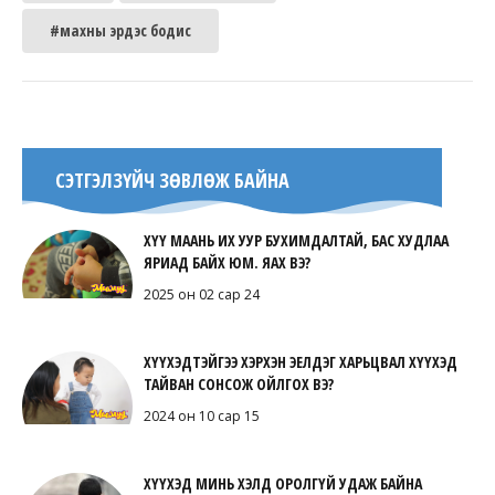
#махны эрдэс бодис
СЭТГЭЛЗҮЙЧ ЗӨВЛӨЖ БАЙНА
ХҮҮ МААНЬ ИХ УУР БУХИМДАЛТАЙ, БАС ХУДЛАА
ЯРИАД БАЙХ ЮМ. ЯАХ ВЭ?
2025 он 02 сар 24
ХҮҮХЭДТЭЙГЭЭ ХЭРХЭН ЭЕЛДЭГ ХАРЬЦВАЛ ХҮҮХЭД
ТАЙВАН СОНСОЖ ОЙЛГОХ ВЭ?
2024 он 10 сар 15
ХҮҮХЭД МИНЬ ХЭЛД ОРОЛГҮЙ УДАЖ БАЙНА