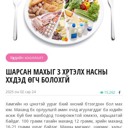
Хүүхдийн хооллолт
ШАРСАН МАХЫГ 3 ХҮРТЭЛХ НАСНЫ
ХҮҮХДЭД ӨГЧ БОЛОХГҮЙ
2025 он 02 сар 24
15,262
Хамгийн үнэ цэнэтэй уураг бүхий хүнсний бүтээгдэхүүн бол мах
юм. Маханд бүх орлуулшгүй амин хүчлүүд агуулагддаг ба хүүхдийн
өсөж буй бие махбодод тохиромжтой хэмжээ, харьцаатай
байдаг. 100 грамм гахайн маханд 12 грамм, үхрийн маханд
16-21 грамм уураг байдаг. Махны мөгөөрс, шөрмөс, хальс