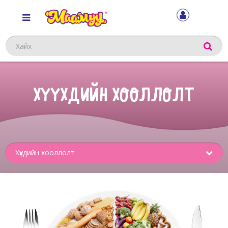
Хайх
ХҮҮХДИЙН ХООЛЛОЛТ
Sub
menu