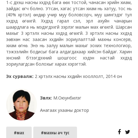
1-с дээш насны хүүхдэд бага өөх тостой, чанасан үхрийн хиам,
зайдас өгч болно. Утсан, хагас утсан хиам нь хатуу, тос нь
(40% хүртэл) өндөр учир муу боловсорч, муу шингэдэг тул
хүүхдэд өгөхгүй. Хүүхдэд гарал үүсэл, эрүүл ахуйн чанарын
шаардлага нь мэдэгдэхгүй зэрлэг малын мах өгөхгүй. Шарсан
махыг 3 хүртэлх насны хүүхдэд өгөхгүй. 3 хүртэлх насны хүүхдэд
зөвхөн нас заасан хүүхдийн зориулалттай махны консерв,
хиам өгнө. Энэ нь залуу малын махыг зохих технологиор,
тэжээлийн бодисыг бага алдагдахаар хийсэн байдаг. Харин
хүнсний бүтээгдэхүүний шошгоос хэдэн настай хүүхдэд
зориулагдсан болохыг харах хэрэгтэй.
Эх сурвалж:
2 хүртэлх насны хүүхдийн хооллолт, 2014 он
Зөвлөх:
М.Оюунбилэг
Анагаах ухааны доктор
#мах
#махны ач тус