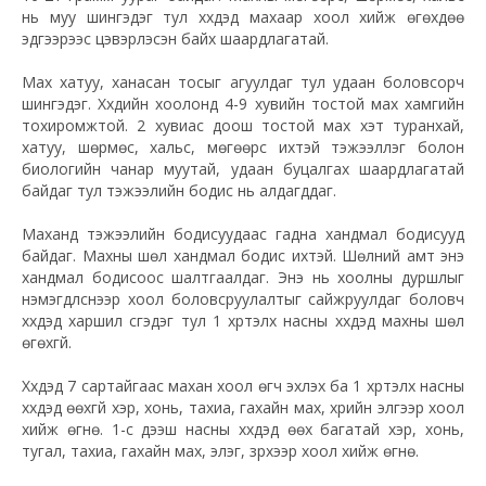
нь муу шингэдэг тул хүүхдэд махаар хоол хийж өгөхдөө
эдгээрээс цэвэрлэсэн байх шаардлагатай.
Мах хатуу, ханасан тосыг агуулдаг тул удаан боловсорч
шингэдэг. Хүүхдийн хоолонд 4-9 хувийн тостой мах хамгийн
тохиромжтой. 2 хувиас доош тостой мах хэт туранхай,
хатуу, шөрмөс, хальс, мөгөөрс ихтэй тэжээллэг болон
биологийн чанар муутай, удаан буцалгах шаардлагатай
байдаг тул тэжээлийн бодис нь алдагддаг.
Маханд тэжээлийн бодисуудаас гадна хандмал бодисууд
байдаг. Махны шөл хандмал бодис ихтэй. Шөлний амт энэ
хандмал бодисоос шалтгаалдаг. Энэ нь хоолны дуршлыг
нэмэгдүүлснээр хоол боловсруулалтыг сайжруулдаг боловч
хүүхдэд харшил үүсгэдэг тул 1 хүртэлх насны хүүхдэд махны шөл
өгөхгүй.
Хүүхдэд 7 сартайгаас махан хоол өгч эхлэх ба 1 хүртэлх насны
хүүхдэд өөхгүй үхэр, хонь, тахиа, гахайн мах, үхрийн элгээр хоол
хийж өгнө. 1-с дээш насны хүүхдэд өөх багатай үхэр, хонь,
тугал, тахиа, гахайн мах, элэг, зүрхээр хоол хийж өгнө.