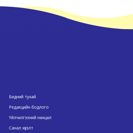
Бидний тухай
Редакцийн бодлого
Үйлчилгээний нөхцөл
Санал хүсэлт