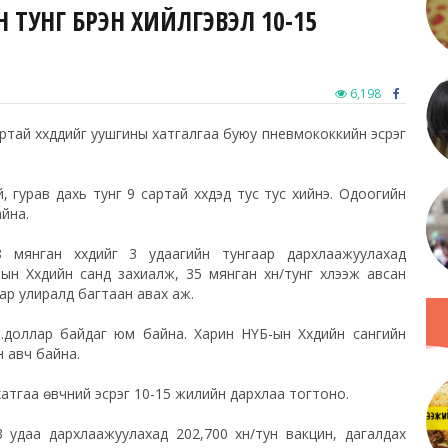
ТУНГ БҮРЭН ХИЙЛГЭВЭЛ 10-15
6,198
артай хүүхдүүдийг уушгины хатгалгаа буюу пневмококкийн эсрэг
, гурав дахь тунг 9 сартай хүүхдэд тус тус хийнэ. Одоогийн
йна.
 мянган хүүхдийг 3 удаагийн тунгаар дархлаажуулахад
н Хүүхдийн санд захиалж, 35 мянган хүн/тунг хүлээж авсан
аар улиралд багтаан авах аж.
м.доллар байдаг юм байна. Харин НҮБ-ын Хүүхдийн сангийн
н авч байна.
ы хатгаа өвчний эсрэг 10-15 жилийн дархлаа тогтоно.
3 удаа дархлаажуулахад 202,700 хүн/тун вакцин, дагалдах