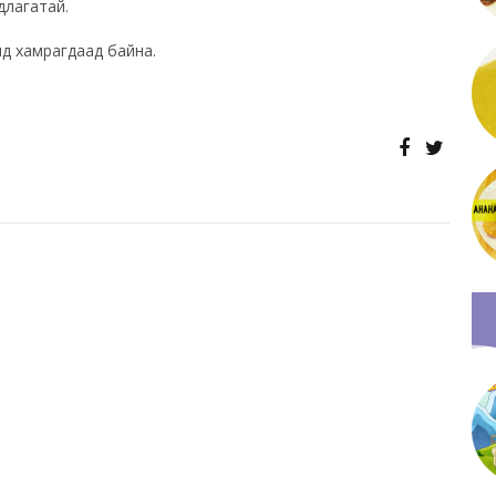
длагатай.
нд хамрагдаад байна.