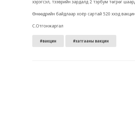
хэрэгсэл, тээврийн зардалд 2 тэрбум төгрөг шаар
Өнөөдрийн байдлаар хоёр сартай 520 хүүхэд вакци
С.Отгонжаргал
#вакцин
#хатгааны вакцин