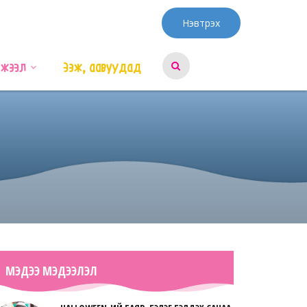
Нэвтрэх
эжээл
Ээж, аавуудад
МЭДЭЭ МЭДЭЭЛЭЛ