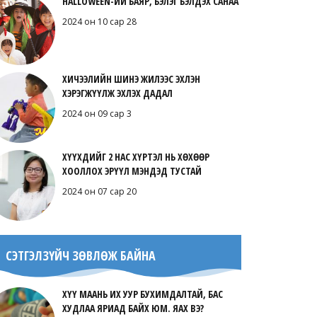
HALLOWEEN-ИЙ БАЯР, БЭЛЭГ БЭЛДЭХ САНАА
2024 он 10 сар 28
ХИЧЭЭЛИЙН ШИНЭ ЖИЛЭЭС ЭХЛЭН
ХЭРЭГЖҮҮЛЖ ЭХЛЭХ ДАДАЛ
2024 он 09 сар 3
ХҮҮХДИЙГ 2 НАС ХҮРТЭЛ НЬ ХӨХӨӨР
ХООЛЛОХ ЭРҮҮЛ МЭНДЭД ТУСТАЙ
2024 он 07 сар 20
СЭТГЭЛЗҮЙЧ ЗӨВЛӨЖ БАЙНА
ХҮҮ МААНЬ ИХ УУР БУХИМДАЛТАЙ, БАС
ХУДЛАА ЯРИАД БАЙХ ЮМ. ЯАХ ВЭ?