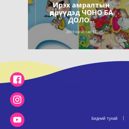
Ирэх амралтын
өдрүүдэд ЧОНО БА
ДОЛО...
2019 он 05 сар 17
Бидний тухай