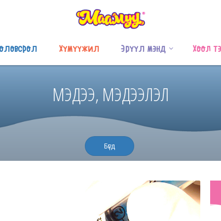
оловсрол
Хүмүүжил
Эрүүл мэнд
Хоол т
МЭДЭЭ, МЭДЭЭЛЭЛ
Бүгд