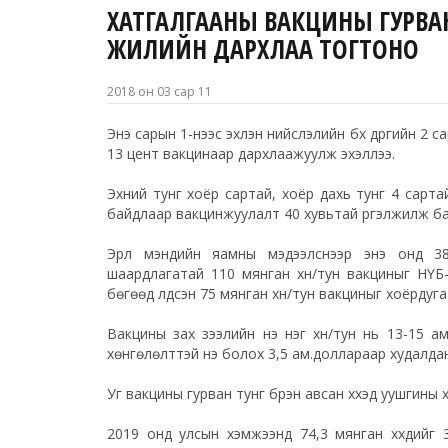
ХАТГАЛГААНЫ ВАКЦИНЫ ГУРВАН 
ЖИЛИЙН ДАРХЛАА ТОГТОНО
2018 он 03 сар 11
Энэ сарын 1-нээс эхлэн нийслэлийн бүх дүүргийн 2 с
13 цент вакцинаар дархлаажуулж эхэллээ.
Эхний тунг хоёр сартай, хоёр дахь тунг 4 сартай
байдлаар вакцинжуулалт 40 хувьтай үргэлжилж ба
Эрүүл мэндийн яамны мэдээлснээр энэ онд 38
шаардлагатай 110 мянган хүн/тун вакциныг НҮБ-ы
бөгөөд үлдсэн 75 мянган хүн/тун вакциныг хоёрдуг
Вакцины зах зээлийн үнэ нэг хүн/тун нь 13-15 а
хөнгөлөлттэй үнэ болох 3,5 ам.доллараар худалда
Уг вакцины гурван тунг бүрэн авсан хүүхэд уушгин
2019 онд улсын хэмжээнд 74,3 мянган хүүхдийг 