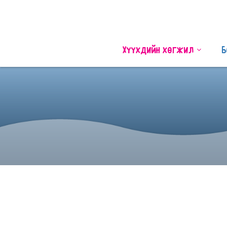
Хүүхдийн хөгжил
Б