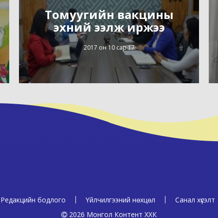
Томуугийн вакцины
эхний ээлж иржээ
2017 он 10 сар 17
Редакцийн бодлого
Үйлчилгээний нөхцөл
Санал хүсэлт
2026 Монгол Контент ХХК