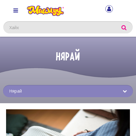
Хайх
НЯРАЙ
Sub
menu