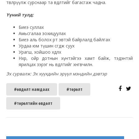
төвлөрүүлж сурснаар та өвдөлтийг багасгаж чадна.
Үүний тулд:
Биеэ суллах
Амьсгалаа зохицуулах
Биеэ аль болох өөртөө эвтэй байрлалд байлгах
Урдаа юм түшин сөгдөж суух
Урагш, хойшоо хөдлөх
Нөхөр, ойр дотнын хүнтэйгээ хамт байж, тэдэнтэй
ярилцах зэрэг нь өвдөлтийг хөнгөвчилнө.
Эх сурвалж: Эх хүүхдийн эрүүл мэндийн дэвтэр
#өвдөлт намдаах
#төрөлт
#төрөлтийн өвдөлт