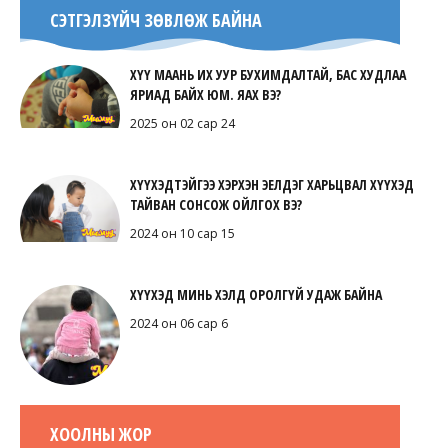
СЭТГЭЛЗҮЙЧ ЗӨВЛӨЖ БАЙНА
ХҮҮ МААНЬ ИХ УУР БУХИМДАЛТАЙ, БАС ХУДЛАА
ЯРИАД БАЙХ ЮМ. ЯАХ ВЭ?
2025 он 02 сар 24
ХҮҮХЭДТЭЙГЭЭ ХЭРХЭН ЭЕЛДЭГ ХАРЬЦВАЛ ХҮҮХЭД
ТАЙВАН СОНСОЖ ОЙЛГОХ ВЭ?
2024 он 10 сар 15
ХҮҮХЭД МИНЬ ХЭЛД ОРОЛГҮЙ УДАЖ БАЙНА
2024 он 06 сар 6
ХООЛНЫ ЖОР