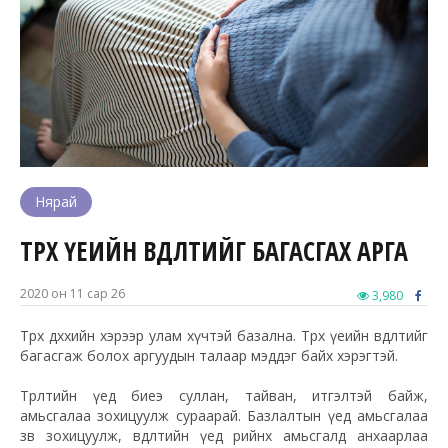
Нярай
ТӨРӨХ ҮЕИЙН ӨВДӨЛТИЙГ БАГАСГАХ АРГА
2020 он 11 сар 26
3,980
Төрөх дөхөхийн хэрээр улам хүчтэй базална. Төрөх үеийн өвдөлтийг
багасгаж болох аргуудын талаар мэддэг байх хэрэгтэй.
Төрөлтийн үед биеэ суллан, тайван, итгэлтэй байж,
амьсгалаа зохицуулж сураарай. Базлалтын үед амьсгалаа
зөв зохицуулж, өвдөлтийн үед өөрийнхөө амьсгалд анхаарлаа