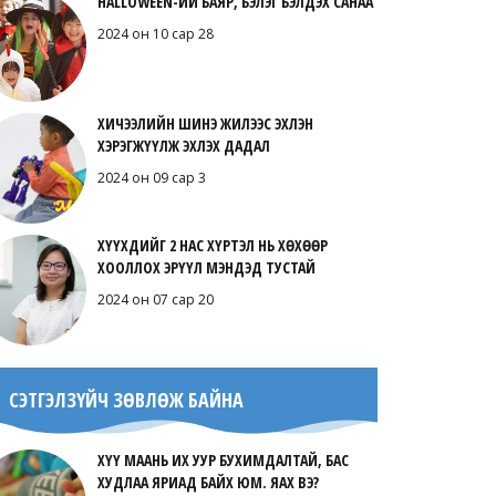
HALLOWEEN-ИЙ БАЯР, БЭЛЭГ БЭЛДЭХ САНАА
2024 он 10 сар 28
ХИЧЭЭЛИЙН ШИНЭ ЖИЛЭЭС ЭХЛЭН
ХЭРЭГЖҮҮЛЖ ЭХЛЭХ ДАДАЛ
2024 он 09 сар 3
ХҮҮХДИЙГ 2 НАС ХҮРТЭЛ НЬ ХӨХӨӨР
ХООЛЛОХ ЭРҮҮЛ МЭНДЭД ТУСТАЙ
2024 он 07 сар 20
СЭТГЭЛЗҮЙЧ ЗӨВЛӨЖ БАЙНА
ХҮҮ МААНЬ ИХ УУР БУХИМДАЛТАЙ, БАС
ХУДЛАА ЯРИАД БАЙХ ЮМ. ЯАХ ВЭ?