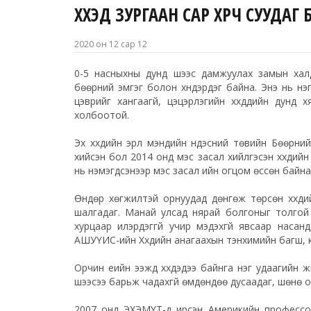
ХҮҮХЭД ЗУРГААН САР ХҮРЧ СУУД
2020 он 12 сар 12
0-5 насныхны дунд шээс дамжуулах замын хал
бөөрний эмгэг болон хүндэрдэг байна. Энэ нь нэг
цэврийг хангаагүй, цэцэрлэгийн хүүхдүүдийн ду
холбоотой.
Эх хүүхдийн эрүүл мэндийн үндэсний төвийн Бөөрн
хийсэн бол 2014 онд мэс засал хийлгэсэн хүүхдий
нь нэмэгдсэнээр мэс засал ийн огцом өссөн байна
Өндөр хөгжилтэй орнуудад дөнгөж төрсөн хүүхди
шалгадаг. Манай улсад нярай болгоныг толгой 
хурцаар илэрдэггүй учир мэдэхгүй явсаар наса
АШУҮИС-ийн Хүүхдийн анагаахын тэнхимийн багш,
Орчин үеийн ээжүүд хүүхдэдээ байнга нэг удаагийн
шээсээ барьж чадахгүй өмдөндөө дусаадаг, шөнө о
2007 онд ЭХЭМҮТ-д ирсэн Америкийн профессор 