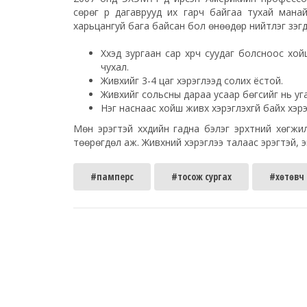
сөрөг үр дагаврууд их гарч байгаа тухай ман
харьцангуй бага байсан бол өнөөдөр нийтлэг үзэ
Хүүхэд зургаан сар хүрч суудаг болсноос х
чухал.
Живхийг 3-4 цаг хэрэглээд солих ёстой.
Живхийг сольсны дараа усаар бөгсийг нь уг
Нэг наснаас хойш живх хэрэглэхгүй байх хэрэ
Мөн эрэгтэй хүүхдийн гадна бэлэг эрхтний хөгж
төөрөгдөл аж. Живхний хэрэглээ талаас эрэгтэй, эм
#памперс
#тосож сургах
#хөтөвч