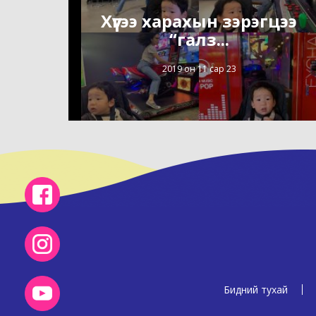
Хүүгээ харахын зэрэгцээ
“галз...
2019 он 11 сар 23
Бидний тухай