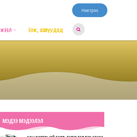
Нэвтрэх
эжээл
Ээж, аавуудад
МЭДЭЭ МЭДЭЭЛЭЛ