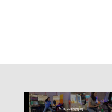
Ээж, аавуудад