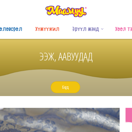
оловсрол
Хүмүүжил
Эрүүл мэнд
Хоол т
ЭЭЖ, ААВУУДАД
Бүгд