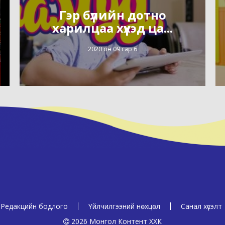
Гэр бүлийн дотно
харилцаа хүүхэд ца...
2020 он 09 сар 6
Редакцийн бодлого
Үйлчилгээний нөхцөл
Санал хүсэлт
2026 Монгол Контент ХХК