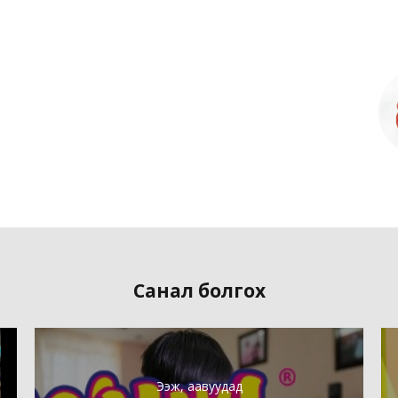
Санал болгох
Ээж, аавуудад