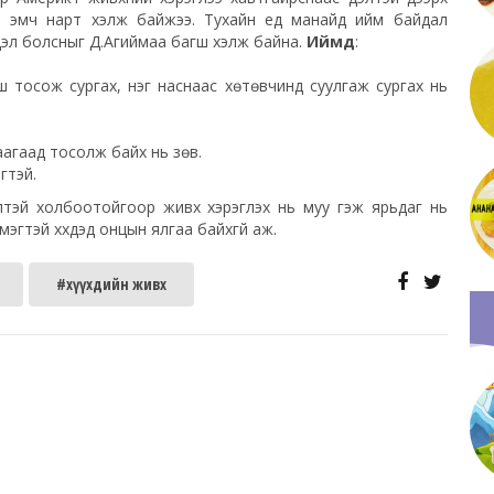
ай эмч нарт хэлж байжээ. Тухайн үед манайд ийм байдал
гдэл болсныг Д.Агиймаа багш хэлж байна.
Иймд
:
ойш тосож сургах, нэг наснаас хөтөвчинд суулгаж сургах нь
аагаад тосолж байх нь зөв.
гтэй.
илтэй холбоотойгоор живх хэрэглэх нь муу гэж ярьдаг нь
эгтэй хүүхдэд онцын ялгаа байхгүй аж.
#хүүхдийн живх