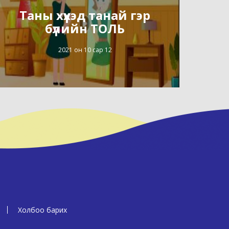
Таны хүүхэд танай гэр
бүлийн ТОЛЬ
2021 он 10 сар 12
Холбоо барих