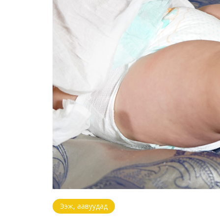
Ээж, аавуудад