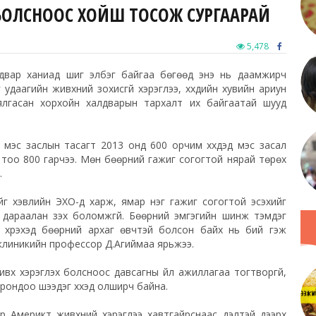
АГ БОЛСНООС ХОЙШ ТОСОЖ СУРГААРАЙ
5,478
двар ханиад шиг элбэг байгаа бөгөөд энэ нь даамжирч
 удаагийн живхний зохисгүй хэрэглээ, хүүхдийн хувийн ариун
нд хялгасан хорхойн халдварын тархалт их байгаатай шууд
ий мэс заслын тасагт 2013 онд 600 орчим хүүхдэд мэс засал
н тоо 800 гарчээ. Мөн бөөрний гажиг согогтой нярай төрөх
.
йг хэвлийн ЭХО-д харж, ямар нэг гажиг согогтой эсэхийг
дараалан үзэх боломжгүй. Бөөрний эмгэгийн шинж тэмдэг
нд хүрэхэд бөөрний архаг өвчтэй болсон байх нь бий гэж
 клиникийн профессор Д.Агиймаа ярьжээ.
 живх хэрэглэх болсноос давсагны үйл ажиллагаа тогтворгүй,
рондоо шээдэг хүүхэд олширч байна.
Америкт живхний хэрэглээ хавтгайрснаас үүдэлтэй дээрх