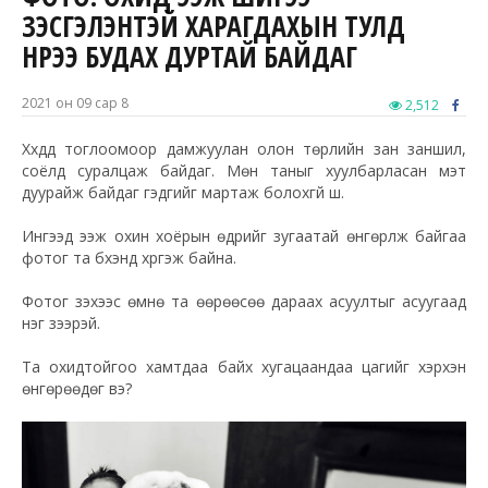
ҮЗЭСГЭЛЭНТЭЙ ХАРАГДАХЫН ТУЛД
НҮҮРЭЭ БУДАХ ДУРТАЙ БАЙДАГ
2021 он 09 сар 8
2,512
Хүүхдүүд тоглоомоор дамжуулан олон төрлийн зан заншил,
соёлд суралцаж байдаг. Мөн таныг хуулбарласан мэт
дуурайж байдаг гэдгийг мартаж болохгүй шүү.
Ингээд ээж охин хоёрын өдрийг зугаатай өнгөрүүлж байгаа
фотог та бүхэнд хүргэж байна.
Фотог үзэхээс өмнө та өөрөөсөө дараах асуултыг асуугаад
нэг үзээрэй.
Та охидтойгоо хамтдаа байх хугацаандаа цагийг хэрхэн
өнгөрөөдөг вэ?