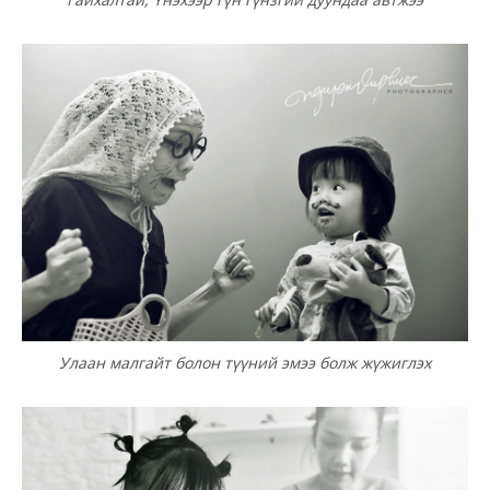
Улаан малгайт болон түүний эмээ болж жүжиглэх