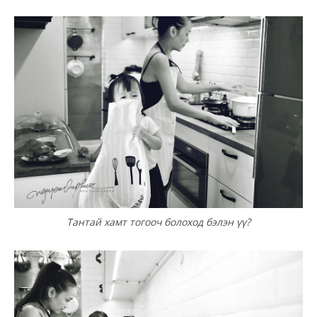
Тантай хамт тогооч болоход бэлэн үү?