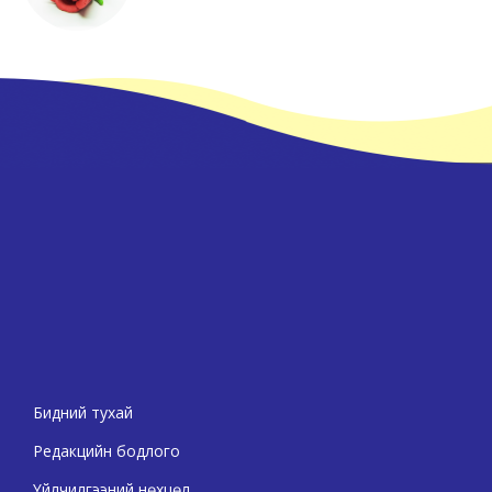
Бидний тухай
Редакцийн бодлого
Үйлчилгээний нөхцөл