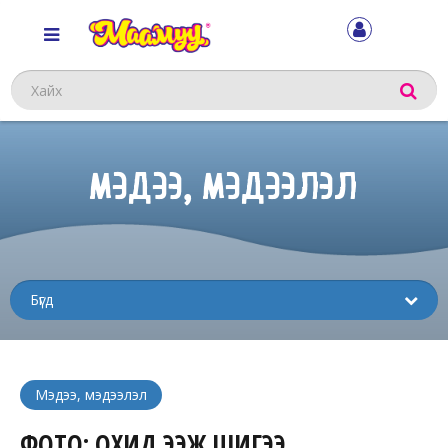
Хайх
МЭДЭЭ, МЭДЭЭЛЭЛ
Sub
menu
Мэдээ, мэдээлэл
ФОТО: ОХИД ЭЭЖ ШИГЭЭ