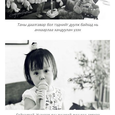
Таны даалгавар бол тэднийг дуулж байхад нь
анхаарлаа хандуулан үзэх
Гайхалтай, Үнэхээр гүн гүнзгий дуундаа автжээ