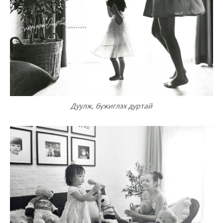
Дуулж, бүжиглэх дуртай