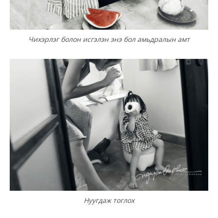
Чихэрлэг болон исгэлэн энэ бол амьдралын амт
Нуугдаж тоглох