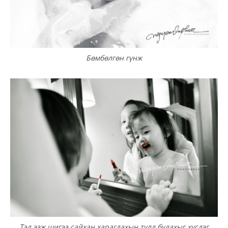
Бөмбөлгөн гүнж
Тэд ээж шигээ сайхан харагдахын тулд будахыг хүсдэг