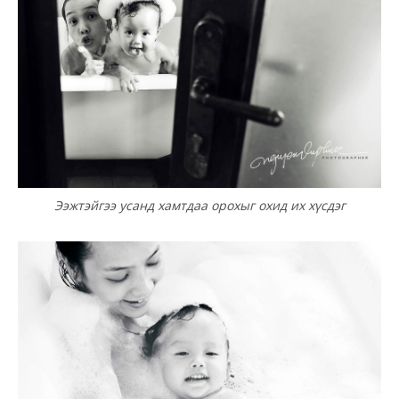
Ээжтэйгээ усанд хамтдаа орохыг охид их хүсдэг