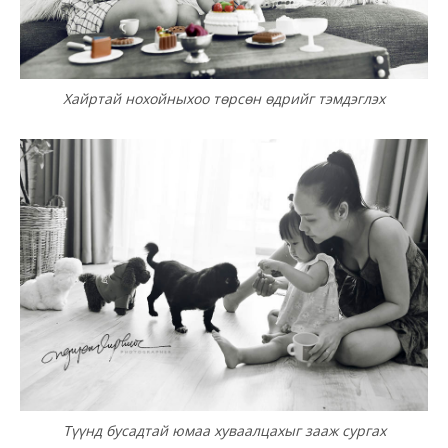
Хайртай нохойныхоо төрсөн өдрийг тэмдэглэх
Түүнд бусадтай юмаа хуваалцахыг зааж сургах