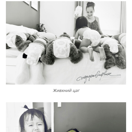
Живхний цаг