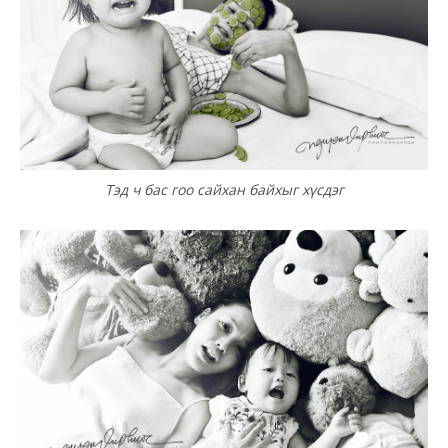
Тэд ч бас гоо сайхан байхыг хүсдэг