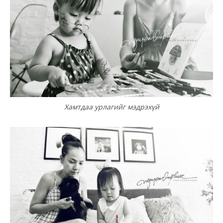
Хамтдаа урлагийг мэдрэхүй