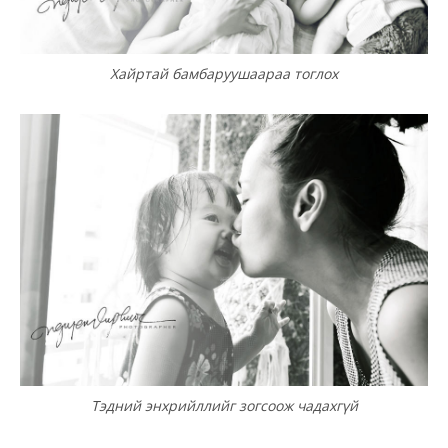
Хайртай бамбаруушаараа тоглох
Тэдний энхрийллийг зогсоож чадахгүй