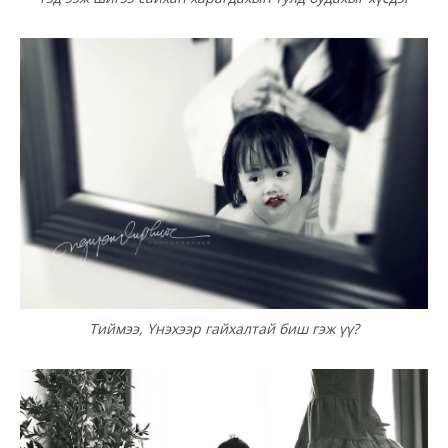
Тиймээ, Үнэхээр гайхалтай биш гэж үү?