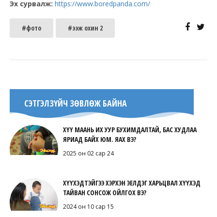
Эх сурвалж:
https://www.boredpanda.com/
#фото
#ээж охин 2
СЭТГЭЛЗҮЙЧ ЗӨВЛӨЖ БАЙНА
ХҮҮ МААНЬ ИХ УУР БУХИМДАЛТАЙ, БАС ХУДЛАА
ЯРИАД БАЙХ ЮМ. ЯАХ ВЭ?
2025 он 02 сар 24
ХҮҮХЭДТЭЙГЭЭ ХЭРХЭН ЭЕЛДЭГ ХАРЬЦВАЛ ХҮҮХЭД
ТАЙВАН СОНСОЖ ОЙЛГОХ ВЭ?
2024 он 10 сар 15