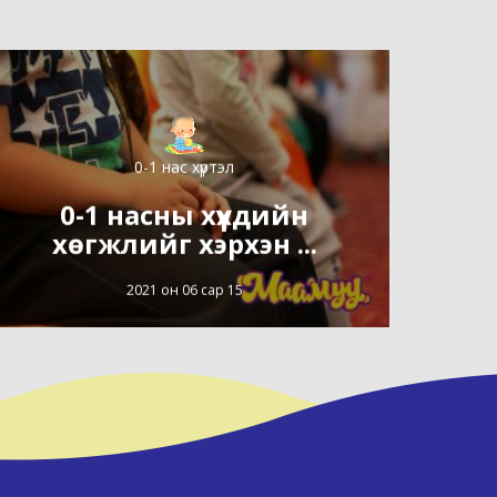
0-1 нас хүртэл
0-1 насны хүүхдийн
хөгжлийг хэрхэн ...
2021 он 06 сар 15