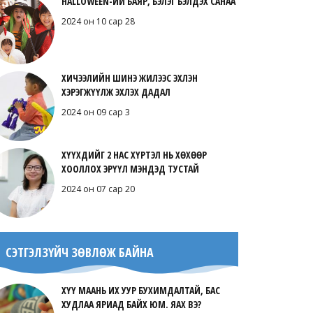
HALLOWEEN-ИЙ БАЯР, БЭЛЭГ БЭЛДЭХ САНАА
2024 он 10 сар 28
ХИЧЭЭЛИЙН ШИНЭ ЖИЛЭЭС ЭХЛЭН
ХЭРЭГЖҮҮЛЖ ЭХЛЭХ ДАДАЛ
2024 он 09 сар 3
ХҮҮХДИЙГ 2 НАС ХҮРТЭЛ НЬ ХӨХӨӨР
ХООЛЛОХ ЭРҮҮЛ МЭНДЭД ТУСТАЙ
2024 он 07 сар 20
СЭТГЭЛЗҮЙЧ ЗӨВЛӨЖ БАЙНА
ХҮҮ МААНЬ ИХ УУР БУХИМДАЛТАЙ, БАС
ХУДЛАА ЯРИАД БАЙХ ЮМ. ЯАХ ВЭ?