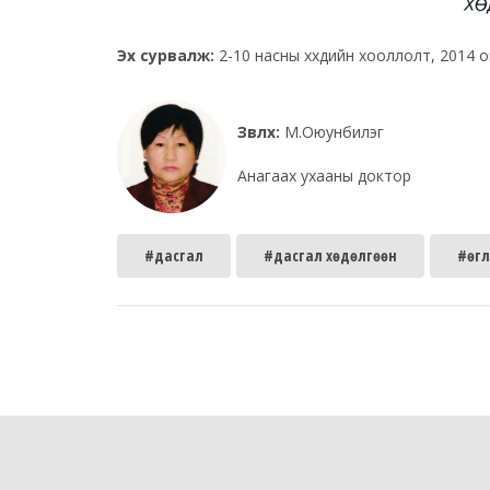
Эх сурвалж:
2-10 насны хүүхдийн хооллолт, 2014 о
Зөвлөх:
М.Оюунбилэг
Анагаах ухааны доктор
#дасгал
#дасгал хөдөлгөөн
#өгл