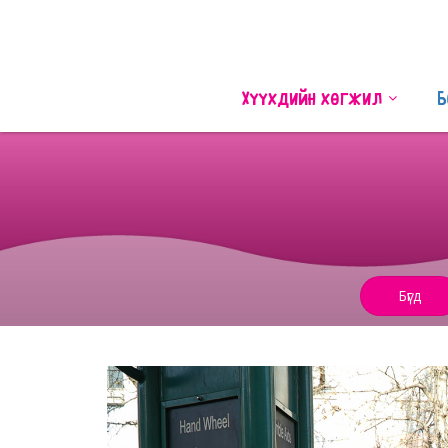
Хүүхдийн хөгжил
Б
Бүгд