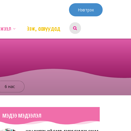
Нэвтрэх
эжээл
Ээж, аавуудад
6 нас
МЭДЭЭ МЭДЭЭЛЭЛ