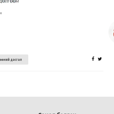
н
өөний дасгал