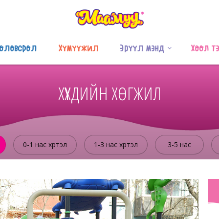
оловсрол
Хүмүүжил
Эрүүл мэнд
Хоол т
ХҮҮХДИЙН ХӨГЖИЛ
0-1 нас хүртэл
1-3 нас хүртэл
3-5 нас