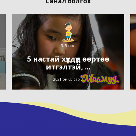
Санал болгох
3-5 нас
5 настай хүүхдүүд өөртөө
итгэлтэй, ...
2021 он 05 сар 7