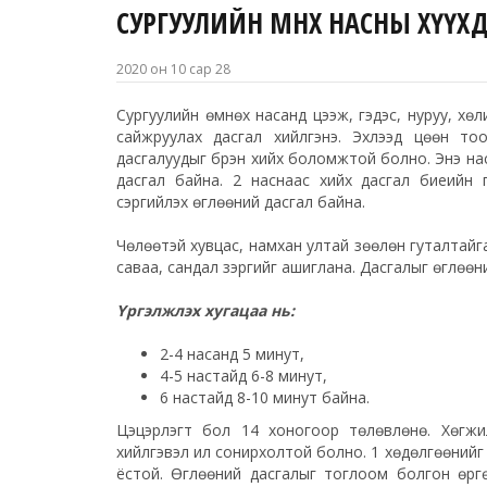
СУРГУУЛИЙН ӨМНӨХ НАСНЫ ХҮҮХ
2020 он 10 сар 28
Сургуулийн өмнөх насанд цээж, гэдэс, нуруу, хөлий
сайжруулах дасгал хийлгэнэ. Эхлээд цөөн то
дасгалуудыг бүрэн хийх боломжтой болно. Энэ нас
дасгал байна. 2 наснаас хийх дасгал биеийн га
сэргийлэх өглөөний дасгал байна.
Чөлөөтэй хувцас, намхан ултай зөөлөн гуталтайга
саваа, сандал зэргийг ашиглана. Дасгалыг өглөө
Үргэлжлэх хугацаа нь:
2-4 насанд 5 минут,
4-5 настайд 6-8 минут,
6 настайд 8-10 минут байна.
Цэцэрлэгт бол 14 хоногоор төлөвлөнө. Хөгжи
хийлгэвэл илүү сонирхолтой болно. 1 хөдөлгөөнийг 2
ёстой. Өглөөний дасгалыг тоглоом болгон өргөжү