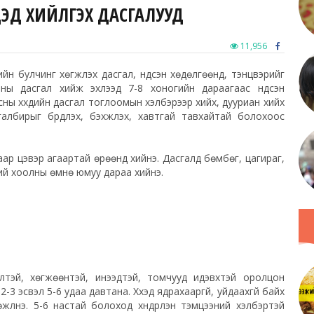
ДЭД ХИЙЛГЭХ ДАСГАЛУУД
11,956
н булчинг хөгжүүлэх дасгал, үндсэн хөдөлгөөнүүд, тэнцвэрийг
оны дасгал хийж эхлээд 7-8 хоногийн дараагаас үндсэн
ны хүүхдийн дасгал тоглоомын хэлбэрээр хийх, дууриан хийх
лбирыг бүрдүүлэх, бэхжүүлэх, хавтгай тавхайтай болохоос
ар цэвэр агаартай өрөөнд хийнэ. Дасгалд бөмбөг, цагираг,
ний хоолны өмнө юмуу дараа хийнэ.
лтэй, хөгжөөнтэй, инээдтэй, томчууд идэвхтэй оролцон
-3 эсвэл 5-6 удаа давтана. Хүүхэд ядрахааргүй, уйдаахгүй байх
үлнэ. 5-6 настай болоход хүндрүүлэн тэмцээний хэлбэртэй