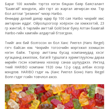
Бараг 100 жилийн тэртээ нэгэн бяцхан баяр баясгалант
‘’Баавгай’’ мэндэлж, айл гэрт аз жаргал авчирсан юм. Tэр
бол алтлаг “резинэн” чихэр-Haribo.
Өнөөдөр дэлхий даяар өдөр бүр 100 сая Haribo чихрийг хүмүүс
амтархан иддэг. Ойролцоогоор хоёрхон см хэмжээтэй, 23
гр жинтэй, 6 төрлийн амттай Gold bear буюу Алтан баавгай
Haribo-гийн хамгийн алдартай бүтээгдэхүүн.
Түүнийг анх бий болгосон хүн бол Ханс Риегел (Hans Riegel)
гэгч байсан юм. Чихрийн тогоочийн мэргэжил эзэмшсэн
нэгэн байж. Тэрээр амттаны бусад компаниудад хэсэг
хугацаанд ажиллаж, багагүй туршлага хуримтлуулсны дараа
өөрийн гэсэн компаниа нээхээр санаа шулууджээ. Ингээд
түүний HARIBO компани 1920 оны 12-р сард албан ёсоор
мэндлэв. HARIBO гэдэг нь (Ханс Риегел Бонн) Hans Riegel
Bonn гэдэг үгсийн товчлол ажээ.