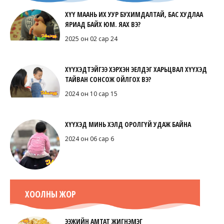
ХҮҮ МААНЬ ИХ УУР БУХИМДАЛТАЙ, БАС ХУДЛАА
ЯРИАД БАЙХ ЮМ. ЯАХ ВЭ?
2025 он 02 сар 24
ХҮҮХЭДТЭЙГЭЭ ХЭРХЭН ЭЕЛДЭГ ХАРЬЦВАЛ ХҮҮХЭД
ТАЙВАН СОНСОЖ ОЙЛГОХ ВЭ?
2024 он 10 сар 15
ХҮҮХЭД МИНЬ ХЭЛД ОРОЛГҮЙ УДАЖ БАЙНА
2024 он 06 сар 6
ХООЛНЫ ЖОР
ЭЭЖИЙН АМТАТ ЖИГНЭМЭГ