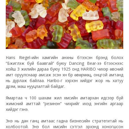
Hans Riegel-ийн хамгийн анхны бүтээсэн брэнд болох
“Бүжиглэж буй баавгай’’ буюу Dancing Bear-ээ бүтээснээс
хойш 3 жилийн дараа буюу 1925 онд HARIBO чихэр өвсний
амт оруулснаар амсаж үзсэн хүн бүр өвөрмөц, онцгой амтанд
нь дурлаж байлаа. Haribo-г хэрхэн хийдэг жор нь хатуу
дүрэм, маш нууцлалтай байдаг.
Ямартаа ч 100 шахам жил хүмүүсийн амтархан идсээр буй
жимсний амттай “резинэн” чихрийг ихэд энгийн аргаар
хийдэг гэнэ.
Энэ нь дан ганц амтаас гадна бизнесийн стратегитай нь
холбоотой. Энэ бол хүмүүсийн сэтгэл зүрхэнд хоногшсон