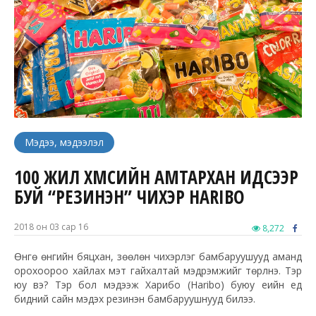
Мэдээ, мэдээлэл
100 ЖИЛ ХҮМҮҮСИЙН АМТАРХАН ИДСЭЭР
БУЙ “РЕЗИНЭН” ЧИХЭР HARIBO
2018 он 03 сар 16
8,272
Өнгө өнгийн бяцхан, зөөлөн чихэрлэг бамбаруушууд аманд
орохоороо хайлах мэт гайхалтай мэдрэмжийг төрүүлнэ. Тэр
юу вэ? Тэр бол мэдээж Харибо (Haribo) буюу үеийн үед
бидний сайн мэдэх резинэн бамбаруушнууд билээ.