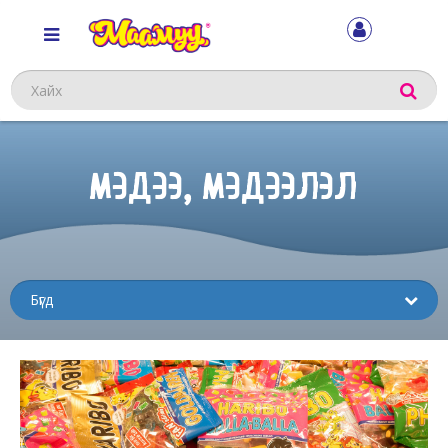
Хайх
МЭДЭЭ, МЭДЭЭЛЭЛ
Sub
menu