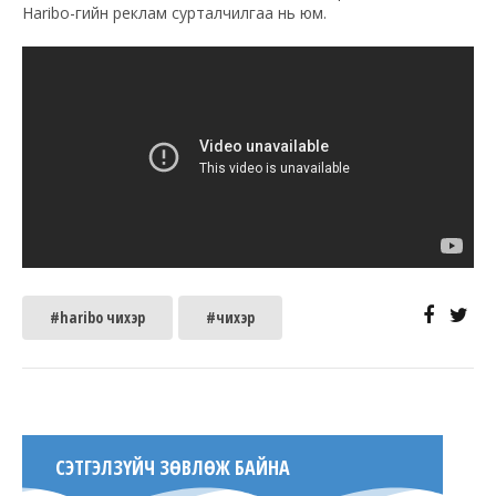
Haribo-гийн реклам сурталчилгаа нь юм.
#haribo чихэр
#чихэр
СЭТГЭЛЗҮЙЧ ЗӨВЛӨЖ БАЙНА