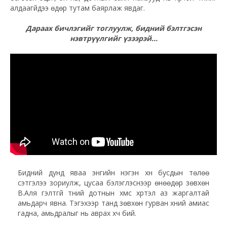
алдаагүйдээ өдөр тутам баярлаж явдаг.
Дараах бичлэгийг тоглуулж, бидний бэлтгэсэн
нэвтрүүлгийг үзээрэй...
Бидний дунд яваа энгийн нэгэн хүн бусдын төлөө
сэтгэлээ зориулж, цусаа бэлэглэснээр өнөөдөр зөвхөн
В.Аля гэлтгүй түүний дотнын хүмүүс хүртэл аз жаргалтай
амьдарч явна. Тэгэхээр танд зөвхөн гурван хүний амиас
гадна, амьдралыг нь аврах хүч бий.