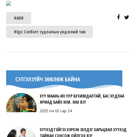
#ADB
#Цус Сэлбэлт судлалын үндэсний төв
СЭТГЭЛЗҮЙЧ ЗӨВЛӨЖ БАЙНА
ХҮҮ МААНЬ ИХ УУР БУХИМДАЛТАЙ, БАС ХУДЛАА
ЯРИАД БАЙХ ЮМ. ЯАХ ВЭ?
2025 он 02 сар 24
ХҮҮХЭДТЭЙГЭЭ ХЭРХЭН ЭЕЛДЭГ ХАРЬЦВАЛ ХҮҮХЭД
ТАЙВАН СОНСОЖ ОЙЛГОХ ВЭ?