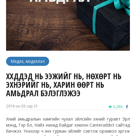
Мэдээ, мэдээлэл
ХҮҮХДҮҮДЭД НЬ ЭЭЖИЙГ НЬ, НӨХӨРТ НЬ
ЭХНЭРИЙГ НЬ, ХАРИН ӨӨРТ НЬ
АМЬДРАЛ БЭЛЭГЛЭЖЭЭ
2018 он 03 сар 21
3,289
Хүний амьдралын хамгийн чухал зүйлсийн эхний гуравт Эрүүл
мэнд, Гэр бүл, Найз нөхөд байдаг хэмээн Careeraddict сайтад
бичжээ. Үнэхээр ч энэ гурван зүйлийг сэвтүүлж орхивол эргэж