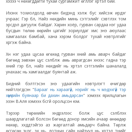
хэзээ ч нөхөгддөггүй тухай сургамжит өгүүллэг хүртэл бий.
Ихэнх тохиолдолд өвчин бидэнд хэлж бус хийсэж ирдэг
учраас Гэр бүл, Найз нөхдийн минь сэтгэлийг сэвтүүлэх том
эрсдэл дагуулж байдаг. Харин хоёр, гурван сардаа нэг удаа
бусдын төлөө өөрийн цагийг зориулдаг хүмүүс энэ аюулаас
хамгаалах бамбай, хана хэрэм болдог тухай нэвтрүүлгийг
хүргэж байна.
Хүн нэг удаа цусаа өгөхөд гурван хүний амь аварч байдаг
бөгөөд зөвхөн цус сэлбүүлж амь аврагдсан хүнээс гадна тэр
хүний гэр бүл, найз нөхдийг нь хүртэл сэтгэлийн шаналалд
унахаас нь хамгаалдаг буянтай аж.
Бидний бэлтгэсэн энэ удаагийн нэвтрүүлэгт өчигдөр
нийтлэгдсэн "
Барааг нь хараагүй, нэрийг нь ч мэдэхгүй тэр
хүмүүсийн буянаар би дахин амьдарсан
" хэмээх ярилцлагын
эзэн В.Аля хэмээх бүсгүй оролцсон юм.
Тэрээр төрөхийн хүндрэлээс болж цус сэлбүүлэх
шаардлагатай болсон бөгөөд донор хүмүүсийн ачаар өнөөдөр
нөхөр, хүүхдүүдтэйгээ аз жаргалтай амьдарч байна. Төрүүлж
өсгөсөн эцэг, эх нь, дотнын сайн найзууд нь хүртэл түүнийг