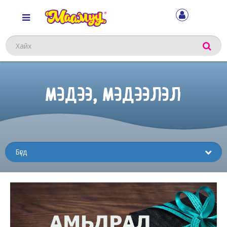
Хайх
МЭДЭЭ, МЭДЭЭЛЭЛ
Sub
menu