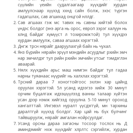
сүүлийн үеийн судалгаагаар хүүхдийг хурдан
амлуулснаар хүүхэд хөхөндөө сайн болж, эхэс түргэн
гадагшлах, сав агшихад онцгой нөлөөлдөг.
Сав агшаах гэж мөс тавих нь савны хийтэй болох
үндэс болдог (энэ арга нь орос, европ зэрэг халуун нь
хөлөндөө байдаг хүмүүст л тохиромжтой) тул хүүхдээ
хурдан амлуулж, саваа агшаах хэрэгтэй.
Дөнгөж төрсөн нярайг дааруулахгүй байх нь чухал.
Янз бүрийн нярайн эрүүл мэндийн асуудлыг өрхийн эмч
нар эмчилдэг тул өөрийн өрхийн эмчийн утсыг тэмдэглэн
аваарай.
Нялх хүүхдийн арьс маш нимгэн байдаг тул гадаа
нарны туяанаас нүүрийг нь халхлах хэрэгтэй.
Төрсний дараа 7 хоногтойгоос эхлэн хар цайнд
оруулах хэрэгтэй. 5л усанд идээгээ хийж 30 минут
орчим буцалгаж идээшүүлээд ванны талаар хүйтэн
усан дээр нэмж хийгээд оруулна. 5-10 минут ороход
хангалттай. Ингэвэл нуралт үүсдэггүй, мөн тархины
даралтгүй хүүхэд болдог. Хар цай нь бүх булчинг
тайвшруулж, нярайг амгалан нойрсуулдаг.
Усанд орсны дараа загасны тосоор тослох нь Д
аминдэмийг нөхөж хүүхдийг хөлрөлтөөс сэргийлж, хурдан