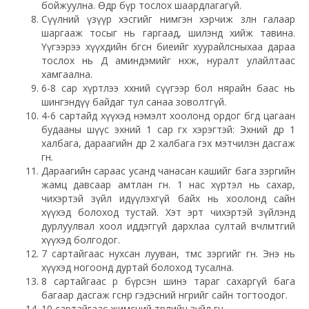
бойжуулна. Өдөр бүр тослох шаардлагагүй.
Сүүлний үзүүр хэсгийг нимгэн хэрчиж зөөлөн галаар
шаргааж тосыг нь гаргаад, шилэнд хийж тавина.
Үүгээрээ хүүхдийн бөгсөн биеийг хуурайлсныхаа дараа
тослох нь Д аминдэмийг нөхөж, нуралт улайлтаас
хамгаална.
6-8 сар хүртлээ хөхний сүүгээр бол нярайн баас нь
шингэндүү байдаг тул санаа зоволтгүй.
4-6 сартайд хүүхэд нэмэлт хоолонд ордог бөгөөд цагаан
будааны шүүс эхний 1 сар өгөх хэрэгтэй: Эхний өдөр 1
халбага, дараагийн өдөр 2 халбага гэх мэтчилэн дасгаж
өгнө.
Дараагийн сараас усанд чанасан кашийг бага зэргийн
жамц давсаар амтлан өгнө. 1 нас хүртэл нь сахар,
чихэртэй зүйл идүүлэхгүй байх нь хоолонд сайн
хүүхэд болоход тустай. Хэт эрт чихэртэй зүйлэнд
дурлуулвал хоол иддэггүй дархлаа султай өвчлөмтгий
хүүхэд болгодог.
7 сартайгаас нухсан лууван, төмс зэргийг өгнө. Энэ нь
хүүхэд ногоонд дуртай болоход тусална.
8 сартайгаас өөрөө бүрсэн шинэ тараг сахаргүй бага
багаар дасгаж өгснөөр гэдэсний өнгөрийг сайн тогтоодог.
10 сартайгаас жимсний төрлийн зүйл өгнө.