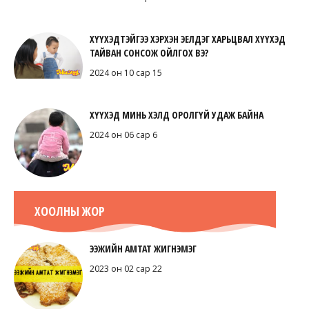
ХҮҮХЭДТЭЙГЭЭ ХЭРХЭН ЭЕЛДЭГ ХАРЬЦВАЛ ХҮҮХЭД
ТАЙВАН СОНСОЖ ОЙЛГОХ ВЭ?
2024 он 10 сар 15
ХҮҮХЭД МИНЬ ХЭЛД ОРОЛГҮЙ УДАЖ БАЙНА
2024 он 06 сар 6
ХООЛНЫ ЖОР
ЭЭЖИЙН АМТАТ ЖИГНЭМЭГ
2023 он 02 сар 22