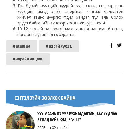
Төрөл бүрийн хүүхдийн хуурай сүү, тэжээл, сок зэрэг нь
хүүхдийг амьд эерэг энергиэр хангаж чаддаггүй
хиймэл гэдэс дүүргэх төдий байдаг тул аль болох
эрүүл байгалийн хүнсээр хооллож сургаарай.
10-12 сартайгаас эхлэн махны шөлөнд чанасан бантан,
ногооны зутан шөл өгөх хэрэгтэй
#асаргаа
#нярай хүүхэд
#нярайн онцлог
СЭТГЭЛЗҮЙЧ ЗӨВЛӨЖ БАЙНА
ХҮҮ МААНЬ ИХ УУР БУХИМДАЛТАЙ, БАС ХУДЛАА
ЯРИАД БАЙХ ЮМ. ЯАХ ВЭ?
2025 он 02 сар 24