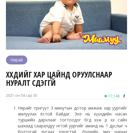
Нярай
ХҮҮХДИЙГ ХАР ЦАЙНД ОРУУЛСНААР
НУРАЛТ ҮҮСДЭГГҮЙ
2021 он 04 сар 30
17,148
Нярайг төрөнгүүт 3 минутын дотор амжиж хар уургийг
амлуулах ёстой байдаг. Энэ нь хүүхдийн насан
туршийн дархлааг тогтоодог бөгөөд ээж өөрөө хөхөө сайн
шахаад сааралдуу өнгөтэй уургийг аманд нь 1 дуслыг ч
болтугай дусаах хэрэгтэй. Дэлхийн эмч нарын