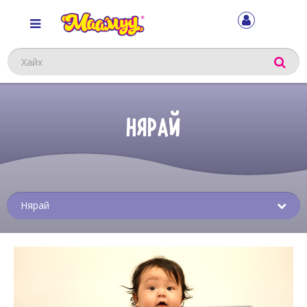
Хайх
НЯРАЙ
Sub
menu