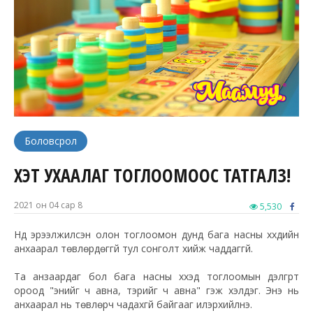
Боловсрол
ХЭТ УХААЛАГ ТОГЛООМООС ТАТГАЛЗ!
2021 он 04 сар 8
5,530
Нүд эрээлжилсэн олон тоглоомон дунд бага насны хүүхдийн
анхаарал төвлөрдөггүй тул сонголт хийж чаддаггүй.
Та анзаардаг бол бага насны хүүхэд тоглоомын дэлгүүрт
ороод "энийг ч авна, тэрийг ч авна" гэж хэлдэг. Энэ нь
анхаарал нь төвлөрч чадахгүй байгааг илэрхийлнэ.