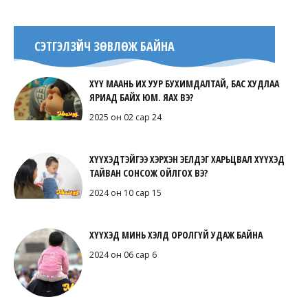
СЭТГЭЛЗҮЙЧ ЗӨВЛӨЖ БАЙНА
ХҮҮ МААНЬ ИХ УУР БУХИМДАЛТАЙ, БАС ХУДЛАА
ЯРИАД БАЙХ ЮМ. ЯАХ ВЭ?
2025 он 02 сар 24
ХҮҮХЭДТЭЙГЭЭ ХЭРХЭН ЭЕЛДЭГ ХАРЬЦВАЛ ХҮҮХЭД
ТАЙВАН СОНСОЖ ОЙЛГОХ ВЭ?
2024 он 10 сар 15
ХҮҮХЭД МИНЬ ХЭЛД ОРОЛГҮЙ УДАЖ БАЙНА
2024 он 06 сар 6