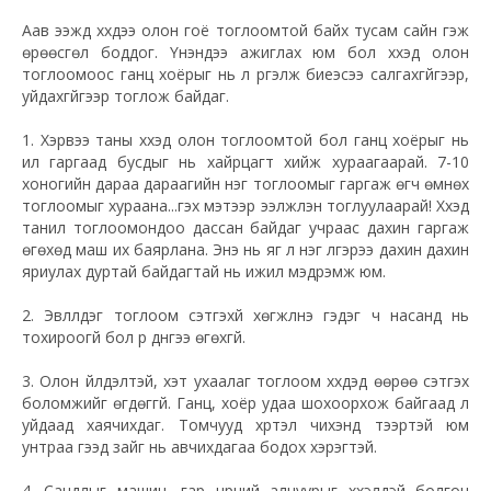
Аав ээжүүд хүүхдээ олон гоё тоглоомтой байх тусам сайн гэж
өрөөсгөл боддог. Үнэндээ ажиглах юм бол хүүхэд олон
тоглоомоос ганц хоёрыг нь л үргэлж биеэсээ салгахгүйгээр,
уйдахгүйгээр тоглож байдаг.
1. Хэрвээ таны хүүхэд олон тоглоомтой бол ганц хоёрыг нь
ил гаргаад бусдыг нь хайрцагт хийж хураагаарай. 7-10
хоногийн дараа дараагийн нэг тоглоомыг гаргаж өгч өмнөх
тоглоомыг хураана...гэх мэтээр ээлжлэн тоглуулаарай! Хүүхэд
танил тоглоомондоо дассан байдаг учраас дахин гаргаж
өгөхөд маш их баярлана. Энэ нь яг л нэг үлгэрээ дахин дахин
яриулах дуртай байдагтай нь ижил мэдрэмж юм.
2. Эвлүүлдэг тоглоом сэтгэхүй хөгжүүлнэ гэдэг ч насанд нь
тохироогүй бол үр дүнгээ өгөхгүй.
3. Олон үйлдэлтэй, хэт ухаалаг тоглоом хүүхдэд өөрөө сэтгэх
боломжийг өгдөггүй. Ганц, хоёр удаа шохоорхож байгаад л
уйдаад хаячихдаг. Томчууд хүртэл чихэнд тээртэй юм
унтраа гээд зайг нь авчихдагаа бодох хэрэгтэй.
4. Сандлыг машин, гар нүүрний алчуурыг хүүхэлдэй болгон