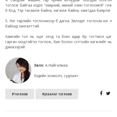
тоглож байгаа хүүхдээ "хөөрхий, миний охин тоглоомгүй" гэж
бүү бод. Тэр төсөөлж байна, хөгжиж байна, хамтдаа баярла!
5. Нэг төрлийн тоглоомоор бүү дагна. Эвлүүлдэг тоглоом нэг л
байхад хангалттай.
Хамгийн гол нь эцэг эхчүүд та бүхэн өдөр бүр тогтмол цаг
гарган хүүхэдтэйгээ тоглож, бие болон сэтгэхүйн хөгжлийг нь
дэмжээрэй!
Зөвлөх:
А.Найгалмаа
Хүүхдийн зохиолч, судлаач
#тоглоом
#ухаалаг тоглоом