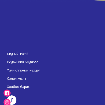
Бидний тухай
Редакцийн бодлого
Үйлчилгээний нөхцөл
Санал хүсэлт
Холбоо барих