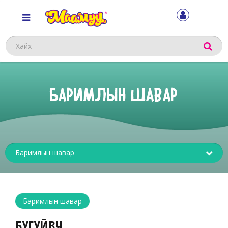
Хайх
БАРИМЛЫН ШАВАР
Sub
menu
Баримлын шавар
БУГУЙВЧ