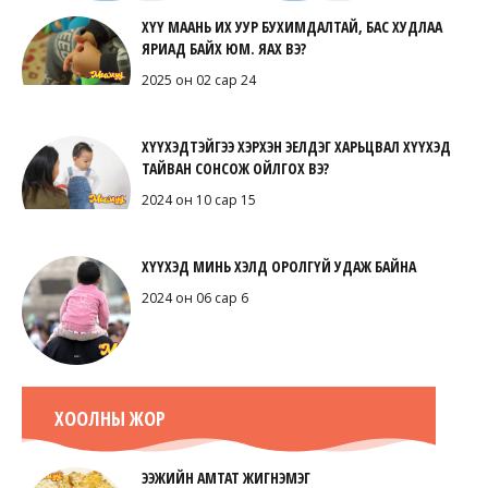
ХҮҮ МААНЬ ИХ УУР БУХИМДАЛТАЙ, БАС ХУДЛАА
ЯРИАД БАЙХ ЮМ. ЯАХ ВЭ?
2025 он 02 сар 24
ХҮҮХЭДТЭЙГЭЭ ХЭРХЭН ЭЕЛДЭГ ХАРЬЦВАЛ ХҮҮХЭД
ТАЙВАН СОНСОЖ ОЙЛГОХ ВЭ?
2024 он 10 сар 15
ХҮҮХЭД МИНЬ ХЭЛД ОРОЛГҮЙ УДАЖ БАЙНА
2024 он 06 сар 6
ХООЛНЫ ЖОР
ЭЭЖИЙН АМТАТ ЖИГНЭМЭГ