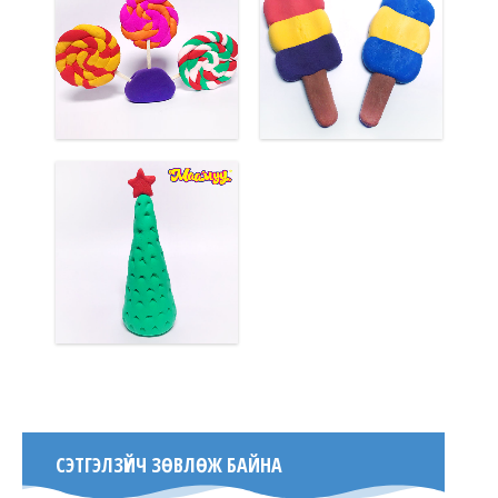
СЭТГЭЛЗҮЙЧ ЗӨВЛӨЖ БАЙНА