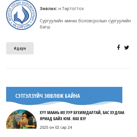
Зөвлөх:
н.Төртогтох
Сургуулийн өмнөх боловсролын сургуулийн
багш
#даун
СЭТГЭЛЗҮЙЧ ЗӨВЛӨЖ БАЙНА
ХҮҮ МААНЬ ИХ УУР БУХИМДАЛТАЙ, БАС ХУДЛАА
ЯРИАД БАЙХ ЮМ. ЯАХ ВЭ?
2025 он 02 сар 24