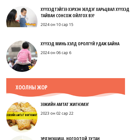
ХҮҮХЭДТЭЙГЭЭ ХЭРХЭН ЭЕЛДЭГ ХАРЬЦВАЛ ХҮҮХЭД
ТАЙВАН СОНСОЖ ОЙЛГОХ ВЭ?
2024 он 10 сар 15
ХҮҮХЭД МИНЬ ХЭЛД ОРОЛГҮЙ УДАЖ БАЙНА
2024 он 06 сар 6
ХООЛНЫ ЖОР
ЭЭЖИЙН АМТАТ ЖИГНЭМЭГ
2023 он 02 сар 22
ЭРДЭНЭШИШ, НОГООТОЙ ЗУТАН