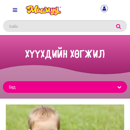
Хайх
ХҮҮХДИЙН ХӨГЖИЛ
Sub
menu