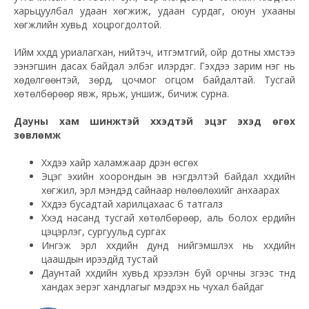
харьцуулбал удаан хөгжиж, удаан сурдаг, оюун ухааны
хөгжлийн хувьд хоцрогдолтой.
Ийм хүүхдүүд уриалагхан, нийтэч, итгэмтгий, ойр дотны хүмүүстээ
ээнэгшин дасах байдал элбэг илэрдэг. Гэхдээ зарим нэг нь
хөдөлгөөнтэй, зөрүүд, цочмог огцом байдалтай. Тусгай
хөтөлбөрөөр явж, ярьж, уншиж, бичиж сурна.
Дауны хам шинжтэй хүүхэдтэй эцэг эхэд өгөх
зөвлөмж
Хүүхдээ хайр халамжаар дүүрэн өсгөх
Эцэг эхийн хоорондын эв нэгдэлтэй байдал хүүхдийн
хөгжил, эрүүл мэндэд сайнаар нөлөөлөхийг анхаарах
Хүүхдээ бусадтай харилцахаас бүү татгалз
Хүүхэд насанд тусгай хөтөлбөрөөр, аль болох ердийн
цэцэрлэг, сургуульд сургах
Ингэж эрүүл хүүхдийн дунд нийгэмшүүлэх нь хүүхдийн
цаашдын ирээдүйд тустай
Даунтай хүүхдийн хувьд хүрээлэн буй орчны зүгээс түүнд
хандах эерэг хандлагыг мэдрэх нь чухал байдаг