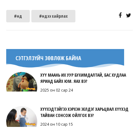
#нүд
#нүдээ хайрлах
СЭТГЭЛЗҮЙЧ ЗӨВЛӨЖ БАЙНА
ХҮҮ МААНЬ ИХ УУР БУХИМДАЛТАЙ, БАС ХУДЛАА
ЯРИАД БАЙХ ЮМ. ЯАХ ВЭ?
2025 он 02 сар 24
ХҮҮХЭДТЭЙГЭЭ ХЭРХЭН ЭЕЛДЭГ ХАРЬЦВАЛ ХҮҮХЭД
ТАЙВАН СОНСОЖ ОЙЛГОХ ВЭ?
2024 он 10 сар 15