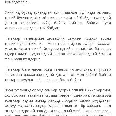
нэмэгдсээр л...
Хүний нүд бусад эрхтнүүдтэй адил ядардаг тул нүдээ амраах,
нүдний булчин идэвхтэй ажиллах хэрэгтэй байдаг тул нүдний
дасгал хөдөлгөөн хийх, байнга чийглэг байхын тулд
анивчих шаардлагатай байдаг.
Тэгэхээр телевизийн дэлгэцийн хэмжээ томрох тусам
нүдний булчингийн үйл ажиллагааны идэвх суларч, ухаалаг
утасны хэрэглээ их байх тусам нүдний анивчих тоо багасдаг.
Өдөрт ядаж 3 удаа нүдний дасгал хийж амраадаггүй бол нүд
тань маш их ядарна.
Тэгэхээр бага насны хүүхэд телевиз их үзэх, ухаалаг утсаар
тоглосны дараагаар нүдний дасгал тогтмол хийхгүй байгаа
нь хараа муудах гол шалтгаан болж байна.
Хүүхэд сургуульд ороод самбар дээрх багшийн бичиг харахгүй,
холоос аав, ээжийгээ хараад танихгүй, хана хаалга мөргөөд
эхлэхээр нүдний эмчид ханддаг. Хүүхдийн хараа муудсаныг
хожуу мэдэх нь өндөр харааны шил зүүх, бүр харааны шил
зүүгээд ч тодрохгүй залхуу нүд үүсэх, нүдний угийн эмгэг өөрчлөлт
үүсэх олон эрсдэлүүд байдаг тул таны анхаарал халамж эрт