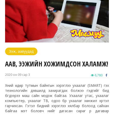
Ээж, аавуудад
ААВ, ЭЭЖИЙН ХОЖИМДСОН ХАЛАМЖ!
2020 он 09 сар 3
6,780
Хүний өдөр тутмын байнгын хэрэглээ ухаалаг (SMART) гэх
технологийн дэвшилд захирагдах болжээ гэдгийг бид
бүгдээрээ маш сайн мэдэж байгаа. Ухаалаг утас, ухаалаг
компьютер, ухаалаг
ТВ
, одоо бүр ухаалаг хөнжил хүртэл
гарчихсан. Гэтэл бидний хэрэглээ хялбар болоод сайхан
байгаа мэт боловч үүнийг дагасан сөрөг үр дагавар