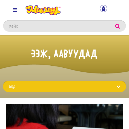
Хайх
ЭЭЖ, ААВУУДАД
Sub
menu