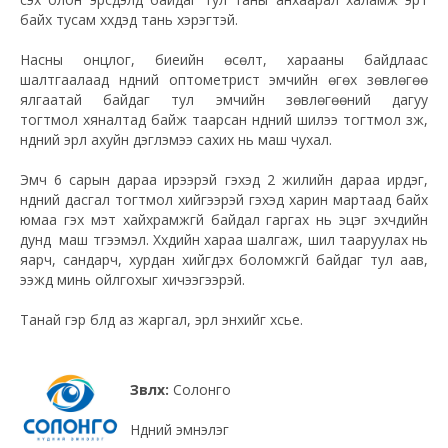
байх тусам хүүхдэд тань хэрэгтэй.
Насны онцлог, биеийн өсөлт, харааны байдлаас
шалтгаалаад нүдний оптометрист эмчийн өгөх зөвлөгөө
ялгаатай байдаг тул эмчийн зөвлөгөөний дагуу
тогтмол хяналтад байж таарсан нүдний шилээ тогтмол зүүж,
нүдний эрүүл ахуйн дэглэмээ сахих нь маш чухал.
Эмч 6 сарын дараа ирээрэй гэхэд 2 жилийн дараа ирдэг,
нүдний дасгал тогтмол хийгээрэй гэхэд харин мартаад байх
юмаа гэх мэт хайхрамжгүй байдал гаргах нь эцэг эхчүүдийн
дунд маш түгээмэл. Хүүхдийн хараа шалгаж, шил тааруулах нь
яарч, сандарч, хурдан хийгдэх боломжгүй байдаг тул аав,
ээжүүд минь ойлгохыг хичээгээрэй.
Танай гэр бүлд аз жаргал, эрүүл энхийг хүсье.
Зөвлөх:
Солонго
Нүдний эмнэлэг