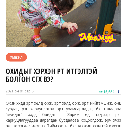
Хүмүүжил
ОХИДЫГ ХЭРХЭН ӨӨРТӨӨ ИТГЭЛТЭЙ
БОЛГОН ӨСГӨХ ВЭ?
2021 он 01 сар 6
15,684
Охин хүүхдүүд эрт хөлд орж, эрт хэлд орж, эрт нийгэмшиж, онц
сурдаг, үүрэг хариуцлагаа эрт ухамсарладаг, бүх талаараа
"мундаг" хүүхдүүд байдаг. Зарим үед тэдгээр үүрэг
хариуцлагууддаа дарагдан бусдаасаа хоцрогдож, эрч хүчээ
алдах үзэгдлүүд илэрнэ. Тиймээс та бүхэнд охин хүүхдүүдтэй хэрхэн