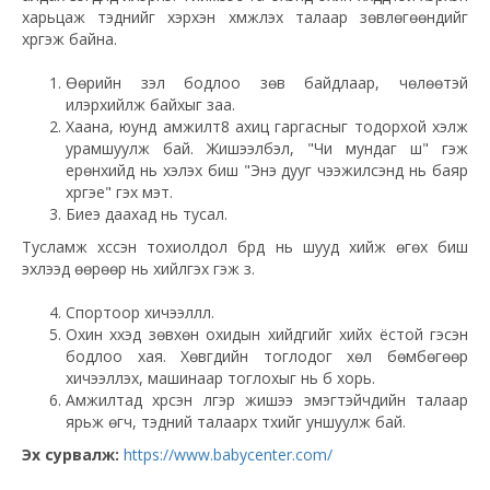
харьцаж тэднийг хэрхэн хүмүүжүүлэх талаар зөвлөгөөнүүдийг
хүргэж байна.
Өөрийн үзэл бодлоо зөв байдлаар, чөлөөтэй
илэрхийлж байхыг заа.
Хаана, юунд амжилт8 ахиц гаргасныг тодорхой хэлж
урамшуулж бай. Жишээлбэл, "Чи мундаг шүү" гэж
ерөнхийд нь хэлэх биш "Энэ дууг чээжилсэнд нь баяр
хүргэе" гэх мэт.
Биеэ даахад нь тусал.
Тусламж хүссэн тохиолдол бүрд нь шууд хийж өгөх биш
эхлээд өөрөөр нь хийлгэх гэж үз.
Спортоор хичээллүүл.
Охин хүүхэд зөвхөн охидын хийдгийг хийх ёстой гэсэн
бодлоо хая. Хөвгүүдийн тоглодог хөл бөмбөгөөр
хичээллэх, машинаар тоглохыг нь бүү хорь.
Амжилтад хүрсэн үлгэр жишээ эмэгтэйчүүдийн талаар
ярьж өгч, тэдний талаарх түүхийг уншуулж бай.
Эх сурвалж:
https://www.babycenter.com/