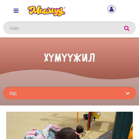
Хайх
ХҮМҮҮЖИЛ
Sub
menu