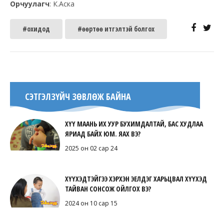
Орчуулагч
: К.Аска
#охидод
#өөртөө итгэлтэй болгох
СЭТГЭЛЗҮЙЧ ЗӨВЛӨЖ БАЙНА
ХҮҮ МААНЬ ИХ УУР БУХИМДАЛТАЙ, БАС ХУДЛАА
ЯРИАД БАЙХ ЮМ. ЯАХ ВЭ?
2025 он 02 сар 24
ХҮҮХЭДТЭЙГЭЭ ХЭРХЭН ЭЕЛДЭГ ХАРЬЦВАЛ ХҮҮХЭД
ТАЙВАН СОНСОЖ ОЙЛГОХ ВЭ?
2024 он 10 сар 15