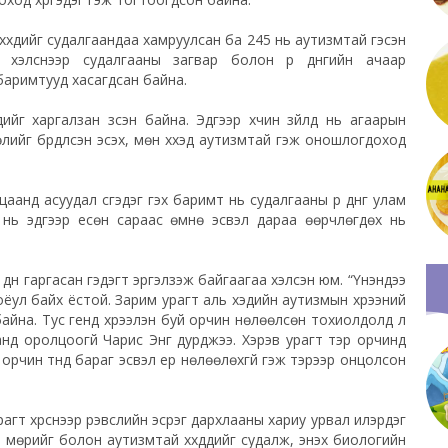
үүхдийг судалгаандаа хамруулсан ба 245 нь аутизмтай гэсэн
хэлснээр судалгааны загвар болон үр дүнгийн ачаар
о баримтууд хасагдсан байна.
ийг харгалзан үзсэн байна. Эдгээр хүчин зүйлүүд нь агаарын
йг бүрдүүлсэн эсэх, мөн хүүхэд аутизмтай гэж оношлогдоход
анд асуудал үүсгэдэг гэх баримт нь судалгааны үр дүнг улам
үд нь эдгээр есөн сараас өмнө эсвэл дараа өөрчлөгдөх нь
 дүн гаргасан гэдэгт эргэлзэж байгаагаа хэлсэн юм. “Үнэндээ
ёул байх ёстой. Зарим урагт аль хэдийн аутизмын хүрээний
айна. Тус генд хүрээлэн буй орчин нөлөөлсөн тохиолдолд л
аанд оролцоогүй
Чарис
Энг
дурджээ. Хэрэв урагт тэр орчинд
 орчин түүнд бараг эсвэл ер нөлөөлөхгүй гэж тэрээр онцолсон
т хүрснээр үрэвслийн эсрэг дархлааны хариу урвал илэрдэг
 мөрийг болон аутизмтай хүүхдүүдийг судалж, энэхүү биологийн