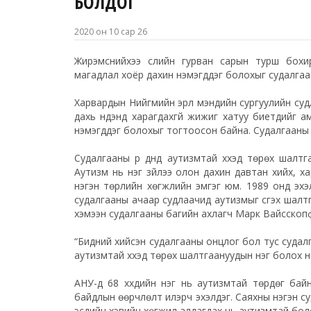
БОЛДОГ
2020 он 10 сар 26
Жирэмснийхээ
сүүлийн гурван сарын турш бохир
магадлал хоёр дахин нэмэгддэг болохыг судалгаа
Харвардын Нийгмийн эрүүл мэндийн сургуулийн суд
дахь нүдэнд харагдахгүй жижиг хатуу биетүүдийг 
нэмэгддэг болохыг тогтоосон байна. Судалгааны үр 
Судалгааны үр дүнд аутизмтай хүүхэд төрөх шалт
Аутизм нь нэг зүйлээ олон дахин давтан хийх, 
нэгэн төрлийн хөгжлийн эмгэг юм. 1989 онд эхэ
судалгааны ачаар судлаачид аутизмыг үүсгэх шалт
хэмээн судалгааны багийн ахлагч Марк Вайсскопф
“Бидний хийсэн судалгааны онцлог бол тус судалг
аутизмтай хүүхэд төрөх шалтгаануудын нэг болох н
АНУ-д 68 хүүхдийн нэг нь аутизмтай төрдөг байн
байдлын өөрчлөлт илэрч эхэлдэг. Саяхны нэгэн с
эсүүдийн хэвийн хөгжил алдагдах нь аутизмтай бол