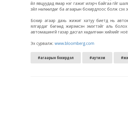
үйл явцуудад ямар нэг гажиг илэрч байгаа үгүйг ша
зүйл нөлөөлдөг ба агаарын бохирдлоос болж үүсэх 
Бохир агаар дахь жижиг хатуу биетүүд нь авто
ялгардаг бөгөөд жирэмсэн эмэгтэйг аль боло
автомашингүй газар дасгал хөдөлгөөн хийхийг но
Эх сурвалж:
www.bloomberg.com
#агаарын бохирдол
#аутизм
#жи