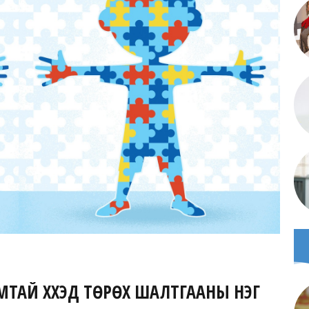
ТАЙ ХҮҮХЭД ТӨРӨХ ШАЛТГААНЫ НЭГ