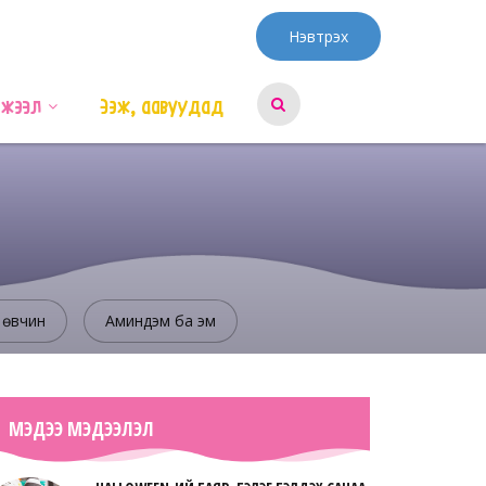
Нэвтрэх
эжээл
Ээж, аавуудад
 өвчин
Аминдэм ба эм
МЭДЭЭ МЭДЭЭЛЭЛ