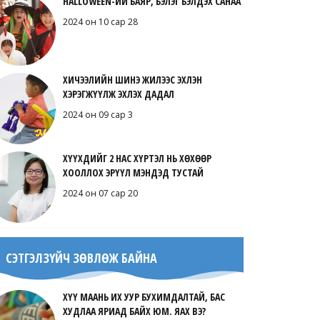
HALLOWEEN-ИЙ БАЯР, БЭЛЭГ БЭЛДЭХ САНАА
2024 он 10 сар 28
ХИЧЭЭЛИЙН ШИНЭ ЖИЛЭЭС ЭХЛЭН
ХЭРЭГЖҮҮЛЖ ЭХЛЭХ ДАДАЛ
2024 он 09 сар 3
ХҮҮХДИЙГ 2 НАС ХҮРТЭЛ НЬ ХӨХӨӨР
ХООЛЛОХ ЭРҮҮЛ МЭНДЭД ТУСТАЙ
2024 он 07 сар 20
СЭТГЭЛЗҮЙЧ ЗӨВЛӨЖ БАЙНА
ХҮҮ МААНЬ ИХ УУР БУХИМДАЛТАЙ, БАС
ХУДЛАА ЯРИАД БАЙХ ЮМ. ЯАХ ВЭ?