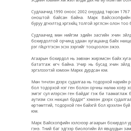
Судлаачид 1990 оноос 2002 онуудад төрсөн 1767 х
оноштой байсан байна. Марк Вайсскопфийн 
буруу
дүгнэлтэд
хүргэхүйц толгой эргүүлсэн олон то
Судлаачид мөн нийгэм эдийн засгийн хүчин зүйлүүд
бохирдолтой орчинд удаан хугацаанд байх нөхцөли
үүрэг гүйцэтгэсэн эсэх зэргийг тооцоолон үзжээ.
Агаарын бохирдол нь зөвхөн жирэмсэн байх хугаца
бататгаж өгч байна. Учир нь бусад хүчин зүйлү
эргэлзээтэй хэмээн
Маркк
дурдсан юм.
Мөн түүнчлэн дээрх судалгаа нь тодорхой нарийн үр
бол тодорхой нэг ген болон
орчны
нөлөө хоёр хо
эмгэг сул илэрсэн ген байдаг гэж би таамаглаж б
аутизм үүсэх нөхцөл бүрддэг” хэмээн дээрх судалг
өртөмтгий, тодорхой ген байхгүй бол хүрээлэн буй
юм.
Марк Вайскопфийн хэлснээр агаарын бохирдол ураг
гэнэ. Түүний баг эдгээр биологийн үйл явцуудын зам