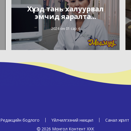
Хүүхэд тань халуурвал
эмчид яаралта...
2024 он 01 сар 4
Редакцийн бодлого
Үйлчилгээний нөхцөл
Санал хүсэлт
2026 Монгол Контент ХХК