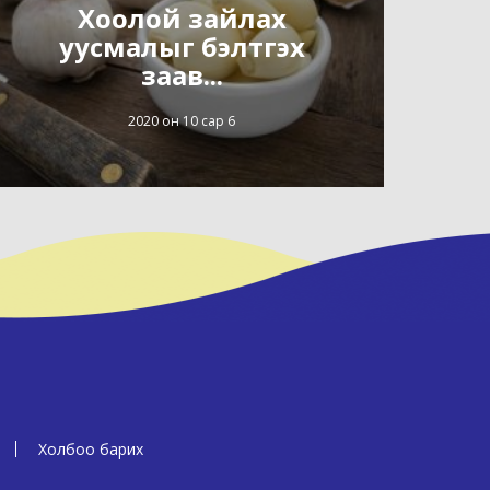
Хоолой зайлах
уусмалыг бэлтгэх
заав...
2020 он 10 сар 6
Холбоо барих