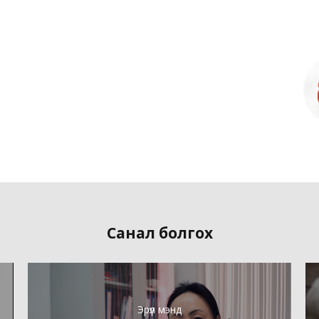
Санал болгох
Эрүүл мэнд