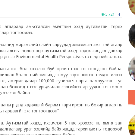
5,721
 агаараар амьсгалсан эмэгтэйн хүүхэд аутизмтай төрөх
гаар тогтоожээ.
лаачид жирэмсний сүүлийн саруудад жирэмсэн эмэгтэй агаар
амьсгалсны нөлөөгөөр аутизмтай хүүхэд төрөх эрсдэл давхар
дүнгээ Environmental Health Perspectives сэтгүүлд нийтэлжээ.
гааны нэг бол хүрээлэн буй орчин гэж тогтоогдсон байна.
харилцах болон нийгэмшихдээ муу зэрэг шинж тэмдэг илрэх
лж, америк даяар 100,000 сувилагч нарыг хамруулсан тус
гаан болоод түүнээс урьдчилан сэргийлэх аргуудыг тогтооно
 хэлсэн байна.
ааны үр дүнд хөдөлшгүй баримт гарч ирсэн нь бохир агаар нь
ь гарцаагүй гэж тогтоогдсон”
а. Аутизмтай хүүхдэд ихэвчлэн 5 нас хүрэхээс нь өмнө зан
удалгаагаар ураг хэвлийд байх явцад тархиных нь тодорхой
оход хүргэдэг гэж тогтоогдсон байна.