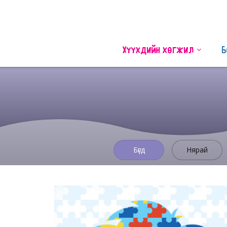
Хүүхдийн хөгжил
Б
Бүгд
Нярай