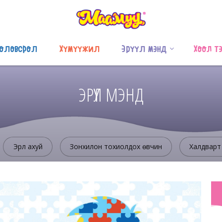
оловсрол
Хүмүүжил
Эрүүл мэнд
Хоол т
ЭРҮҮЛ МЭНД
Эрүүл ахуй
Зонхилон тохиолдох өвчин
Халдварт