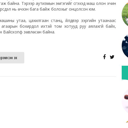
лгаж байна. Тэрээр аутизмын эмгэгийг үүсгэхэд маш олон хүчин
эрсдэл нь өчүүхэн бага байж болохыг онцолсон юм.
машины утаа, цахилгаан станц, үйлдвэр зэргийн утаанаас
х агаарын бохирдол ихтэй том хотууд
руу
аялахгүй байх,
ён Вайскопф зөвлөсөн байна.
рэмсэн эх