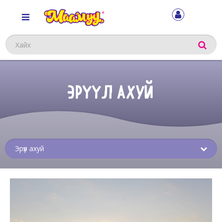
Хайх
ЭРҮҮЛ АХУЙ
Sub
menu