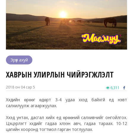
Эрүүл ахуй
ХАВРЫН УЛИРЛЫН ЧИЙРЭГЖҮҮЛЭЛТ
2018 он 04 сар 5
6,311
Хүүхдийн өрөөг өдөрт 3-4 удаа хүүхэд байхгүй үед нэвт
салхилуулж агааржуулах.
Хүүхэд унтах, дасгал хийх үед өрөөний салхивчийг онгойлгох.
Цэцэрлэгт хүүхдийг гадаа хүлээн авч, гадаа тараах. 10-12
цагийн хооронд тогтмол гарган тоглуулах.