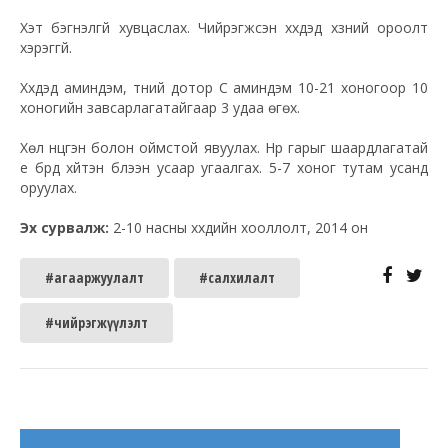
Хэт бэгнэлгүй хувцаслах. Чийрэгжсэн хүүхдэд хүзүүний ороолт
хэрэггүй.
Хүүхдэд аминдэм, түүний дотор С аминдэм 10-21 хоногоор 10
хоногийн завсарлагатайгаар 3 удаа өгөх.
Хөл нүцгэн болон оймстой явуулах. Нүүр гарыг шаардлагатай
үе бүрд хүйтэн бүлээн усаар угаалгах. 5-7 хоног тутам усанд
оруулах.
Эх сурвалж:
2-10 насны хүүхдийн хооллолт, 2014 он
#агааржуулалт
#салхилалт
#чийрэгжүүлэлт