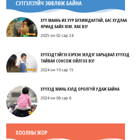
СЭТГЭЛЗҮЙЧ ЗӨВЛӨЖ БАЙНА
ХҮҮ МААНЬ ИХ УУР БУХИМДАЛТАЙ, БАС ХУДЛАА
ЯРИАД БАЙХ ЮМ. ЯАХ ВЭ?
2025 он 02 сар 24
ХҮҮХЭДТЭЙГЭЭ ХЭРХЭН ЭЕЛДЭГ ХАРЬЦВАЛ ХҮҮХЭД
ТАЙВАН СОНСОЖ ОЙЛГОХ ВЭ?
2024 он 10 сар 15
ХҮҮХЭД МИНЬ ХЭЛД ОРОЛГҮЙ УДАЖ БАЙНА
2024 он 06 сар 6
ХООЛНЫ ЖОР