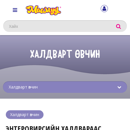
Хайх
ХАЛДВАРТ ӨВЧИН
Sub
menu
Халдварт өвчин
ЭНТЕРОВИРҮСИЙН ХАЛДВАРААС