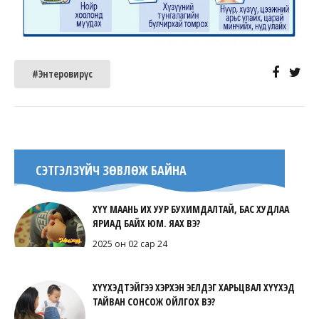
#Энтеровирүс
СЭТГЭЛЗҮЙЧ ЗӨВЛӨЖ БАЙНА
ХҮҮ МААНЬ ИХ УУР БУХИМДАЛТАЙ, БАС ХУДЛАА
ЯРИАД БАЙХ ЮМ. ЯАХ ВЭ?
2025 он 02 сар 24
ХҮҮХЭДТЭЙГЭЭ ХЭРХЭН ЭЕЛДЭГ ХАРЬЦВАЛ ХҮҮХЭД
ТАЙВАН СОНСОЖ ОЙЛГОХ ВЭ?