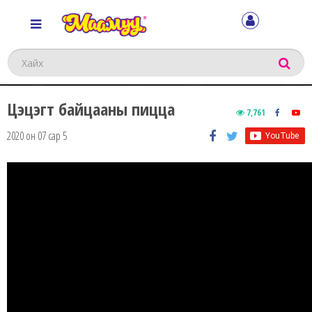
Хайх
Цэцэгт байцааны пицца
7,761
2020 он 07 сар 5