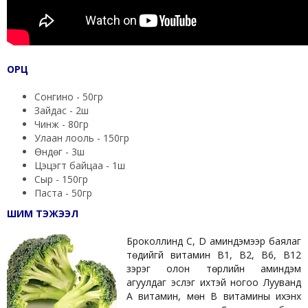
ОРЦ
Сонгино - 50гр
Зайдас - 2ш
Чинжүү - 80гр
Улаан лооль - 150гр
Өндөг - 3ш
Цэцэгт байцаа - 1ш
Сыр - 150гр
Паста - 50гр
ШИМ ТЭЖЭЭЛ
Броколлинд С, D аминдэмээр баялаг
төдийгүй витамин В1, В2, В6, В12
зэрэг олон төрлийн аминдэм
агуулдаг эслэг ихтэй ногоо Лууванд
А витамин, мөн В витамины ихэнх