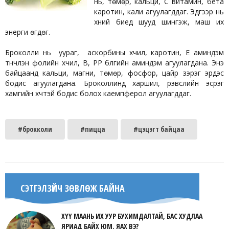
нь, төмөр, кальци, С витамин, бета
каротин, кали агуулагддаг. Эдгээр нь
хүний биед шууд шингэж, маш их
энерги өгдөг.
Броколли нь уураг, аскорбины хүчил, каротин, Е аминдэм
түүнчлэн фолийн хүчил, В, РР бүлгийн аминдэм агуулагдана. Энэ
байцаанд кальци, магни, төмөр, фосфор, цайр зэрэг эрдэс
бодис агуулагдана. Броколлинд харшил, үрэвслийн эсрэг
хамгийн хүчтэй бодис болох каемпферол агуулагддаг.
#брокколи
#пицца
#цэцэгт байцаа
СЭТГЭЛЗҮЙЧ ЗӨВЛӨЖ БАЙНА
ХҮҮ МААНЬ ИХ УУР БУХИМДАЛТАЙ, БАС ХУДЛАА
ЯРИАД БАЙХ ЮМ. ЯАХ ВЭ?