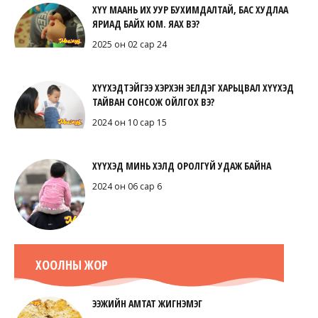
ХҮҮ МААНЬ ИХ УУР БУХИМДАЛТАЙ, БАС ХУДЛАА
ЯРИАД БАЙХ ЮМ. ЯАХ ВЭ?
2025 он 02 сар 24
ХҮҮХЭДТЭЙГЭЭ ХЭРХЭН ЭЕЛДЭГ ХАРЬЦВАЛ ХҮҮХЭД
ТАЙВАН СОНСОЖ ОЙЛГОХ ВЭ?
2024 он 10 сар 15
ХҮҮХЭД МИНЬ ХЭЛД ОРОЛГҮЙ УДАЖ БАЙНА
2024 он 06 сар 6
ХООЛНЫ ЖОР
ЭЭЖИЙН АМТАТ ЖИГНЭМЭГ