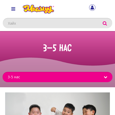
Хайх
3-5 НАС
Sub
menu