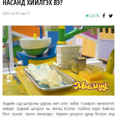
НАСАНД ХИЙЛГЭХ ВЭ?
2021 он 01 сар 17
2,676
Хүүхдийн шүд цоорсны дараа эмч үзлэг хийж тохирох эмчилгээг
хийдэг. Шүдний цоорол нь өнгөц болон толбон үедээ байгаа
бол түрхлэг түрхээ эмчилдэг. Хэрвээ цоорол дунд болон хүнд