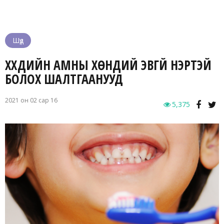
Шүд
ХҮҮХДИЙН АМНЫ ХӨНДИЙ ЭВГҮЙ ҮНЭРТЭЙ
БОЛОХ ШАЛТГААНУУД
2021 он 02 сар 16
5,375