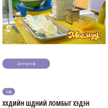
Дэлгэрэнгүй
Шүд
ХҮҮХДИЙН ШҮДНИЙ ЛОМБЫГ ХЭДЭН