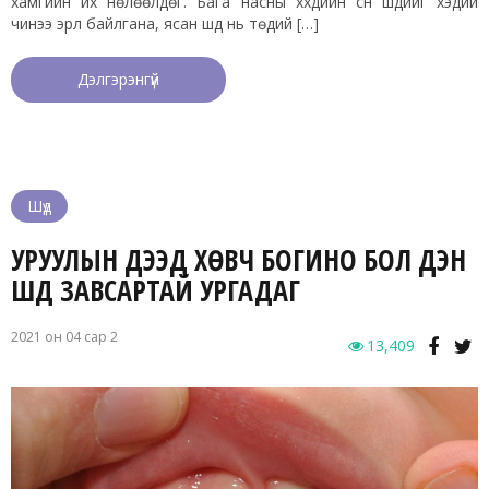
хамгийн их нөлөөлдөг. Бага насны хүүхдийн сүүн шүдийг хэдий
чинээ эрүүл байлгана, ясан шүд нь төдий […]
Дэлгэрэнгүй
Шүд
УРУУЛЫН ДЭЭД ХӨВЧ БОГИНО БОЛ ҮҮДЭН
ШҮД ЗАВСАРТАЙ УРГАДАГ
2021 он 04 сар 2
13,409