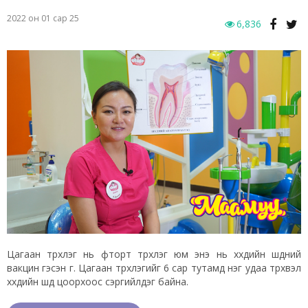
2022 он 01 сар 25
6,836
Цагаан түрхлэг нь фторт түрхлэг юм энэ нь хүүхдийн шүдний
вакцин гэсэн үг. Цагаан түрхлэгийг 6 сар тутамд нэг удаа түрхвэл
хүүхдийн шүд цоорхоос сэргийлдэг байна.