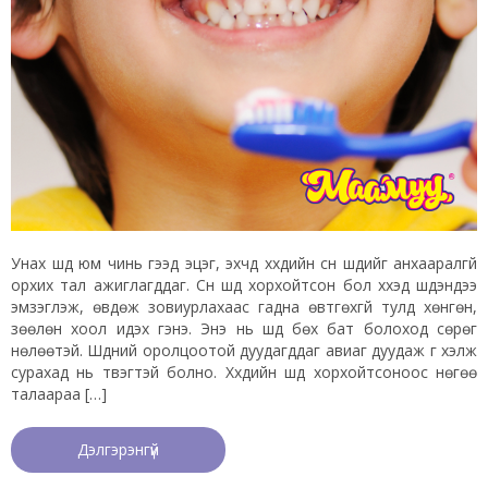
Унах шүд юм чинь гээд эцэг, эхчүүд хүүхдийн сүүн шүдийг анхааралгүй
орхих тал ажиглагддаг. Сүүн шүд хорхойтсон бол хүүхэд шүдэндээ
эмзэглэж, өвдөж зовиурлахаас гадна өвтгөхгүй тулд хөнгөн,
зөөлөн хоол идэх гэнэ. Энэ нь шүд бөх бат болоход сөрөг
нөлөөтэй. Шүдний оролцоотой дуудагддаг авиаг дуудаж үг хэлж
сурахад нь түвэгтэй болно. Хүүхдийн шүд хорхойтсоноос нөгөө
талаараа […]
Дэлгэрэнгүй