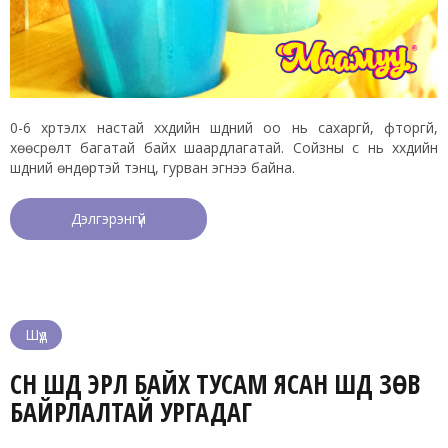
0-6 хүртэлх настай хүүхдийн шүдний оо нь сахаргүй, фторгүй,
хөөсрөлт багатай байх шаардлагатай. Сойзны үс нь хүүхдийн
шүдний өндөртэй тэнцүү, гурван эгнээ байна.
Дэлгэрэнгүй
Шүд
СҮҮН ШҮД ЭРҮҮЛ БАЙХ ТУСАМ ЯСАН ШҮД ЗӨВ
БАЙРЛАЛТАЙ УРГАДАГ