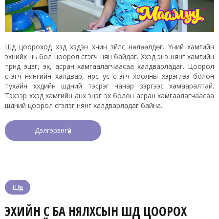
Шүд цоороход хэд хэдэн хүчин зүйлс нөлөөлдөг. Үүний хамгийн
эхнийх нь бол цоорол үүсгэгч нян байдаг. Хүүхэд энэ нянг хамгийн
түрүүнд эцэг, эх, асран хамгаалагчаасаа халдварладаг. Цоорол
үүсгэгч нянгийн халдвар, нүүрс ус үүсгэгч хоолны хэрэглээ болон
тухайн хүүхдийн шүдний тэсрэг чанар зэргээс хамааралтай.
Тэхээр хүүхэд хамгийн анх эцэг эх болон асран хамгаалагчаасаа
шүдний цоорол үүсгэлэг нянг халдварладаг байна.
Дэлгэрэнгүй
Шүд
ЭХИЙН СҮҮ БА НЯЛХСЫН ШҮД ЦООРОХ