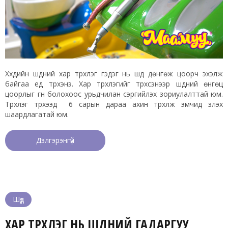
Хүүхдийн шүдний хар түрхлэг гэдэг нь шүд дөнгөж цоорч эхэлж
байгаа үед түрхэнэ. Хар түрхлэгийг түрхсэнээр шүдний өнгөц
цоорлыг гүн болохоос урьдчилан сэргийлэх зориулалттай юм.
Түрхлэг түрхээд 6 сарын дараа ахин түрхүүлж эмчид үзүүлэх
шаардлагатай юм.
Дэлгэрэнгүй
Шүд
ХАР ТҮРХЛЭГ НЬ ШҮДНИЙ ГАДАРГУУ