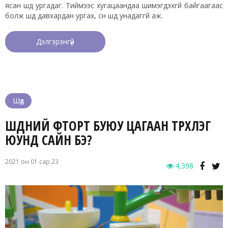
ясан шүд ургадаг. Тиймээс хугацаандаа шимэгдэхгүй байгаагаас
болж шүд давхардан ургах, сүүн шүд унадаггүй аж.
Дэлгэрэнгүй
Шүд
ШҮДНИЙ ФТОРТ БУЮУ ЦАГААН ТҮРХЛЭГ
ЮУНД САЙН БЭ?
2021 он 01 сар 23
4,398