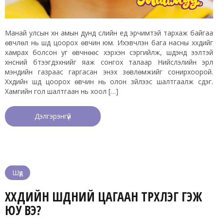
Манай улсын хүн амын дунд сүүлийн үед эрчимтэй тархаж байгаа
өвчлөл нь шүд цоорох өвчин юм. Ихэвчлэн бага насны хүүхдийг
хамрах болсон уг өвчнөөс хэрхэн сэргийлж, шүдэнд ээлтэй
хүнсний бүтээгдэхүүнийг яаж сонгох талаар Нийслэлийн эрүүл
мэндийн газраас гаргасан энэхүү зөвлөмжийг сонирхоорой.
Хүүхдийн шүд цоорох өвчин нь олон зүйлээс шалтгаалж үүсдэг.
Хамгийн гол шалтгаан нь хоол […]
Дэлгэрэнгүй
Шүд
ХҮҮХДИЙН ШҮДНИЙ ЦАГААН ТҮРХЛЭГ ГЭЖ
ЮУ ВЭ?