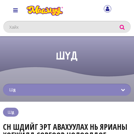
Хайх
ШҮД
Sub
menu
Шүд
СҮҮН ШҮДИЙГ ЭРТ АВАХУУЛАХ НЬ ЯРИАНЫ