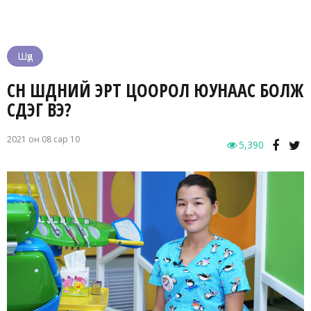
Шүд
СҮҮН ШҮДНИЙ ЭРТ ЦООРОЛ ЮУНААС БОЛЖ
ҮҮСДЭГ ВЭ?
2021 он 08 сар 10
5,390