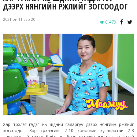
ДЭЭРХ НЯНГИЙН ҮРЖЛИЙГ ЗОГСООДОГ
2021 он 11 сар 20
8,479
Хар түрхлэг гэдэг нь шүдний гадаргуу дээрх нянгийн үржлийг
зогсоодог. Хар түрхлэгийг 7-10 хоногийн хугацаатай 2-3
давтамжтай түрхэж байж шүд бүрэн хатуурч эмчилгээ үр дүнтэй