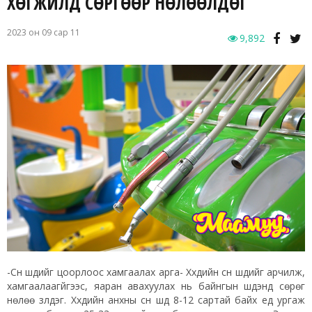
ХӨГЖИЛД СӨРГӨӨР НӨЛӨӨЛДӨГ
2023 он 09 сар 11
9,892
-Сүүн шүдийг цоорлоос хамгаалах арга- Хүүхдийн сүүн шүдийг арчилж,
хамгаалаагүйгээс, яаран авахуулах нь байнгын шүдэнд сөрөг
нөлөө үзүүлдэг. Хүүхдийн анхны сүүн шүд 8-12 сартай байх үед ургаж