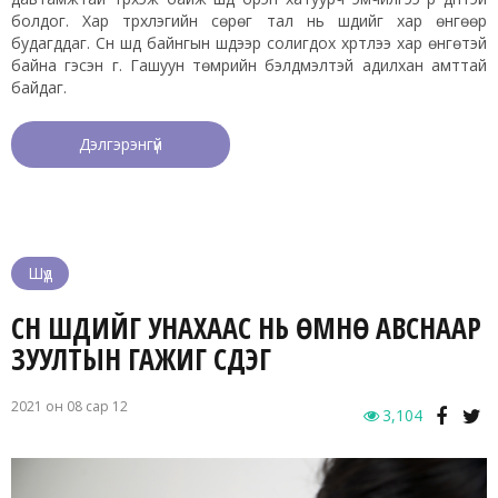
болдог. Хар түрхлэгийн сөрөг тал нь шүдийг хар өнгөөр
будагддаг. Сүүн шүд байнгын шүдээр солигдох хүртлээ хар өнгөтэй
байна гэсэн үг. Гашуун төмрийн бэлдмэлтэй адилхан амттай
байдаг.
Дэлгэрэнгүй
Шүд
СҮҮН ШҮДИЙГ УНАХААС НЬ ӨМНӨ АВСНААР
ЗУУЛТЫН ГАЖИГ ҮҮСДЭГ
2021 он 08 сар 12
3,104