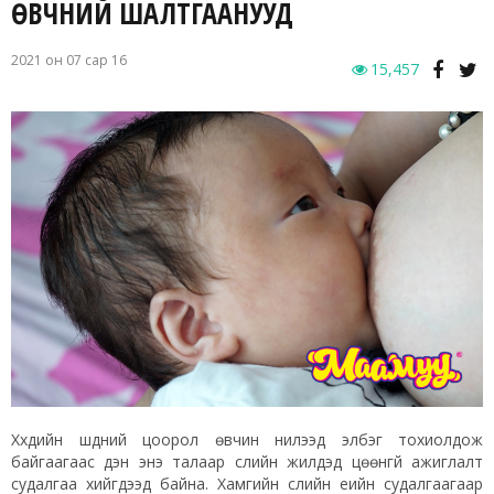
ӨВЧНИЙ ШАЛТГААНУУД
2021 он 07 сар 16
15,457
Хүүхдийн шүдний цоорол өвчин нилээд элбэг тохиолдож
байгаагаас үүдэн энэ талаар сүүлийн жилүүдэд цөөнгүй ажиглалт
судалгаа хийгдээд байна. Хамгийн сүүлийн үеийн судалгаагаар