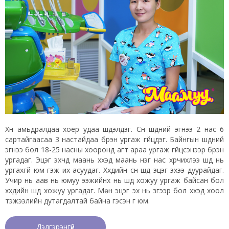
Хүн амьдралдаа хоёр удаа шүдэлдэг. Сүүн шүдний эгнээ 2 нас 6
сартайгаасаа 3 настайдаа бүрэн ургаж гүйцдэг. Байнгын шүдний
эгнээ бол 18-25 насны хооронд агт араа ургаж гүйцсэнээр бүрэн
ургадаг. Эцэг эхчүүд маань хүүхэд маань нэг нас хүрчихлээ шүд нь
ургахгүй юм гэж их асуудаг. Хүүхдийн сүүн шүд эцэг эхээ дуурайдаг.
Учир нь аав нь юмуу ээжийнх нь шүд хожуу ургаж байсан бол
хүүхдийн шүд хожуу ургадаг. Мөн эцэг эх нь зүгээр бол хүүхэд хоол
тэжээлийн дутагдалтай байна гэсэн үг юм.
Дэлгэрэнгүй