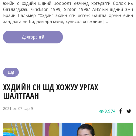
эхийн сүү хүүхдийн шүдний цооролт өвчинд хүргэдэггүй болох нь
батлагджээ. /Erickson 1999, Sinton 1998/ АНУ-ын шүдний эмч
Брайн Пальмер “Хүүхдийг эхийн сүүгүй өсгөж байгаа орчин үеийн
хандлага нь бидний эрүүл мэнд, хувьсал хөгжлийн […]
Дэлгэрэнгүй
Шүд
ХҮҮХДИЙН СҮҮН ШҮД ХОЖУУ УРГАХ
ШАЛТГААН
2021 он 07 сар 9
9,974