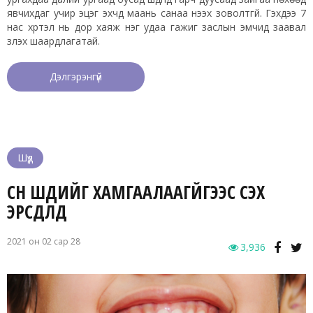
явчихдаг учир эцэг эхчүүд маань санаа нээх зоволтгүй. Гэхдээ 7
нас хүртэл нь дор хаяж нэг удаа гажиг заслын эмчид заавал
үзүүлэх шаардлагатай.
Дэлгэрэнгүй
Шүд
CҮҮН ШҮДИЙГ ХАМГААЛААГҮЙГЭЭС ҮҮСЭХ
ЭРСДЛҮҮД
2021 он 02 сар 28
3,936