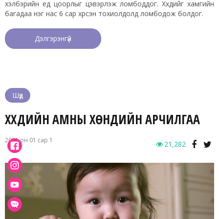
хэлбэрийн үед цоорлыг цэвэрлэж ломбоддог. Хүүхдийг хамгийн
багадаа нэг нас 6 сар хүрсэн тохиолдолд ломбодож болдог.
Дэлгэрэнгүй
Шүд
ХҮҮХДИЙН АМНЫ ХӨНДИЙН АРЧИЛГАА
2021 он 01 сар 1
21,282