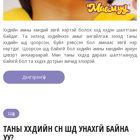
Хүүхдийн амны хөндий эвгүй үнэртэй болох хэд хэдэн шалтгаан
байдаг. Та эхлээд хүүхдийнхээ амыг ангайлгаж үзэхэд таны
хүүхдийн шүд цоорсон, буйл үрэвссэн бол амнаас эвгүй үнэр
үнэртдэг. Цоорсон шүд байхгүй бол хүүхдийн амны хөндийн ариун
цэвэрт анхаараарай. Мөн таны хүүхдэд дараах шалтгаанууд
байхгүй бол та хүүхдээ дотрын эмчид үзүүлээрэй.
Дэлгэрэнгүй
Шүд
ТАНЫ ХҮҮХДИЙН СҮҮН ШҮД УНАХГҮЙ БАЙНА
УУ?