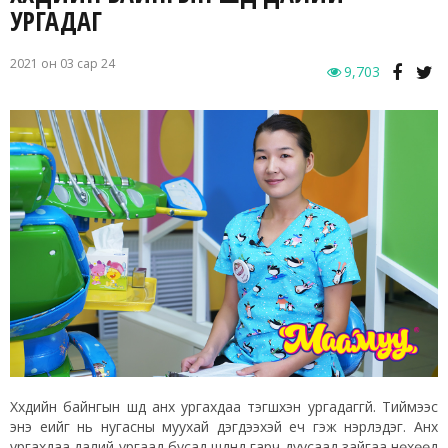
УРГАДАГ
2021 он 03 сар 24
9,703
Хүүхдийн байнгын шүд анх ургахдаа тэгшхэн ургадаггүй. Тиймээс
энэ үеийг нь нугасны муухай дэгдээхэй үеч гэж нэрлэдэг. Анх
ургахдаа далий ургаад бусад шүднүүд гарч дуусаад зайгаа нөхөөд