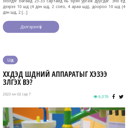
эхэлдэг бөгөөд 25-33 сартайд нь бүрэн ургаж дуусдаг. Энэ үед
дээрээ 10 шүд (4 үүдэн шүд, 2 соёо, 4 араа шүд), доороо 10 шүд (4
үүдэн шүд, 2 […]
Дэлгэрэнгүй
Шүд
ХҮҮХДЭД ШҮДНИЙ АППАРАТЫГ ХЭЗЭЭ
ЗҮҮЛГЭХ ВЭ?
2023 он 02 сар 7
6,076