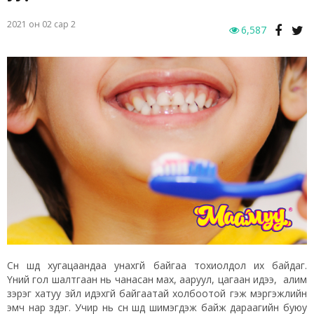
2021 он 02 сар 2
6,587
Сүүн шүд хугацаандаа унахгүй байгаа тохиолдол их байдаг.
Үүний гол шалтгаан нь чанасан мах, ааруул, цагаан идээ, алим
зэрэг хатуу зүйл идэхгүй байгаатай холбоотой гэж мэргэжлийн
эмч нар үздэг. Учир нь сүүн шүд шимэгдэж байж дараагийн буюу