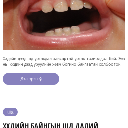
Хүүхдийн дээд шүд ургахдаа завсартай ургах тохиолдол бий. Энэ
нь хүүхдийн дээд уруулийн хөвч богино байгаатай холбоотой.
Дэлгэрэнгүй
Шүд
ХҮҮХДИЙН БАЙНГЫН ШҮД ДАЛИЙ