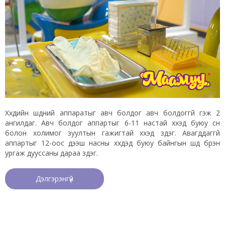
Хүүхдийн шүдний аппаратыг авч болдог авч болдоггүй гэж 2
ангилдаг. Авч болдог аппартыг 6-11 настай хүүхэд буюу сүүн
болон холимог зуултын гажигтай хүүхэд зүүдэг. Авагддаггүй
аппартыг 12-оос дээш насны хүүхдэд буюу байнгын шүд бүрэн
ургаж дууссаны дараа зүүдэг.
Дэлгэрэнгүй