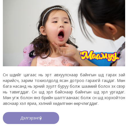
Сүүн шүдийг цагаас нь эрт авхуулснаар байнгын шүд гарах зай
нарийсч, зарим тохиолдолд ясан дотроо гарахгүй гацдаг. Мөн
бага насанд нь эрүүний зуулт буруу болж шаамий болох эх үүсвэр
нь тавигддаг. Сүүн шүд эрүүл байснаар байнгын шүд эрүүл ургадаг.
Мөн угж болон янз бүрийн шалтгаанаас болж сүүн шүд хорхойтон
авснаар хэл яриа, хэлний хөдөлгөөн өөрчлөгддөг.
Дэлгэрэнгүй