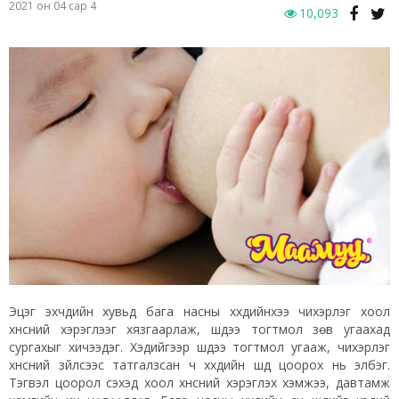
2021 он 04 сар 4
10,093
Эцэг эхчүүдийн хувьд бага насны хүүхдийнхээ чихэрлэг хоол
хүнсний хэрэглээг хязгаарлаж, шүдээ тогтмол зөв угаахад
сургахыг хичээдэг. Хэдийгээр шүдээ тогтмол угааж, чихэрлэг
хүнсний зүйлсээс татгалзсан ч хүүхдийн шүд цоорох нь элбэг.
Тэгвэл цоорол үүсэхэд хоол хүнсний хэрэглэх хэмжээ, давтамж