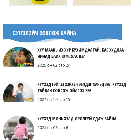
СЭТГЭЛЗҮЙЧ ЗӨВЛӨЖ БАЙНА
ХҮҮ МААНЬ ИХ УУР БУХИМДАЛТАЙ, БАС ХУДЛАА
ЯРИАД БАЙХ ЮМ. ЯАХ ВЭ?
2025 он 02 сар 24
ХҮҮХЭДТЭЙГЭЭ ХЭРХЭН ЭЕЛДЭГ ХАРЬЦВАЛ ХҮҮХЭД
ТАЙВАН СОНСОЖ ОЙЛГОХ ВЭ?
2024 он 10 сар 15
ХҮҮХЭД МИНЬ ХЭЛД ОРОЛГҮЙ УДАЖ БАЙНА
2024 он 06 сар 6