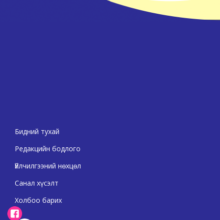
Бидний тухай
Редакцийн бодлого
Үйлчилгээний нөхцөл
Санал хүсэлт
Холбоо барих