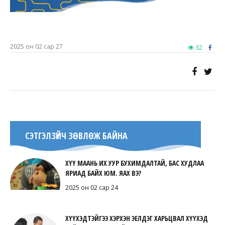
2025 он 02 сар 27
32
СЭТГЭЛЗҮЙЧ ЗӨВЛӨЖ БАЙНА
ХҮҮ МААНЬ ИХ УУР БУХИМДАЛТАЙ, БАС ХУДЛАА
ЯРИАД БАЙХ ЮМ. ЯАХ ВЭ?
2025 он 02 сар 24
ХҮҮХЭДТЭЙГЭЭ ХЭРХЭН ЭЕЛДЭГ ХАРЬЦВАЛ ХҮҮХЭД