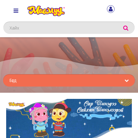
Хайх
Sub
menu