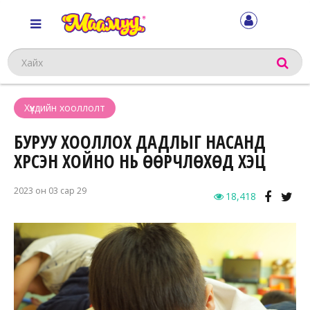
Хайх
Хүүхдийн хооллолт
БУРУУ ХООЛЛОХ ДАДЛЫГ НАСАНД
ХҮРСЭН ХОЙНО НЬ ӨӨРЧЛӨХӨД ХЭЦҮҮ
2023 он 03 сар 29
18,418