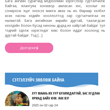
Бага ангийн сурагчид мэдээллийн хэрэгслээр сурталчилж
байгаа, ялангуяа хонжвор амласан хүнс, хоолыг их
сонирхож эцэг эхээсээ мөнгө авах нь их. Өөрөөр хэлбэл
өсөх насны хүүхдийн хооллолтод зар сурталчилгаа их
нөлөөтэй. Бага ангийнхан өөрийн дуртай, таалагдсан
хүүхэлдэйн болон бусад киноны дүрүүдэд их хайртай байдаг тул
тэдний эдэлж хэрэглэдэг юмс болон иддэг хоолонд нь
дуртай байдаг. Тэд […]
Дэлгэрэнгүй
СЭТГЭЛЗҮЙЧ ЗӨВЛӨЖ БАЙНА
ХҮҮ МААНЬ ИХ УУР БУХИМДАЛТАЙ, БАС ХУДЛАА
ЯРИАД БАЙХ ЮМ. ЯАХ ВЭ?
2025 он 02 сар 24