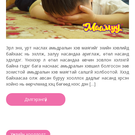
Эрүүл энх, урт наслах амьдралын хэв маягийг эхийн хэвлийд
байхаас нь эхлүүлж, залуу насандаа ариглаж, өтөл насанд
эдэлдэг. Үнэхээр л өтөл насандаа өвчин зовлон хэлэхгүй
байна гэдэг бага наснаас амьдралын хэвшил болгосон зөв
зохистой амьдралын хэв маягтай салшгүй холбоотой. Хүүхэд
байхаасаа олж авсан буруу хооллох дадлыг насанд хүрсэн
хойно нь өөрчлөхөд хэцүү бөгөөд үүнээс үүдэн […]
Дэлгэрэнгүй
Хүүхдийн хооллолт