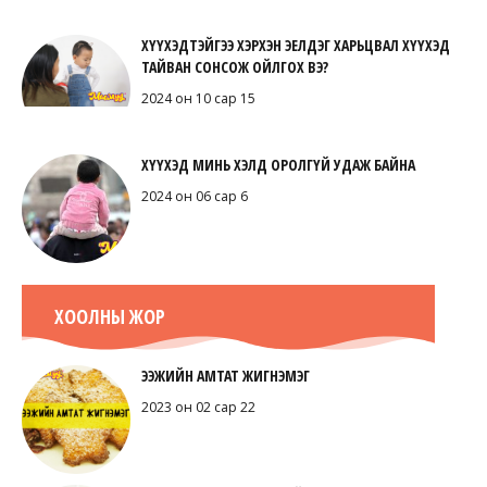
ХҮҮХЭДТЭЙГЭЭ ХЭРХЭН ЭЕЛДЭГ ХАРЬЦВАЛ ХҮҮХЭД
ТАЙВАН СОНСОЖ ОЙЛГОХ ВЭ?
2024 он 10 сар 15
ХҮҮХЭД МИНЬ ХЭЛД ОРОЛГҮЙ УДАЖ БАЙНА
2024 он 06 сар 6
ХООЛНЫ ЖОР
ЭЭЖИЙН АМТАТ ЖИГНЭМЭГ
2023 он 02 сар 22