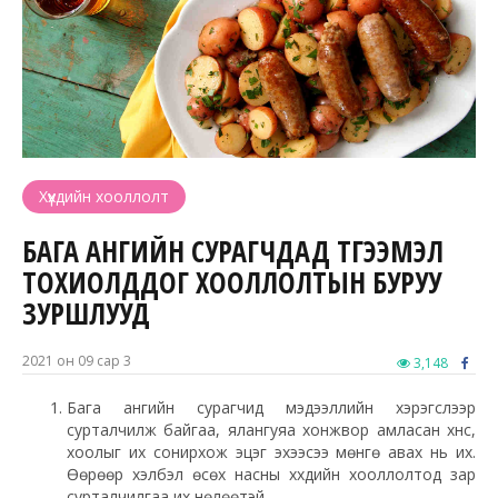
Хүүхдийн хооллолт
БАГА АНГИЙН СУРАГЧДАД ТҮГЭЭМЭЛ
ТОХИОЛДДОГ ХООЛЛОЛТЫН БУРУУ
ЗУРШЛУУД
2021 он 09 сар 3
3,148
Бага ангийн сурагчид мэдээллийн хэрэгслээр
сурталчилж байгаа, ялангуяа хонжвор амласан хүнс,
хоолыг их сонирхож эцэг эхээсээ мөнгө авах нь их.
Өөрөөр хэлбэл өсөх насны хүүхдийн хооллолтод зар
сурталчилгаа их нөлөөтэй.