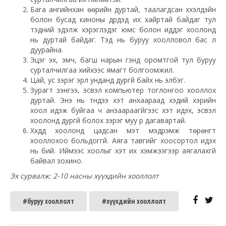
Бага ангийнхан өөрийн дуртай, таалагдсан хүүхэлдэйн
болон бусад киноны дүрүүдэд их хайртай байдаг тул
тэдний эдэлж хэрэглэдэг юмс болон иддэг хоолонд
нь дуртай байдаг. Тэд нь буруу хоолловол бас л
дуурайна.
Эцэг эх, эмч, багш нарын үгэнд оромтгой тул буруу
сурталчилгаа хийхээс ямагт болгоомжил.
Цай, ус зэрэг эрүүл унданд дургүй байх нь элбэг.
Зурагт үзэнгээ, эсвэл компьютер тоглонгоо хооллох
дуртай. Энэ нь түүндээ хэт анхаараад хэдий хэрийн
хоол идэж буйгаа ч анзаараагүйгээс хэт идэх, эсвэл
хоолонд дургүй болох зэрэг муу үр дагавартай.
Хүүхдүүд хоолонд цадсан мэт мэдрэмж төрөнгүүт
хооллохоо больдоггүй. Аяга тавгийг хоосортол идэх
нь бий. Иймээс хоолыг хэт их хэмжээгээр аягалахгүй
байвал зохино.
Эх сурвалж: 2-10 насны хүүхдийн хооллолт
#буруу хооллолт
#хүүхдийн хооллолт