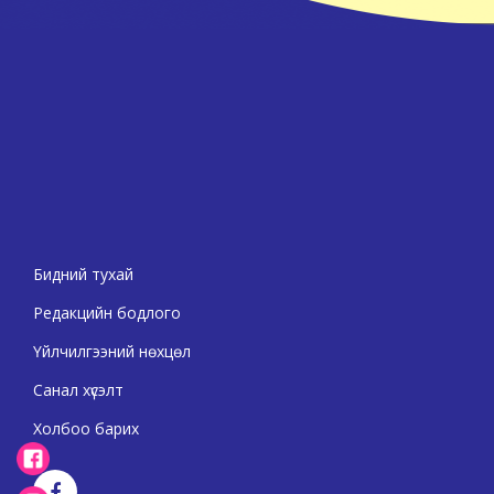
Бидний тухай
Редакцийн бодлого
Үйлчилгээний нөхцөл
Санал хүсэлт
Холбоо барих