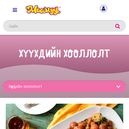
Хайх
ХҮҮХДИЙН ХООЛЛОЛТ
Sub
menu