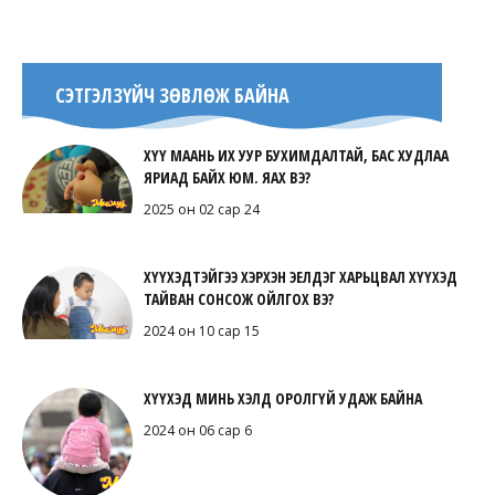
СЭТГЭЛЗҮЙЧ ЗӨВЛӨЖ БАЙНА
ХҮҮ МААНЬ ИХ УУР БУХИМДАЛТАЙ, БАС ХУДЛАА
ЯРИАД БАЙХ ЮМ. ЯАХ ВЭ?
2025 он 02 сар 24
ХҮҮХЭДТЭЙГЭЭ ХЭРХЭН ЭЕЛДЭГ ХАРЬЦВАЛ ХҮҮХЭД
ТАЙВАН СОНСОЖ ОЙЛГОХ ВЭ?
2024 он 10 сар 15
ХҮҮХЭД МИНЬ ХЭЛД ОРОЛГҮЙ УДАЖ БАЙНА
2024 он 06 сар 6