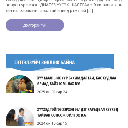
цочрон үрэвсдэг. ДИАТЕЗ ҮҮСЭХ ШАЛТГААН Ээж аавынх нь
хэн нэг харшлын гаралтай өвчинд өртөмтгий […]
Дэлгэрэнгүй
СЭТГЭЛЗҮЙЧ ЗӨВЛӨЖ БАЙНА
ХҮҮ МААНЬ ИХ УУР БУХИМДАЛТАЙ, БАС ХУДЛАА
ЯРИАД БАЙХ ЮМ. ЯАХ ВЭ?
2025 он 02 сар 24
ХҮҮХЭДТЭЙГЭЭ ХЭРХЭН ЭЕЛДЭГ ХАРЬЦВАЛ ХҮҮХЭД
ТАЙВАН СОНСОЖ ОЙЛГОХ ВЭ?
2024 он 10 сар 15