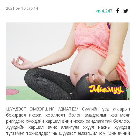
2021 он 10 сар 14
4,247
ШҮҮДЭСТ ЭМЗЭГШИЛ /ДИАТЕЗ/ Сүүлийн үед агаарын
бохирдол ихсэж, хооллолт болон амьдралын хэв маяг
өөрчлөгдсөнөөс хүүхдийн харшил өвчин ихсэх хандлагатай боллоо.
Хүүхдийн харшил өвчнөөс ялангуяа хөхүүл насны хүүхдэд
түгээмэл тохиолддог нь шүүдэст эмзэгшил юм. Энэ өвчний