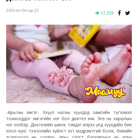
2020 он 04 сар 22
12,550
-Арьсны эмгэг- Хөхүүл насны хүүхдэд хамгийн түгээмэл
тохиолддог эмгэгийн нэг бол диатез юм. Энэ нь харшлын
нэг хэлбэр. Диатезийн шинж тэмдэг илрэх үед хүүхдийн бие
хоол хүнс тэжээлийн зүйлст хэт мэдрэмтгий болж, биеийн
эсэргүүцэл нь суларч, арьс салст бүрхэвчүүд нь илүү