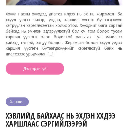
Хөхүүл насны хүүхдэд диатез илрэх нь эх нь жирэмсэн ба
хөхүүл үедээ чихэр, ундаа, харшил үүсгэх бүтээгдэхүүн
хэтрүүлэн хэрэглэсэнтэй холбоотой. Хүүхдийг бага сартай
байхад нь эмчлэн эдгэрүүлэхгүй бол өсч том болох тусам
харшил үүсгэгч олон бодистой хавьтах тул эмчилгээ
хийхэд төвөгтэй, хэцүү болдог. Жирэмсэн болон хөхүүл үедээ
харшил үүсгэгч бүтээгдэхүүнийг хэрэглэхгүй байх нь
диатезээс урьдчилан […]
Дэлгэрэнгүй
Харшил
ХЭВЛИЙД БАЙХААС НЬ ЭХЛЭН ХҮҮХДЭЭ
ХАРШЛААС СЭРГИЙЛЭЭРЭЙ