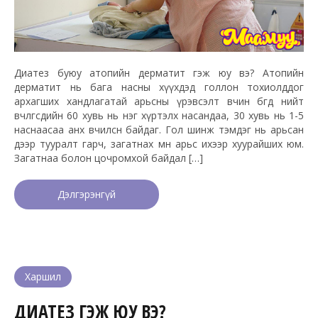
Диатез буюу атопийн дерматит гэж юу вэ? Атопийн
дерматит нь бага насны хүүхдэд голлон тохиолддог
архагших хандлагатай арьсны үрэвсэлт өвчин бөгөөд нийт
өвчлөгсдийн 60 хувь нь нэг хүртэлх насандаа, 30 хувь нь 1-5
наснаасаа анх өвчилсөн байдаг. Гол шинж тэмдэг нь арьсан
дээр тууралт гарч, загатнах мөн арьс ихээр хуурайших юм.
Загатнаа болон цочромхой байдал […]
Дэлгэрэнгүй
Харшил
ДИАТЕЗ ГЭЖ ЮУ ВЭ?