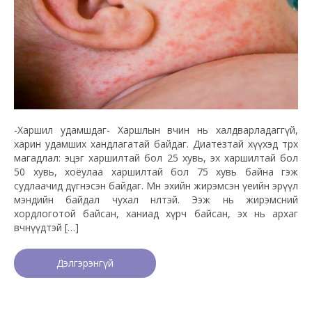
-Харшил удамшдаг- Харшлын өвчин нь халдварладаггүй,
харин удамших хандлагатай байдаг. Диатезтай хүүхэд төрөх
магадлал: эцэг харшилтай бол 25 хувь, эх харшилтай бол
50 хувь, хоёулаа харшилтай бол 75 хувь байна гэж
судлаачид дүгнэсэн байдаг. Мөн эхийн жирэмсэн үеийн эрүүл
мэндийн байдал чухал нөлөөтэй. Ээж нь жирэмсний
хордлоготой байсан, ханиад хүрч байсан, эх нь архаг
өвчнүүдтэй […]
Дэлгэрэнгүй