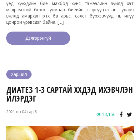
үед хүүхдийн бие махбод хүнс тэжээлийн зүйлд хэт
мэдрэмтгий болж, улмаар биеийн эсэргүүцэл нь суларч
өвчлөлд амархан өртөх ба арьс, салст бүрхэвчүүд нь илүү
цочрон үрэвсдэг байна. […]
Дэлгэрэнгүй
Харшил
ДИАТЕЗ 1-3 САРТАЙ ХҮҮХДЭД ИХЭВЧЛЭН
ИЛЭРДЭГ
2021 он 04 сар 8
13,156