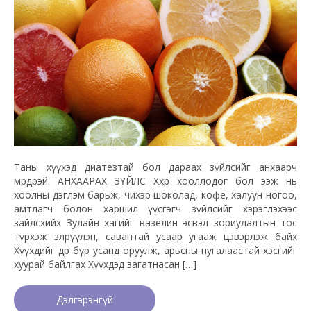
Таны хүүхэд диатезтай бол дараах зүйлсийг анхаарч
мөрдөөрэй. АНХААРАХ ЗҮЙЛС Хөхөөр хооллодог бол ээж нь
хоолны дэглэм барьж, чихэр шоколад, кофе, халуун ногоо,
амтлагч болон харшил үүсгэгч зүйлсийг хэрэглэхээс
зайлсхийх Зулайн хагийг вазелин эсвэл зориулалтын тос
түрхэж зөөлрүүлэн, савантай усаар угааж цэвэрлэж байх
Хүүхдийг өдөр бүр усанд оруулж, арьсны нугалаастай хэсгийг
хуурай байлгах Хүүхдэд загатнасан […]
Дэлгэрэнгүй