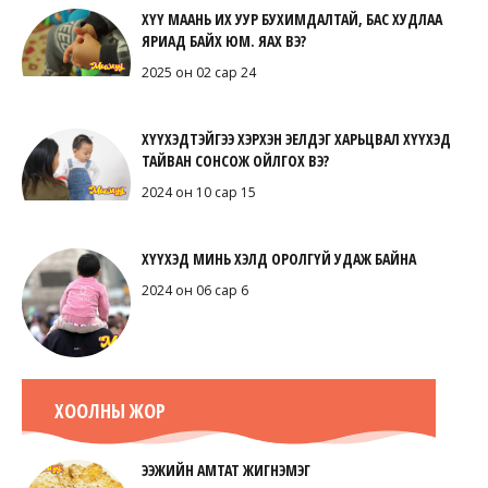
ХҮҮ МААНЬ ИХ УУР БУХИМДАЛТАЙ, БАС ХУДЛАА
ЯРИАД БАЙХ ЮМ. ЯАХ ВЭ?
2025 он 02 сар 24
ХҮҮХЭДТЭЙГЭЭ ХЭРХЭН ЭЕЛДЭГ ХАРЬЦВАЛ ХҮҮХЭД
ТАЙВАН СОНСОЖ ОЙЛГОХ ВЭ?
2024 он 10 сар 15
ХҮҮХЭД МИНЬ ХЭЛД ОРОЛГҮЙ УДАЖ БАЙНА
2024 он 06 сар 6
ХООЛНЫ ЖОР
ЭЭЖИЙН АМТАТ ЖИГНЭМЭГ