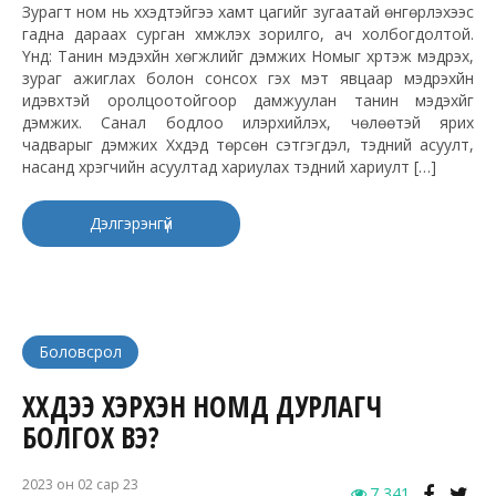
Зурагт ном нь хүүхэдтэйгээ хамт цагийг зугаатай өнгөрүүлэхээс
гадна дараах сурган хүмүүжүүлэх зорилго, ач холбогдолтой.
Үүнд: Танин мэдэхүйн хөгжлийг дэмжих Номыг хүртэж мэдрэх,
зураг ажиглах болон сонсох гэх мэт явцаар мэдрэхүйн
идэвхтэй оролцоотойгоор дамжуулан танин мэдэхүйг
дэмжих. Санал бодлоо илэрхийлэх, чөлөөтэй ярих
чадварыг дэмжих Хүүхдэд төрсөн сэтгэгдэл, тэдний асуулт,
насанд хүрэгчийн асуултад хариулах тэдний хариулт […]
Дэлгэрэнгүй
Боловсрол
ХҮҮХДЭЭ ХЭРХЭН НОМД ДУРЛАГЧ
БОЛГОХ ВЭ?
2023 он 02 сар 23
7,341