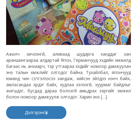
Ажилч хичээнгүй, аливаад шударга ханддаг зан
араншингаараа алдартай Япон, Германчууд хүүхдийн хүмүүжилд
багаас нь анхаарч, тэр утгаараа хүүхдийг номоор дамжуулан
энэ талын хүмүүжлийг олгодог байна. Тухайлбал, япончууд
юманд чин сэтгэлээсээ хандаж, хийсэн зүйлдээ үнэнч байх,
амласандаа хүрдэг байх, худлаа хэлэхгүй, хуурмаг байдлыг
жигшдэг, бусдад дараа болохгүй амьдрах зэргийг хүмүүжил
болон номоор дамжуулж олгодог. Харин энэ […]
Дэлгэрэнгүй