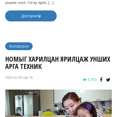
уншиж эхэл. Үлгэр ярих, […]
Дэлгэрэнгүй
Боловсрол
НОМЫГ ХАРИЛЦАН ЯРИЛЦАЖ УНШИХ
АРГА ТЕХНИК
2020 он 09 сар 18
3,753