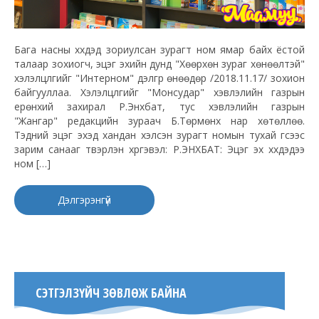
Бага насны хүүхдэд зориулсан зурагт ном ямар байх ёстой
талаар зохиогч, эцэг эхийн дунд "Хөөрхөн зураг хөнөөлтэй"
хэлэлцүүлгийг "Интерном" дэлгүүр өнөөдөр /2018.11.17/ зохион
байгууллаа. Хэлэлцүүлгийг "Монсудар" хэвлэлийн газрын
ерөнхий захирал Р.Энхбат, тус хэвлэлийн газрын
"Жангар" редакцийн зураач Б.Төрмөнх нар хөтөллөө.
Тэдний эцэг эхэд хандан хэлсэн зурагт номын тухай үгсээс
зарим санааг түүвэрлэн хүргэвэл: Р.ЭНХБАТ: Эцэг эх хүүхдэдээ
ном […]
Дэлгэрэнгүй
СЭТГЭЛЗҮЙЧ ЗӨВЛӨЖ БАЙНА