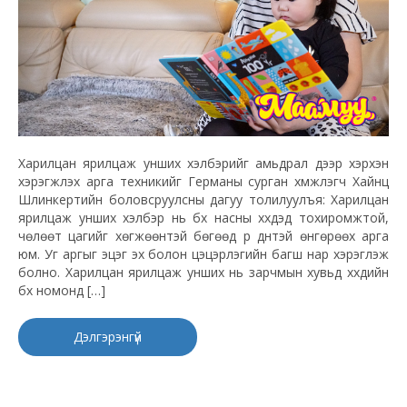
Харилцан ярилцаж унших хэлбэрийг амьдрал дээр хэрхэн
хэрэгжүүлэх арга техникийг Германы сурган хүмүүжүүлэгч Хайнц
Шлинкертийн боловсруулсны дагуу толилуулъя: Харилцан
ярилцаж унших хэлбэр нь бүх насны хүүхдэд тохиромжтой,
чөлөөт цагийг хөгжөөнтэй бөгөөд үр дүнтэй өнгөрөөх арга
юм. Уг аргыг эцэг эх болон цэцэрлэгийн багш нар хэрэглэж
болно. Харилцан ярилцаж унших нь зарчмын хувьд хүүхдийн
бүх номонд […]
Дэлгэрэнгүй