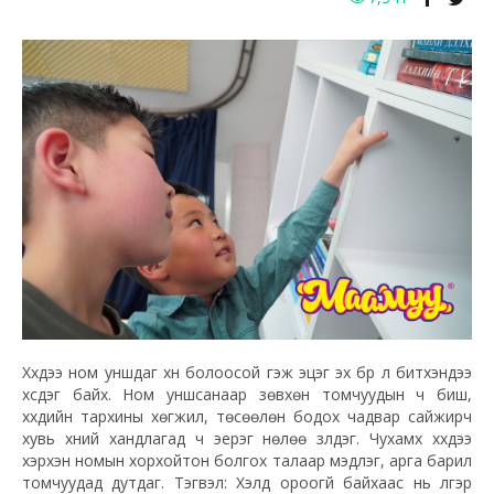
Хүүхдээ ном уншдаг хүн болоосой гэж эцэг эх бүр л битүүхэндээ
хүсдэг байх. Ном уншсанаар зөвхөн томчуудын ч биш,
хүүхдийн тархины хөгжил, төсөөлөн бодох чадвар сайжирч
хувь хүний хандлагад ч эерэг нөлөө үзүүлдэг. Чухамхүү хүүхдээ
хэрхэн номын хорхойтон болгох талаар мэдлэг, арга барил
томчуудад дутдаг. Тэгвэл: Хэлд ороогүй байхаас нь үлгэр