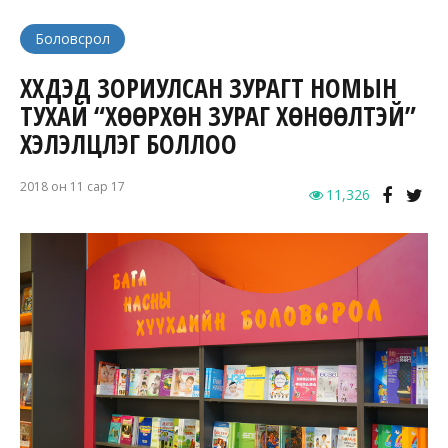
Боловсрол
ХҮҮХДЭД ЗОРИУЛСАН ЗУРАГТ НОМЫН
ТУХАЙ “ХӨӨРХӨН ЗУРАГ ХӨНӨӨЛТЭЙ”
ХЭЛЭЛЦҮҮЛЭГ БОЛЛОО
2018 он 11 сар 17
11,326