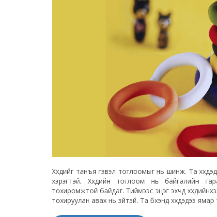
Хүүхдийг танъя гэвэл тоглоомыг нь шинж. Та хүүх
хэрэгтэй. Хүүхдийн тоглоом нь байгалийн га
тохиромжтой байдаг. Тиймээс эцэг эхчүүд хүүхдийн
тохируулан авах нь зүйтэй. Та бүхэнд хүүхдэдээ ям