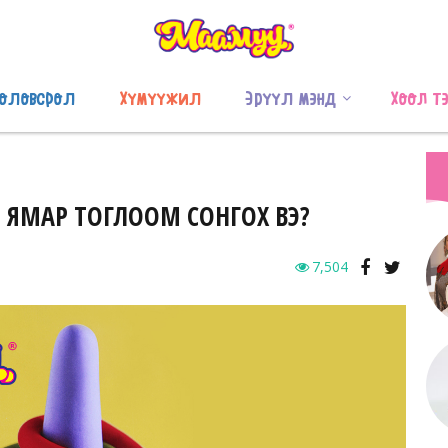
оловсрол
Хүмүүжил
Эрүүл мэнд
Хоол т
Н ЯМАР ТОГЛООМ СОНГОХ ВЭ?
7,504