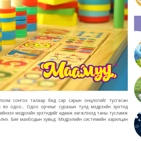
глоом сонгох талаар бид сар сарын онцлогийг тусгасан
вэ одоо... Одоо орчныг сурахын тулд мэдрэхүйн эрхтнүүд
йнхээ мэдрэхүйн эрхтнүүдийг өдөөж хөгжүүлэхэд таны тусламж
лнэ. Бие махбодын хувьд: Мэдрэлийн системийн харилцан