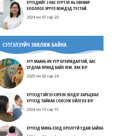
ХҮҮХДИЙГ 2 НАС ХҮРТЭЛ НЬ ХӨХӨӨР
ХООЛЛОХ ЭРҮҮЛ МЭНДЭД ТУСТАЙ
2024 он 07 сар 20
СЭТГЭЛЗҮЙЧ ЗӨВЛӨЖ БАЙНА
ХҮҮ МААНЬ ИХ УУР БУХИМДАЛТАЙ, БАС
ХУДЛАА ЯРИАД БАЙХ ЮМ. ЯАХ ВЭ?
2025 он 02 сар 24
ХҮҮХЭДТЭЙГЭЭ ХЭРХЭН ЭЕЛДЭГ ХАРЬЦВАЛ
ХҮҮХЭД ТАЙВАН СОНСОЖ ОЙЛГОХ ВЭ?
2024 он 10 сар 15
ХҮҮХЭД МИНЬ ХЭЛД ОРОЛГҮЙ УДАЖ БАЙНА