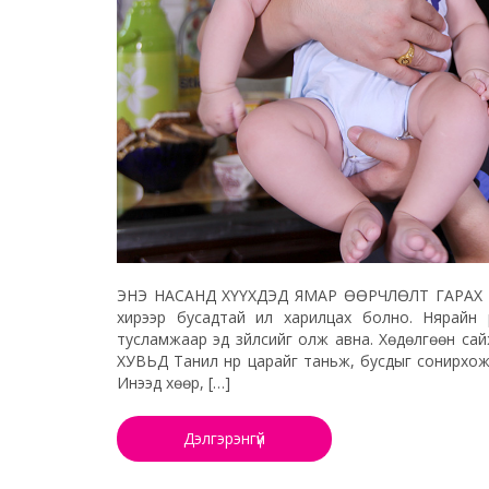
ЭНЭ НАСАНД ХҮҮХДЭД ЯМАР ӨӨРЧЛӨЛТ ГАРАХ ВЭ?
хирээр бусадтай илүү харилцах болно. Нярай
тусламжаар эд зүйлсийг олж авна. Хөдөлгөөн с
ХУВЬД Танил нүүр царайг таньж, бусдыг сони
Инээд хөөр, […]
Дэлгэрэнгүй