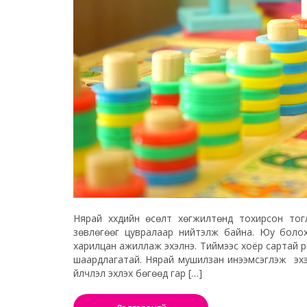
Нярай хүүхдийн өсөлт хөгжилтөнд тохирсон то
зөвлөгөөг цувралаар нийтэлж байна. Юу болох 
харилцан ажиллаж эхэлнэ. Тиймээс хоёр сартай үри
шаардлагатай. Нярай мушилзан инээмсэглэж эхэ
үйлчлэл эхлэх бөгөөд гар […]