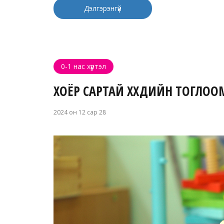
Дэлгэрэнгүй
0-1 нас хүртэл
ХОЁР САРТАЙ ХҮҮХДИЙН ТОГЛОО
2024 он 12 сар 28