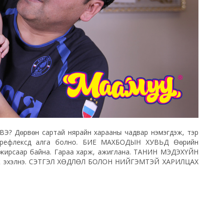
 Дөрвөн сартай нярайн харааны чадвар нэмэгдэж, тэр
н рефлексүүд алга болно. БИЕ МАХБОДЫН ХУВЬД Өөрийн
айжирсаар байна. Гараа харж, ажиглана. ТАНИН МЭДЭХҮЙН
рхож эхэлнэ. СЭТГЭЛ ХӨДЛӨЛ БОЛОН НИЙГЭМТЭЙ ХАРИЛЦАХ