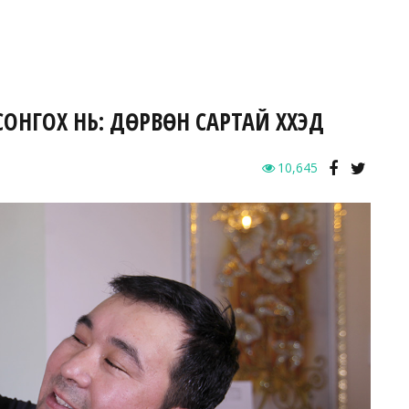
ОНГОХ НЬ: ДӨРВӨН САРТАЙ ХҮҮХЭД
10,645