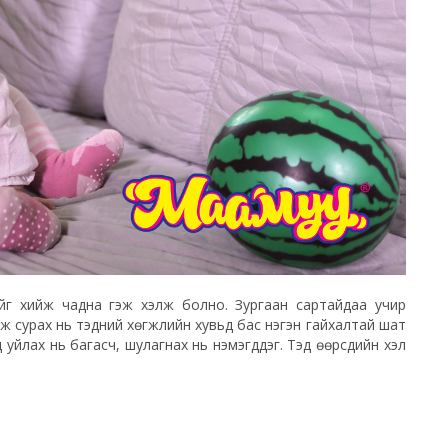
ийг хийж чадна гэж хэлж болно. Зургаан сартайдаа учир
уж сурах нь тэдний хөгжлийн хувьд бас нэгэн гайхалтай шат
 уйлах нь багасч, шулагнах нь нэмэгддэг. Тэд өөрсдийн хэл