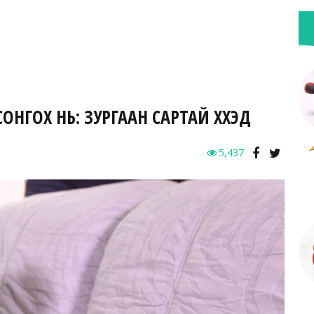
НГОХ НЬ: ЗУРГААН САРТАЙ ХҮҮХЭД
5,437