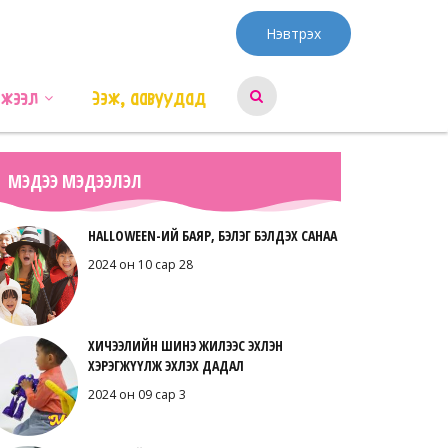
Нэвтрэх
эжээл
Ээж, аавуудад
МЭДЭЭ МЭДЭЭЛЭЛ
HALLOWEEN-ИЙ БАЯР, БЭЛЭГ БЭЛДЭХ САНАА
2024 он 10 сар 28
ХИЧЭЭЛИЙН ШИНЭ ЖИЛЭЭС ЭХЛЭН
ХЭРЭГЖҮҮЛЖ ЭХЛЭХ ДАДАЛ
2024 он 09 сар 3