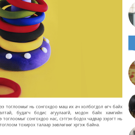
дэдээ тоглоомыг нь сонгохдоо маш их ач холбогдол өгч байх
ралтай, будагч бодис агуулаагүй, модон байх хамгийн
хээ тоглоомыг сонгохдоо нас, сэтгэн бодох чадвар зэрэгт нь
ар тоглоом тохирох талаар зөвлөгөөг хүргэж байна.