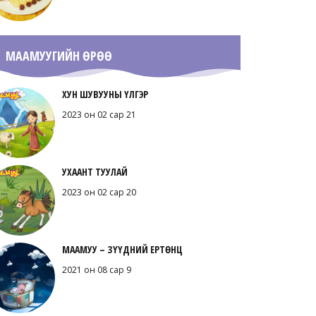
МААМУУГИЙН ӨРӨӨ
ХУН ШУВУУНЫ ҮЛГЭР
2023 он 02 сар 21
УХААНТ ТУУЛАЙ
2023 он 02 сар 20
МААМУУ – ЗҮҮДНИЙ ЕРТӨНЦ
2021 он 08 сар 9