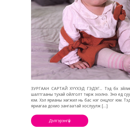
ЗУРГААН САРТАЙ ХҮҮХЭД ГЭДЭГ... Тэд бүх зүйл
шалтгааны тухай ойлголт төрж эхэлнэ. Энэ үед су
юм. Хэл ярианы хөгжил нь бас нэг онцлог юм. Тэд
яриагаа дохио зангаатай хослуулж […]
Дэлгэрэнгүй