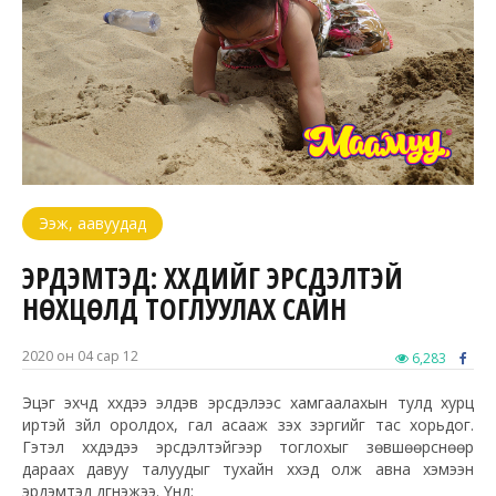
Ээж, аавуудад
ЭРДЭМТЭД: ХҮҮХДИЙГ ЭРСДЭЛТЭЙ
НӨХЦӨЛД ТОГЛУУЛАХ САЙН
2020 он 04 сар 12
6,283
Эцэг эхчүүд хүүхдээ элдэв эрсдэлээс хамгаалахын тулд хурц
иртэй зүйл оролдох, гал асааж үзэх зэргийг тас хорьдог.
Гэтэл хүүхдэдээ эрсдэлтэйгээр тоглохыг зөвшөөрснөөр
дараах давуу талуудыг тухайн хүүхэд олж авна хэмээн
эрдэмтэд дүгнэжээ. Үүнд: