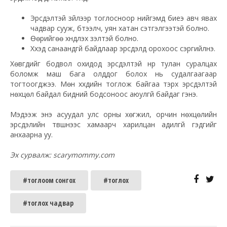
Эрсдэлтэй зүйлээр тоглосноор нийгэмд биеэ авч явах
чадвар сууж, бүтээлч, уян хатан сэтгэлгээтэй болно.
Өөрийгөө хүндлэх үзэлтэй болно.
Хүүхэд санаандгүй байдлаар эрсдэлд орохоос сэргийлнэ.
Хөвгүүдийг бодвол охидод эрсдэлтэй нүүр тулан суралцах
боломж маш бага олддог болох нь судалгаагаар
тогтоогджээ. Мөн хүүхдийн тоглож байгаа тэрхүү эрсдэлтэй
нөхцөл байдал бидний бодсоноос аюулгүй байдаг гэнэ.
Мэдээж энэ асуудал улс орны хөгжил, орчин нөхцөлийн
эрсдэлийн
түвшнээс
хамаарч харилцан адилгүй гэдгийг
анхаарна уу.
Эх сурвалж: scarymommy.com
#тоглоом сонгох
#тоглох
#тоглох чадвар