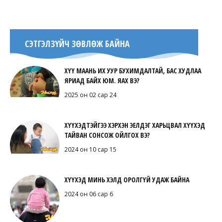
СЭТГЭЛЗҮЙЧ ЗӨВЛӨЖ БАЙНА
ХҮҮ МААНЬ ИХ УУР БУХИМДАЛТАЙ, БАС ХУДЛАА
ЯРИАД БАЙХ ЮМ. ЯАХ ВЭ?
2025 он 02 сар 24
ХҮҮХЭДТЭЙГЭЭ ХЭРХЭН ЭЕЛДЭГ ХАРЬЦВАЛ ХҮҮХЭД
ТАЙВАН СОНСОЖ ОЙЛГОХ ВЭ?
2024 он 10 сар 15
ХҮҮХЭД МИНЬ ХЭЛД ОРОЛГҮЙ УДАЖ БАЙНА
2024 он 06 сар 6