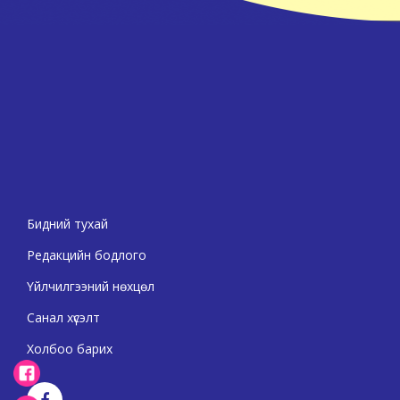
Бидний тухай
Редакцийн бодлого
Үйлчилгээний нөхцөл
Санал хүсэлт
Холбоо барих