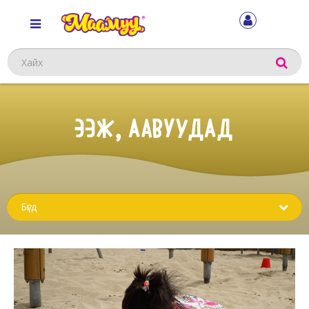
Хайх
ЭЭЖ, ААВУУДАД
Sub
menu