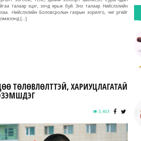
аа талаар эцэг, эхчүүд ярьж буй. Энэ талаар Нийслэлийн
аа. -Нийслэлийн Боловсролын газрын зорилго, чиг үүргийг
хэмжээнд […]
СДӨӨ ТӨЛӨВЛӨЛТТЭЙ, ХАРИУЦЛАГАТАЙ
Г ЭЗЭМШДЭГ
3,403