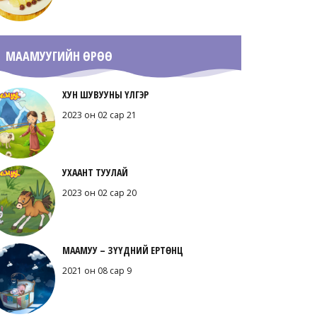
МААМУУГИЙН ӨРӨӨ
ХУН ШУВУУНЫ ҮЛГЭР
2023 он 02 сар 21
УХААНТ ТУУЛАЙ
2023 он 02 сар 20
МААМУУ – ЗҮҮДНИЙ ЕРТӨНЦ
2021 он 08 сар 9