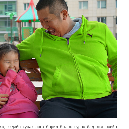
мж, хүүхдийн сурах арга барил болон сурах үйлд эцэг эхийн