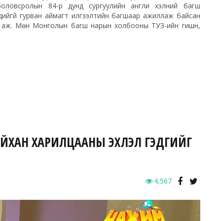
оловсролын 84-р дунд сургуулийн англи хэлний багш
дийгүй гурван аймагт илгээлтийн багшаар ажиллаж байсан
 аж. Мөн Монголын багш нарын холбооны ТУЗ-ийн гишүүн,
САЙХАН ХАРИЛЦААНЫ ЭХЛЭЛ ГЭДГИЙГ
4,567