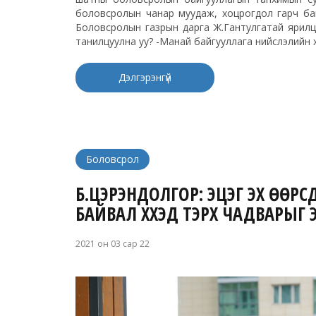
боловсролын чанар муудаж, хоцрогдол гарч байг
Боловсролын газрын дарга Ж.Гантулгатай ярилцл
танилцуулна уу? -Манай байгууллага нийслэлийн 
Дэлгэрэнгүй
Боловсрол
Б.ЦЭРЭНДОЛГОР: ЭЦЭГ ЭХ ӨӨР
БАЙВАЛ ХҮҮХЭД ТЭРХҮҮ ЧАДВАРЫ
2021 он 03 сар 22