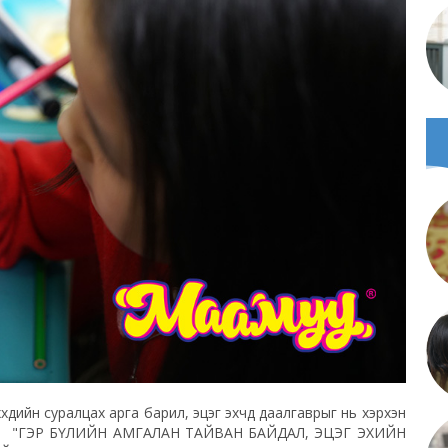
үхдийн суралцах арга барил, эцэг эхчүүд даалгаврыг нь хэрхэн
лаа. "ГЭР БҮЛИЙН АМГАЛАН ТАЙВАН БАЙДАЛ, ЭЦЭГ ЭХИЙН