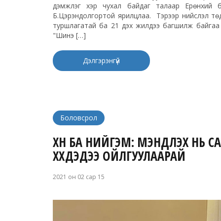
дэмжлэг хэр чухал байдаг талаар Ерөнхий б
Б.Цэрэндолгортой ярилцлаа. Тэрээр нийслэл тө
туршлагатай ба 21 дэх жилдээ багшилж байгаа
"Шинэ […]
Дэлгэрэнгүй
Боловсрол
ХҮН БА НИЙГЭМ: МЭНДЛЭХ НЬ 
ХҮҮХДЭДЭЭ ОЙЛГУУЛААРАЙ
2021 он 02 сар 15