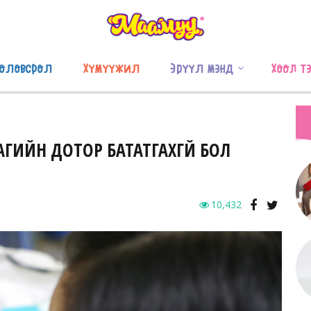
оловсрол
Хүмүүжил
Эрүүл мэнд
Хоол т
ЦАГИЙН ДОТОР БАТАТГАХГҮЙ БОЛ
10,432