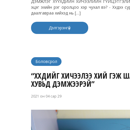
ДЭМЖЛЭГ ХҮҮХДИЙН ХИЧЭЭЛИЙН ГҮЙЦЭТГЭЛИЙГ 2
эцэг эхийн үүрэг оролцоо хэр чухал вэ? - Хүүхдээ 
даалгавраа хийхэд нь […]
Дэлгэрэнгүй
Боловсрол
“ХҮҮХДИЙГ ХИЧЭЭЛЭЭ ХИЙ ГЭЖ Ш
ХУВЬД ДЭМЖЭЭРЭЙ”
2021 он 04 сар 29