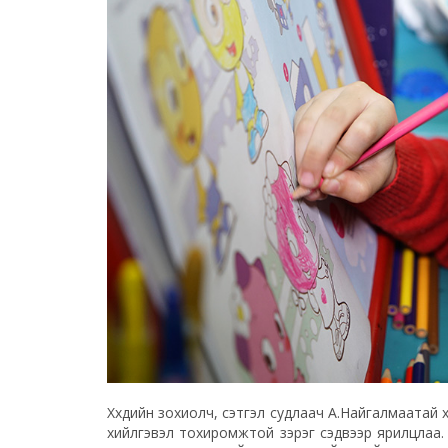
Хүүхдийн зохиолч, сэтгэл судлаач А.Найгалмаатай хү
хийлгэвэл тохиромжтой зэрэг сэдвээр ярилц