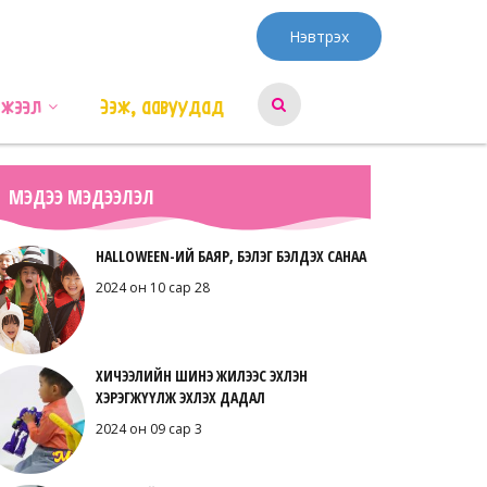
Нэвтрэх
эжээл
Ээж, аавуудад
МЭДЭЭ МЭДЭЭЛЭЛ
HALLOWEEN-ИЙ БАЯР, БЭЛЭГ БЭЛДЭХ САНАА
2024 он 10 сар 28
ХИЧЭЭЛИЙН ШИНЭ ЖИЛЭЭС ЭХЛЭН
ХЭРЭГЖҮҮЛЖ ЭХЛЭХ ДАДАЛ
2024 он 09 сар 3