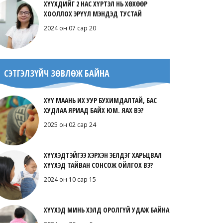
ХҮҮХДИЙГ 2 НАС ХҮРТЭЛ НЬ ХӨХӨӨР
ХООЛЛОХ ЭРҮҮЛ МЭНДЭД ТУСТАЙ
2024 он 07 сар 20
СЭТГЭЛЗҮЙЧ ЗӨВЛӨЖ БАЙНА
ХҮҮ МААНЬ ИХ УУР БУХИМДАЛТАЙ, БАС
ХУДЛАА ЯРИАД БАЙХ ЮМ. ЯАХ ВЭ?
2025 он 02 сар 24
ХҮҮХЭДТЭЙГЭЭ ХЭРХЭН ЭЕЛДЭГ ХАРЬЦВАЛ
ХҮҮХЭД ТАЙВАН СОНСОЖ ОЙЛГОХ ВЭ?
2024 он 10 сар 15
ХҮҮХЭД МИНЬ ХЭЛД ОРОЛГҮЙ УДАЖ БАЙНА