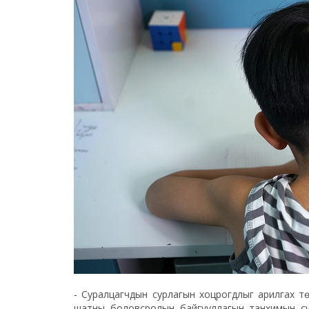
- Суралцагчдын сурлагын хоцрогдлыг арилгах т
шатны боловсролын байгууллагын танхимын су