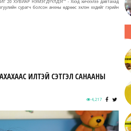
0 ХУВИАР НЭМЭГДҮҮЛДЭГ" - Хүүхэд хичээлээ давтахад
сургуулийн сурагч болсон анхны өдрөөс эхлэн хүүхдийг гэрийн
АХАХААС ИЛҮҮТЭЙ СЭТГЭЛ САНААНЫ
4,217