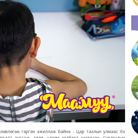
өлөвлөгөө гарган ажиллаж байна - Цар тахлын улмаас бүх
ргалт зогсож, теле, цахим хэлбэрт шилжсэн. Сурагчдын