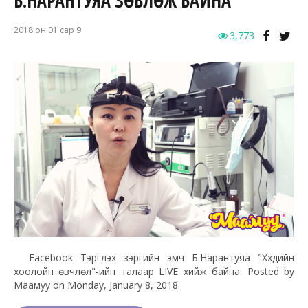
Б.НАРАНТУЯА ЗӨВЛӨЖ БАЙНА
2018 он 01 сар 9
3,773
Facebook Тэргүүлэх зэргийн эмч Б.Нарантуяа "Хүүхдийн
хоолойн өвчлөл"-ийн талаар LIVE хийж байна. Posted by
Маамуу on Monday, January 8, 2018