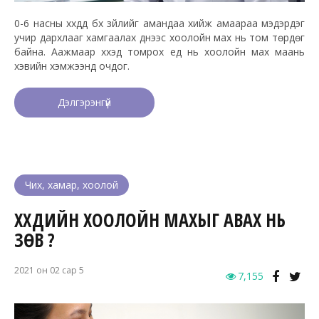
0-6 насны хүүхдүүд бүх зүйлийг амандаа хийж амаараа мэдэрдэг
учир дархлааг хамгаалах үүднээс хоолойн мах нь том төрдөг
байна. Аажмаар хүүхэд томрох үед нь хоолойн мах маань
хэвийн хэмжээнд очдог.
Дэлгэрэнгүй
Чих, хамар, хоолой
ХҮҮХДИЙН ХООЛОЙН МАХЫГ АВАХ НЬ
ЗӨВ ҮҮ?
2021 он 02 сар 5
7,155