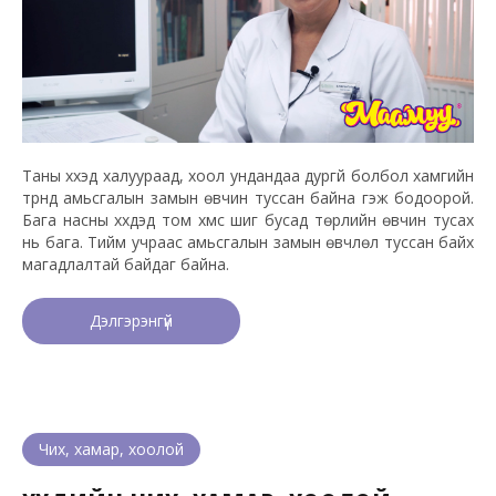
Таны хүүхэд халуураад, хоол ундандаа дургүй болбол хамгийн
түрүүнд амьсгалын замын өвчин туссан байна гэж бодоорой.
Бага насны хүүхдэд том хүмүүс шиг бусад төрлийн өвчин тусах
нь бага. Тийм учраас амьсгалын замын өвчлөл туссан байх
магадлалтай байдаг байна.
Дэлгэрэнгүй
Чих, хамар, хоолой