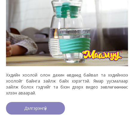
Хүүхдийн хоолой олон дахин өвдөөд байвал та хүүхдийнхээ
хоолойг байнга зайлж байх хэрэгтэй. Ямар уусмалаар
зайлж болох гэдгийг та бүхэн дээрх видео зөвлөгөөнөөс
хүлээн аваарай.
Дэлгэрэнгүй