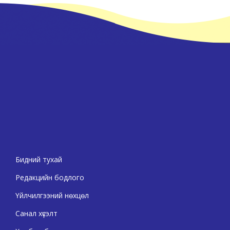
Бидний тухай
Редакцийн бодлого
Үйлчилгээний нөхцөл
Санал хүсэлт