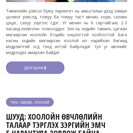
Төвөнхийн үрэвсэл буюу ларингит нь амьсгалын дээд замын
цочмог үрэвслүүд, томуу ба томуу төст өвчин, кори, салхин
цэцэг, сахуу зэргээс үүсдэг. Уг өвчин нь 6 сартайгаас 2-3
насанд ихэвчлэн тохиолддог. Энэ нь хүүхдийн төвөнх, цагаан
мөгөөрсөн хоолойн бүтцийн онцлогтой холбоотой. Бага
насны хүүхдийн мөгөөрсөн хоолой илүү нарийхан бөгөөд
мэдрэмтгий эсүүд тэнд илүүтэй байрладаг тул уг өвчнийг
мэдрэхдээ амархан байдаг.
Дэлгэрэнгүй
Чих, хамар, хоолой
ШУУД: ХООЛОЙН ӨВЧЛӨЛИЙН
ТАЛААР ТЭРГҮҮЛЭХ ЗЭРГИЙН ЭМЧ