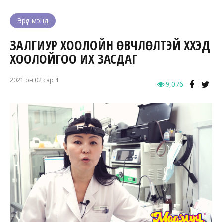
Эрүүл мэнд
ЗАЛГИУР ХООЛОЙН ӨВЧЛӨЛТЭЙ ХҮҮХЭД
ХООЛОЙГОО ИХ ЗАСДАГ
2021 он 02 сар 4
9,076