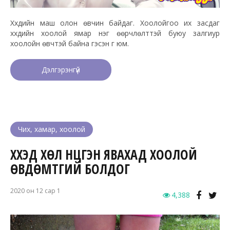
Хүүхдийн маш олон өвчин байдаг. Хоолойгоо их засдаг
хүүхдийн хоолой ямар нэг өөрчлөлттэй буюу залгиур
хоолойн өвчтэй байна гэсэн үг юм.
Дэлгэрэнгүй
Чих, хамар, хоолой
ХҮҮХЭД ХӨЛ НҮЦГЭН ЯВАХАД ХООЛОЙ
ӨВДӨМТГИЙ БОЛДОГ
2020 он 12 сар 1
4,388