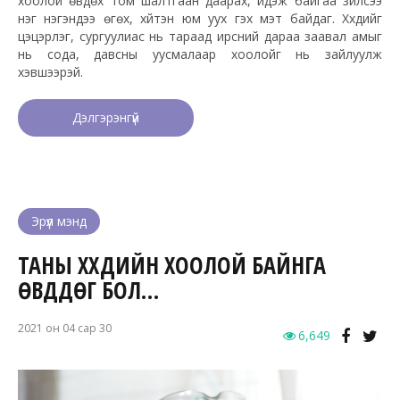
хоолой өвдөх том шалтгаан даарах, идэж байгаа зүйлсээ
нэг нэгэндээ өгөх, хүйтэн юм уух гэх мэт байдаг. Хүүхдийг
цэцэрлэг, сургуулиас нь тараад ирсний дараа заавал амыг
нь сода, давсны уусмалаар хоолойг нь зайлуулж
хэвшээрэй.
Дэлгэрэнгүй
Эрүүл мэнд
ТАНЫ ХҮҮХДИЙН ХООЛОЙ БАЙНГА
ӨВДДӨГ БОЛ…
2021 он 04 сар 30
6,649