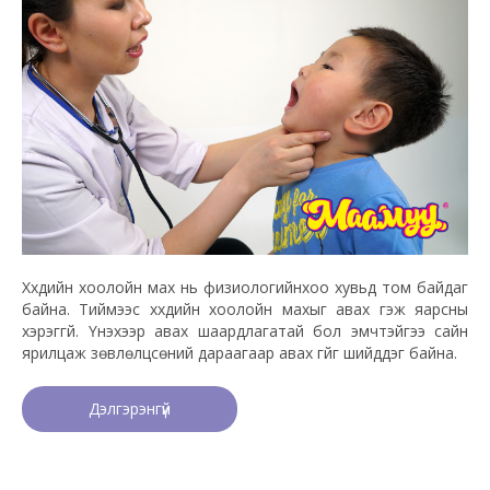
Хүүхдийн хоолойн мах нь физиологийнхоо хувьд том байдаг
байна. Тиймээс хүүхдийн хоолойн махыг авах гэж яарсны
хэрэггүй. Үнэхээр авах шаардлагатай бол эмчтэйгээ сайн
ярилцаж зөвлөлцсөний дараагаар авах үгүйг шийддэг байна.
Дэлгэрэнгүй