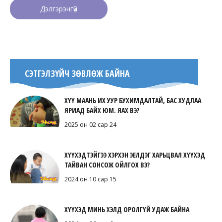
Дэлгэрэнгүй
СЭТГЭЛЗҮЙЧ ЗӨВЛӨЖ БАЙНА
ХҮҮ МААНЬ ИХ УУР БУХИМДАЛТАЙ, БАС ХУДЛАА
ЯРИАД БАЙХ ЮМ. ЯАХ ВЭ?
2025 он 02 сар 24
ХҮҮХЭДТЭЙГЭЭ ХЭРХЭН ЭЕЛДЭГ ХАРЬЦВАЛ ХҮҮХЭД
ТАЙВАН СОНСОЖ ОЙЛГОХ ВЭ?
2024 он 10 сар 15
ХҮҮХЭД МИНЬ ХЭЛД ОРОЛГҮЙ УДАЖ БАЙНА