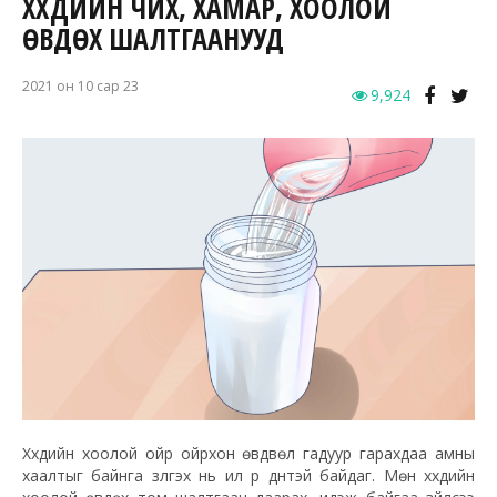
ХҮҮХДИЙН ЧИХ, ХАМАР, ХООЛОЙ
ӨВДӨХ ШАЛТГААНУУД
2021 он 10 сар 23
9,924
Хүүхдийн хоолой ойр ойрхон өвдвөл гадуур гарахдаа амны
хаалтыг байнга зүүлгэх нь илүү үр дүнтэй байдаг. Мөн хүүхдийн