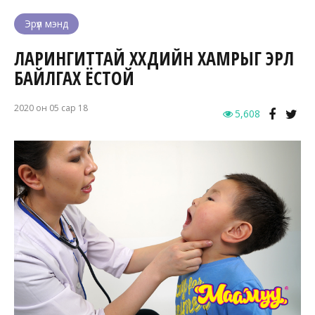
Эрүүл мэнд
ЛАРИНГИТТАЙ ХҮҮХДИЙН ХАМРЫГ ЭРҮҮЛ
БАЙЛГАХ ЁСТОЙ
2020 он 05 сар 18
5,608