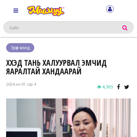
Хайх
Эрүүл мэнд
ХҮҮХЭД ТАНЬ ХАЛУУРВАЛ ЭМЧИД
ЯАРАЛТАЙ ХАНДААРАЙ
2024 он 01 сар 4
4,365