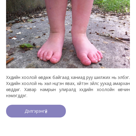
Хүүхдийн хоолой өвдөж байгаад ханиад руу шилжих нь элбэг.
Хүүхдийн хоолой нь хөл нүцгэн явах, хүйтэн зүйлс уухад амархан
өвддөг. Хавар намрын улиралд хүүхдийн хоолойн өвчин
нэмэгддэг.
Дэлгэрэнгүй