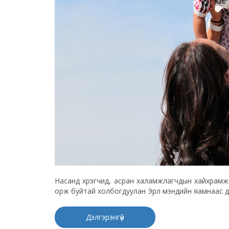
Насанд хүрэгчид, асран халамжлагчдын хайхрамжгүй
орж буйтай холбогдуулан Эрүүл мэндийн яамнаас д
Дэлгэрэнгүй