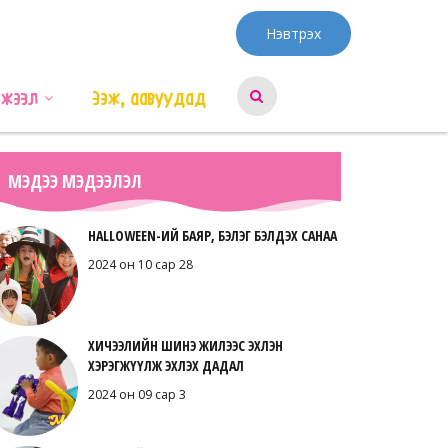
Нэвтрэх
эжээл
Ээж, аавуудад
МЭДЭЭ МЭДЭЭЛЭЛ
HALLOWEEN-ИЙ БАЯР, БЭЛЭГ БЭЛДЭХ САНАА
2024 он 10 сар 28
ХИЧЭЭЛИЙН ШИНЭ ЖИЛЭЭС ЭХЛЭН
ХЭРЭГЖҮҮЛЖ ЭХЛЭХ ДАДАЛ
2024 он 09 сар 3