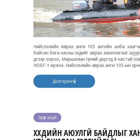
Нийслэлийн Аврах анги 105 ангийн алба хаагчи
байсан бага насны хүүхдийг аврах ажиллагааг шуур
дүгээр хороо, Маршалын гүрний дэргэд 8 настай хүү
НОБГ-т иржээ. Нийслэлийн аврах анги 105-ын эрэн 
Дэлгэрэнгүй
Эрүүл ахуй
ХҮҮХДИЙН АЮУЛГҮЙ БАЙДЛЫГ ХА