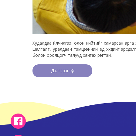
Худалдаа үйлчилгээ, олон нийтийг хамарсан арга 
шалгалт, уралдаан тэмцээнний үед хүүхдийг эрсдэ
болон оролцогч талууд хангах үүрэгтэй.
Дэлгэрэнгүй