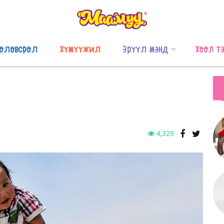
оловсрол
Хүмүүжил
Эрүүл мэнд
Хоол т
4,329