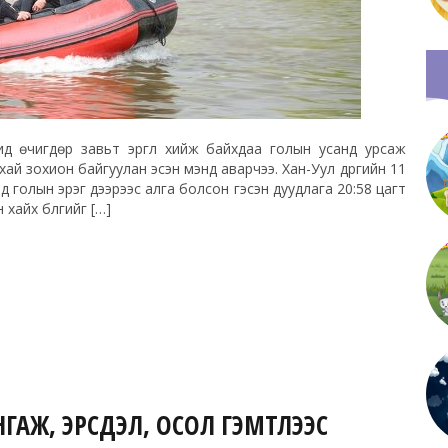
д өчигдөр завьт эргүүл хийж байхдаа голын усанд урсаж
хай зохион байгуулан эсэн мэнд аварчээ. Хан-Уул дүүргийн 11
хэд голын эрэг дээрээс алга болсон гэсэн дуудлага 20:58 цагт
хайх бүлгийг […]
НГАЖ, ЭРСДЭЛ, ОСОЛ ГЭМТЛЭЭС