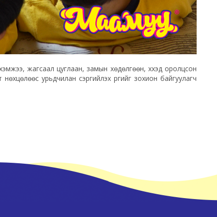
хэмжээ, жагсаал цуглаан, замын хөдөлгөөн, хүүхэд оролцсон
лт нөхцөлөөс урьдчилан сэргийлэх үүргийг зохион байгуулагч