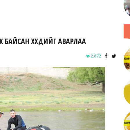
Ж БАЙСАН ХҮҮХДИЙГ АВАРЛАА
2,672