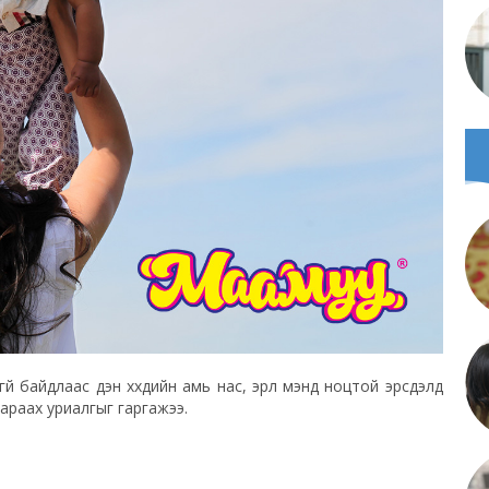
 байдлаас үүдэн хүүхдийн амь нас, эрүүл мэнд ноцтой эрсдэлд
араах уриалгыг гаргажээ.