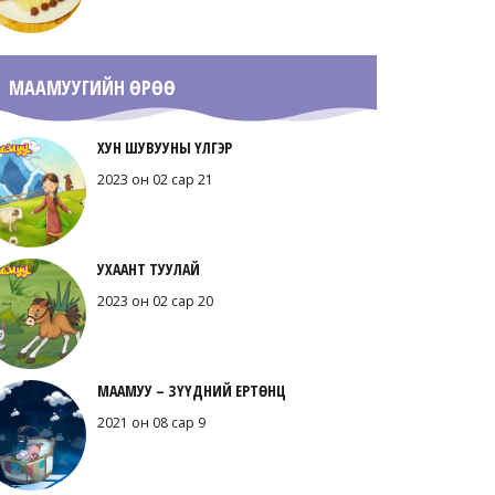
МААМУУГИЙН ӨРӨӨ
ХУН ШУВУУНЫ ҮЛГЭР
2023 он 02 сар 21
УХААНТ ТУУЛАЙ
2023 он 02 сар 20
МААМУУ – ЗҮҮДНИЙ ЕРТӨНЦ
2021 он 08 сар 9