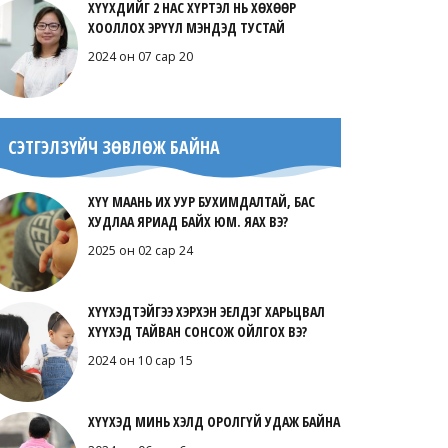
ХҮҮХДИЙГ 2 НАС ХҮРТЭЛ НЬ ХӨХӨӨР
ХООЛЛОХ ЭРҮҮЛ МЭНДЭД ТУСТАЙ
2024 он 07 сар 20
СЭТГЭЛЗҮЙЧ ЗӨВЛӨЖ БАЙНА
ХҮҮ МААНЬ ИХ УУР БУХИМДАЛТАЙ, БАС
ХУДЛАА ЯРИАД БАЙХ ЮМ. ЯАХ ВЭ?
2025 он 02 сар 24
ХҮҮХЭДТЭЙГЭЭ ХЭРХЭН ЭЕЛДЭГ ХАРЬЦВАЛ
ХҮҮХЭД ТАЙВАН СОНСОЖ ОЙЛГОХ ВЭ?
2024 он 10 сар 15
ХҮҮХЭД МИНЬ ХЭЛД ОРОЛГҮЙ УДАЖ БАЙНА