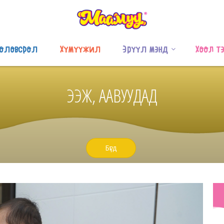
оловсрол
Хүмүүжил
Эрүүл мэнд
Хоол т
ЭЭЖ, ААВУУДАД
Бүгд