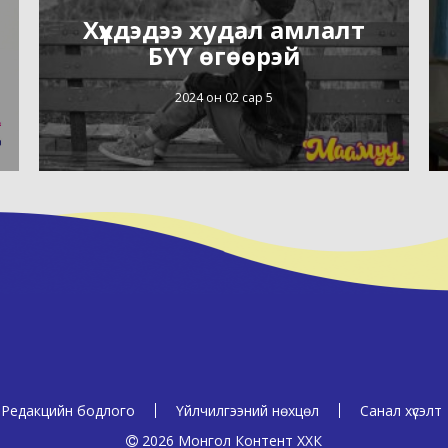
Хүүхдэдээ худал амлалт
БҮҮ өгөөрэй
2024 он 02 сар 5
Редакцийн бодлого
Үйлчилгээний нөхцөл
Санал хүсэлт
2026 Монгол Контент ХХК