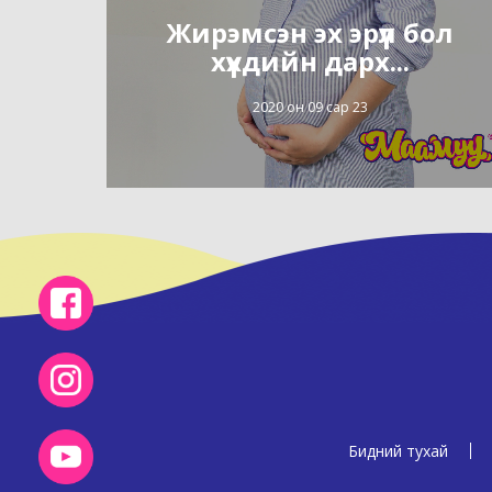
Жирэмсэн эх эрүүл бол
хүүхдийн дарх...
2020 он 09 сар 23
Бидний тухай