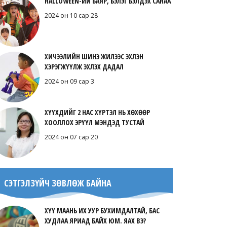
HALLOWEEN-ИЙ БАЯР, БЭЛЭГ БЭЛДЭХ САНАА
2024 он 10 сар 28
ХИЧЭЭЛИЙН ШИНЭ ЖИЛЭЭС ЭХЛЭН
ХЭРЭГЖҮҮЛЖ ЭХЛЭХ ДАДАЛ
2024 он 09 сар 3
ХҮҮХДИЙГ 2 НАС ХҮРТЭЛ НЬ ХӨХӨӨР
ХООЛЛОХ ЭРҮҮЛ МЭНДЭД ТУСТАЙ
2024 он 07 сар 20
СЭТГЭЛЗҮЙЧ ЗӨВЛӨЖ БАЙНА
ХҮҮ МААНЬ ИХ УУР БУХИМДАЛТАЙ, БАС
ХУДЛАА ЯРИАД БАЙХ ЮМ. ЯАХ ВЭ?