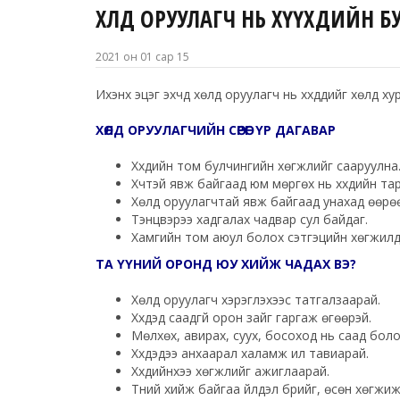
ХӨЛД ОРУУЛАГЧ НЬ ХҮҮХДИЙН 
2021 он 01 сар 15
Ихэнх эцэг эхчүүд хөлд оруулагч нь хүүхдүүдийг хөлд 
ХӨЛД ОРУУЛАГЧИЙН СӨРӨГ ҮР ДАГАВАР
Хүүхдийн том булчингийн хөгжлийг сааруулна
Хүчтэй явж байгаад юм мөргөх нь хүүхдийн т
Хөлд оруулагчтай явж байгаад унахад өөрөө 
Тэнцвэрээ хадгалах чадвар сул байдаг.
Хамгийн том аюул болох сэтгэцийн хөгжилд с
ТА ҮҮНИЙ ОРОНД ЮУ ХИЙЖ ЧАДАХ ВЭ?
Хөлд оруулагч хэрэглэхээс татгалзаарай.
Хүүхдэд саадгүй орон зайг гаргаж өгөөрэй.
Мөлхөх, авирах, суух, босоход нь саад болохо
Хүүхдэдээ анхаарал халамж илүү тавиарай.
Хүүхдийнхээ хөгжлийг ажиглаарай.
Түүний хийж байгаа үйлдэл бүрийг, өсөн хөгж