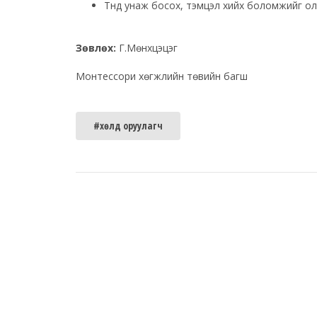
Түүнд унаж босох, тэмцэл хийх боломжийг о
Зөвлөх:
Г.Мөнхцэцэг
Монтессори хөгжлийн төвийн багш
#хөлд оруулагч