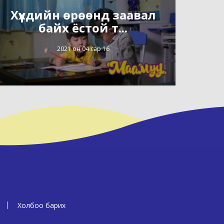
Хүүхдийн өрөөнд заавал
байх ёстой т...
2021 он 04 сар 16
Холбоо барих