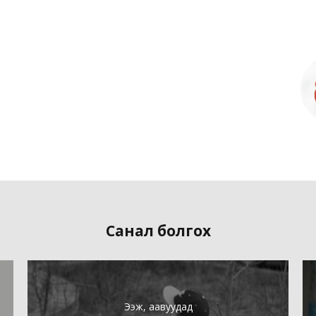
Санал болгох
Ээж, аавуудад