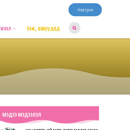
Нэвтрэх
эжээл
Ээж, аавуудад
МЭДЭЭ МЭДЭЭЛЭЛ