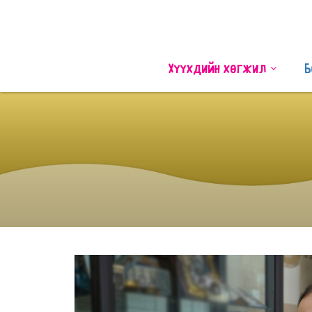
Хүүхдийн хөгжил
Б