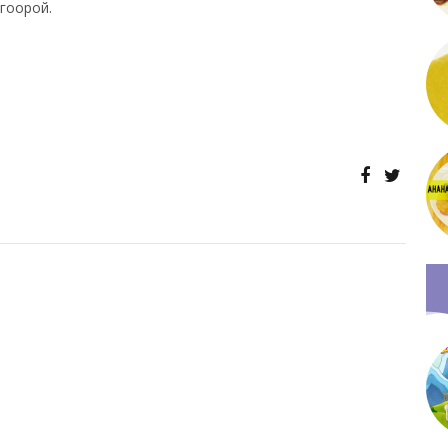
лгоорой.