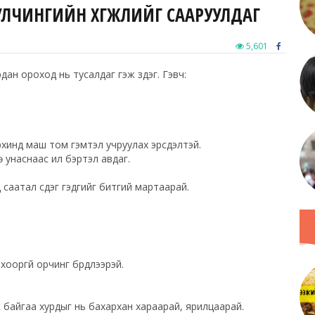
БУЛЧИНГИЙН ХӨГЖЛИЙГ СААРУУЛДАГ
5,601
хурдан ороход нь тусалдаг гэж үздэг. Гэвч:
.
архинд маш том гэмтэл учруулах эрсдэлтэй.
унаснаас илүү бэртэл авдаг.
аатал үүсдэг гэдгийг битгий мартаарай.
оргүй орчинг бүрдүүлээрэй.
иж байгаа хурдыг нь бахархан хараарай, ярилцаарай.