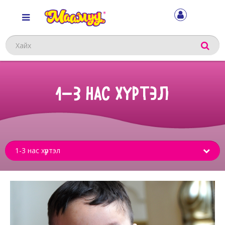
Хайх
1-3 НАС ХҮРТЭЛ
Sub
menu