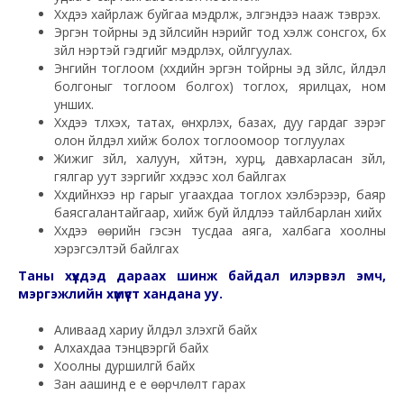
Хүүхдээ хайрлаж буйгаа мэдрүүлж, элгэндээ нааж тэврэх.
Эргэн тойрны эд зүйлсийн нэрийг тод хэлж сонсгох, бүх
зүйл нэртэй гэдгийг мэдрүүлэх, ойлгуулах.
Энгийн тоглоом (хүүхдийн эргэн тойрны эд зүйлс, үйлдэл
болгоныг тоглоом болгох) тоглох, ярилцах, ном
унших.
Хүүхдээ түлхэх, татах, өнхрүүлэх, базах, дуу гардаг зэрэг
олон үйлдэл хийж болох тоглоомоор тоглуулах
Жижиг зүйл, халуун, хүйтэн, хурц, давхарласан зүйл,
гялгар уут зэргийг хүүхдээс хол байлгах
Хүүхдийнхээ нүүр гарыг угаахдаа тоглох хэлбэрээр, баяр
баясгалантайгаар, хийж буй үйлдлээ тайлбарлан хийх
Хүүхдээ өөрийн гэсэн тусдаа аяга, халбага хоолны
хэрэгсэлтэй байлгах
Таны хүүхдэд дараах шинж байдал илэрвэл эмч,
мэргэжлийн хүмүүст хандана уу.
Аливаад хариу үйлдэл үзүүлэхгүй байх
Алхахдаа тэнцвэргүй байх
Хоолны дуршилгүй байх
Зан аашинд үе үе өөрчлөлт гарах