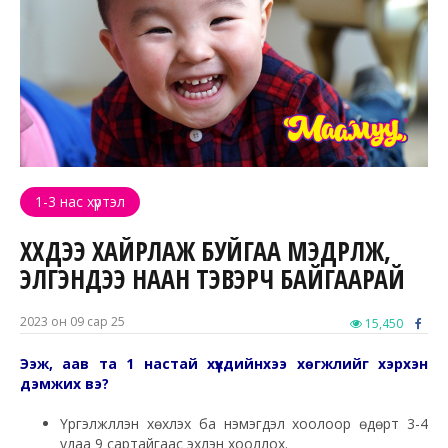
1-3 нас хүртэл
ХҮҮХДЭЭ ХАЙРЛАЖ БУЙГАА МЭДРҮҮЛЖ,
ЭЛГЭНДЭЭ НААН ТЭВЭРЧ БАЙГААРАЙ
2023 он 09 сар 25
15,450
Ээж, аав та 1 настай хүүхдийнхээ хөгжлийг хэрхэн
дэмжих вэ?
Үргэлжлүүлэн хөхүүлэх ба нэмэгдэл хоолоор өдөрт 3-4
удаа 9 сартайгаас эхлэн хооллох.