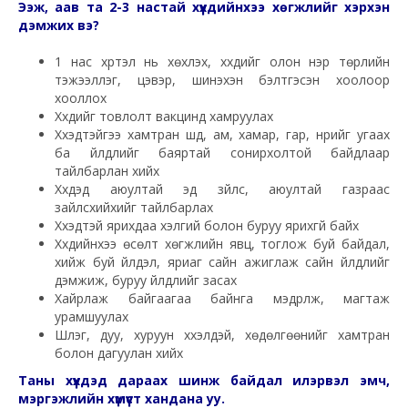
Ээж, аав та 2-3 настай хүүхдийнхээ хөгжлийг хэрхэн
дэмжих вэ?
1 нас хүртэл нь хөхүүлэх, хүүхдийг олон нэр төрлийн
тэжээллэг, цэвэр, шинэхэн бэлтгэсэн хоолоор
хооллох
Хүүхдийг товлолт вакцинд хамруулах
Хүүхэдтэйгээ хамтран шүд, ам, хамар, гар, нүүрийг угаах
ба үйлдлийг баяртай сонирхолтой байдлаар
тайлбарлан хийх
Хүүхдэд аюултай эд зүйлс, аюултай газраас
зайлсхийхийг тайлбарлах
Хүүхэдтэй ярихдаа хэлгий болон буруу ярихгүй байх
Хүүхдийнхээ өсөлт хөгжлийн явц, тоглож буй байдал,
хийж буй үйлдэл, яриаг сайн ажиглаж сайн үйлдлийг
дэмжиж, буруу үйлдлийг засах
Хайрлаж байгаагаа байнга мэдрүүлж, магтаж
урамшуулах
Шүлэг, дуу, хуруун хүүхэлдэй, хөдөлгөөнийг хамтран
болон дагуулан хийх
Таны хүүхдэд дараах шинж байдал илэрвэл эмч,
мэргэжлийн хүмүүст хандана уу.