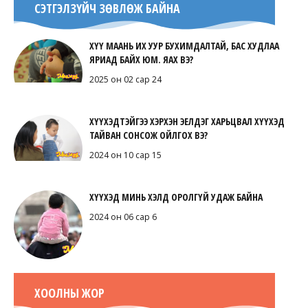
СЭТГЭЛЗҮЙЧ ЗӨВЛӨЖ БАЙНА
ХҮҮ МААНЬ ИХ УУР БУХИМДАЛТАЙ, БАС ХУДЛАА
ЯРИАД БАЙХ ЮМ. ЯАХ ВЭ?
2025 он 02 сар 24
ХҮҮХЭДТЭЙГЭЭ ХЭРХЭН ЭЕЛДЭГ ХАРЬЦВАЛ ХҮҮХЭД
ТАЙВАН СОНСОЖ ОЙЛГОХ ВЭ?
2024 он 10 сар 15
ХҮҮХЭД МИНЬ ХЭЛД ОРОЛГҮЙ УДАЖ БАЙНА
2024 он 06 сар 6
ХООЛНЫ ЖОР