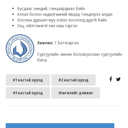
Бусдаас хөндий, ганцаардмал байх
Алхах болон хөдөлгөөний явцад тэнцвэрээ алдах
Хоолны дуршил муу эсвэл хоолонд дургүй байх
Хэцүү, ойлгомжгүй зан ааш гаргах
Зөвлөх:
Г.Батжаргал
Сургуулийн өмнөх боловсролын сургуулийн
багш
#1 настай хүүхэд
#2 настай хүүхэд
#3 настай хүүхэд
#хөгжлийг дэмжих