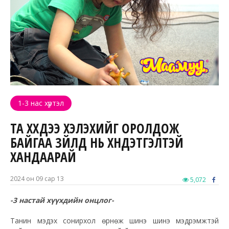
1-3 нас хүртэл
ТА ХҮҮХДЭЭ ХЭЛЭХИЙГ ОРОЛДОЖ
БАЙГАА ЗҮЙЛД НЬ ХҮНДЭТГЭЛТЭЙ
ХАНДААРАЙ
2024 он 09 сар 13
5,072
-3 настай хүүхдийн онцлог-
Танин мэдэх сонирхол өрнөж шинэ шинэ мэдрэмжтэй