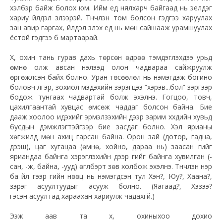
хэлбэр байж болох юм. Ийм үед нялхарч байгаад нь эелдэг
хариу үйлдэл үзүүлээрэй. Түүнчлэн том болсон гэдгээ харуулах
зан авир гаргах, үйлдэл үзүүлэх үед нь мөн сайшааж урамшуулах
ёстой гэдгээ бүү мартаарай.
Хүү, охин тань гурав дахь төрсөн өдрөө тэмдэглэхдээ урьд
өмнө олж авсан нэлээд олон чадвараа сайжруулж
өргөжүүлсэн байх болно. Уран төсөөлөл нь нэмэгдэж богино
боловч үлгэр, зохиол мэдэхийн зэрэгцээ “хэрэв...бол” зэргээр
бодож тунгаах чадвартай болж эхэлнэ. Гогцоо, товч,
цахилгаантай хувцас өмсөж чаддаг болсон байна. Бие
дааж хоолоо идэхийг эрмэлзэхийн дээр зарим хүүхдийн хувьд
бусдын дэмжлэгтэйгээр бие засдаг болно. Хэл ярианы
хөгжилд мөн ахиц гарсан байна. Орон зай (дотор, гадна,
дээш), цаг хугацаа (өмнө, хойно, дараа нь) заасан үгийг
яриандаа байнга хэрэглэхийн дээр үгийг байнга хувилган (-
сан, -ж, байна, -ууд) өгүүлбэрт зөв холбож эхэлнэ. Түүнчлэн нэр
ба үйл үгээр үгийн нөөц нь нэмэгдсэн тул Хэн?, Юу?, Хаана?,
зэрэг асуултуудыг асууж болно. (Яагаад?, Хэзээ?
гэсэн асуултад хараахан хариулж чадахгүй.)
Ээж аав та хүү, охиныхоо дохио