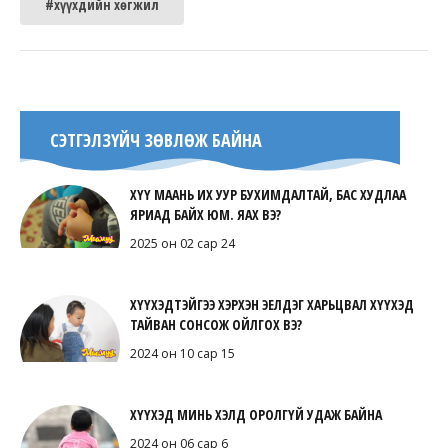
#хүүхдийн хөгжил
СЭТГЭЛЗҮЙЧ ЗӨВЛӨЖ БАЙНА
ХҮҮ МААНЬ ИХ УУР БУХИМДАЛТАЙ, БАС ХУДЛАА
ЯРИАД БАЙХ ЮМ. ЯАХ ВЭ?
2025 он 02 сар 24
ХҮҮХЭДТЭЙГЭЭ ХЭРХЭН ЭЕЛДЭГ ХАРЬЦВАЛ ХҮҮХЭД
ТАЙВАН СОНСОЖ ОЙЛГОХ ВЭ?
2024 он 10 сар 15
ХҮҮХЭД МИНЬ ХЭЛД ОРОЛГҮЙ УДАЖ БАЙНА
2024 он 06 сар 6