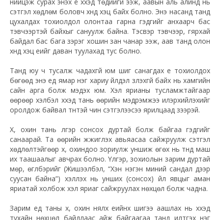
нийцэж сурах энэхүү үе хүүхэд төдийгүй ээж, аавын аль алинд нь
сэтгэл хөдлөм боловч хүнд хэцүү байх болно. Энэ насанд танд
цухалдах тохиолдол олонтаа гарна гэдгийг анхаарч бас
тэвчээртэй байхыг сануулж байна. Тэсвэр тэвчээр, гярхай
байдал бас бага зэрэг хошин зан чанар ээж, аав танд олон
хүнд хэцүү үеийг даван туулахад тус болно.
Танд юу ч тусалж чадахгүй юм шиг санагдах үе тохиолдох
бөгөөд энэ үед ямар нэг хариу үйлдэл үзүүлэхгүй байх нь хамгийн
сайн арга болж мэдэх юм. Хэл ярианы тусламжтайгаар
өөрөөр хэлбэл хүүхэд тань өөрийн мэдрэмжээ илэрхийлэхийг
оролдож байвал түүнтэй чин сэтгэлээсээ ярилцаад үзээрэй.
Хүү, охин тань үлгэр сонсох дуртай болж байгаа гэдгийг
санаарай. Та өөрийн жүжиглэх авьяасаа сайжруулж сэтгэл
хөдлөлтэйгөөр хүү, охиндоо зориулж уншиж өгөх нь түүнд маш
их таашаалыг авчрах болно. Үлгэр, зохиолын зарим дуртай
мөр, өгүүлбэрийг (Жишээлбэл, “Хэн нэгэн миний сандал дээр
суусан байна”) хэлүүлэх нь унших (сонсох) үйл явцыг аман
яриатай холбож хэл яриаг сайжруулах нөхцөл болж чадна.
Зарим үед таны хүү, охин нялх үеийнх шигээ аашлах нь хүүхэд
тухайн нөхцөл байдлаас айж байгаагаа танд илтгэх нэг