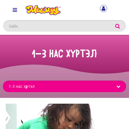
Хайх
1-3 НАС ХҮРТЭЛ
Sub
menu