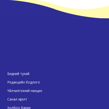
Бидний тухай
Редакцийн бодлого
Үйлчилгээний нөхцөл
Санал хүсэлт
Холбоо барих