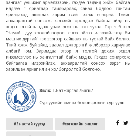
зангааг уншихыг эрмэлзээрэй, гэхдээ тэдэнд хийж байгаа
үйлдлээ үг яриагаар тайлбарлах, санаа бодлоо тантай
ярилцахад ашиглах зарим үгсийг хэлж өгөөрэй. Түүнийг
анхааралтай сонсож, хэлэхийг оролдож байгаа зүйлд нь
хүндэтгэлтэй хандаж урам өгөх нь нэн чухал. Тэр ч бүү хэл
“Чамайг дуу хоолойгоороо хэлэх зүйлээ илэрхийлэхэд би
маш их дуртай” гэх зэргээр сайшаах нь тустай байх болно.
Түүний хэлж буй зүйлд заавал дэлгэрэнгүй өгүүлбэрээр хариулах
албагүй юм. Заримдаа зүгээр л толгой дохиж эсвэл
инээмсэглэх нь хангалттай байж мэднэ. Гэхдээ сонирхож
байгаагаа илэрхийлэх, анхааралтай сонсох зэрэг нь
харилцан яриаг илүү ач холбогдолтой болгоно.
Зөвлөх:
Г.Батжаргал /Багш/
Сургуулийн өмнөх боловсролын сургууль
#3 настай хүүхэд
#хөгжлийн онцлог