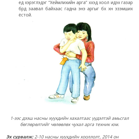
үед хэрэглэдэг “Хеймлихийн арга” хүүхэд хоол идэх газар
бүрд заавал байхаас гадна энэ аргыг бүх хүн эзэмших
ёстой.
1-ээс дээш насны хүүхдийн хахалтаас үүдэлтэй амьсгал
бөглөрөлтийг чөлөөлөх чухал арга техник юм.
Эх сурвалж:
2-10 насны хүүхдийн хооллолт, 2014 он