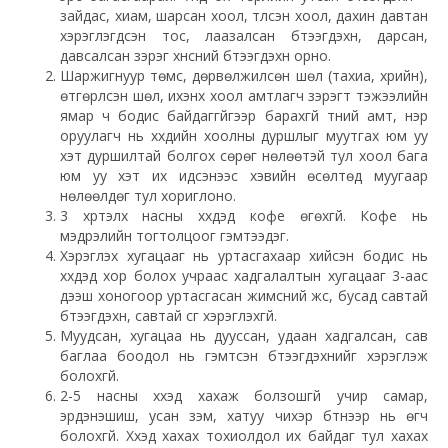
зайдас, хиам, шарсан хоол, түлсэн хоол, дахин давтан
хэрэглэгдсэн тос, лаазалсан бүтээгдэхүүн, дарсан,
давсалсан зэрэг хүнсний бүтээгдэхүүн орно.
Шаржигнуур төмс, дөрвөлжилсөн шөл (тахиа, үхрийн),
өтгөрүүлсэн шөл, ихэнх хоол амтлагч зэрэгт тэжээлийн
ямар ч бодис байдаггүйгээр барахгүй түүний амт, үнэр
оруулагч нь хүүхдийн хоолны дуршлыг муутгах юм уу
хэт дуршилтай болгох сөрөг нөлөөтэй тул хоол бага
юм уу хэт их идсэнээс хэвийн өсөлтөд муугаар
нөлөөлдөг тул хориглоно.
3 хүртэлх насны хүүхдэд кофе өгөхгүй. Кофе нь
мэдрэлийн тогтолцоог гэмтээдэг.
Хэрэглэх хугацааг нь уртасгахаар хийсэн бодис нь
хүүхдэд хор болох учраас хадгалалтын хугацааг 3-аас
дээш хоногоор уртасгасан жимсний жүүс, бусад савтай
бүтээгдэхүүн, савтай сүүг хэрэглэхгүй.
Муудсан, хугацаа нь дууссан, удаан хадгалсан, сав
баглаа боодол нь гэмтсэн бүтээгдэхүүнийг хэрэглэж
болохгүй.
2-5 насны хүүхэд хахаж болзошгүй учир самар,
эрдэнэшиш, усан үзэм, хатуу чихэр бүтнээр нь өгч
болохгүй. Хүүхэд хахах тохиолдол их байдаг тул хахах