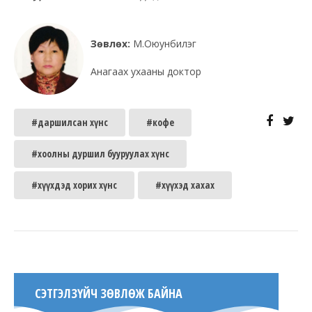
Зөвлөх:
М.Оюунбилэг
Анагаах ухааны доктор
#даршилсан хүнс
#кофе
#хоолны дуршил бууруулах хүнс
#хүүхдэд хорих хүнс
#хүүхэд хахах
СЭТГЭЛЗҮЙЧ ЗӨВЛӨЖ БАЙНА