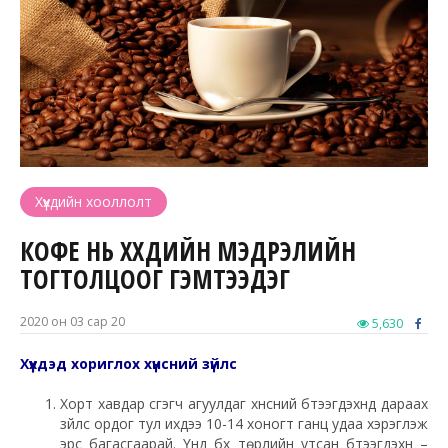
Хүүхдийн хооллолт
КОФЕ НЬ ХҮҮХДИЙН МЭДРЭЛИЙН
ТОГТОЛЦООГ ГЭМТЭЭДЭГ
2020 он 03 сар 20
5,630
Хүүхдэд хориглох хүнсний зүйлс
Хорт хавдар үүсгэгч агуулдаг хүнсний бүтээгдэхүүнд дараах
зүйлс ордог тул ихдээ 10-14 хоногт ганц удаа хэрэглэж
эрс багасгаарай. Үүнд бүх төрлийн утсан бүтээгдэхүүн –