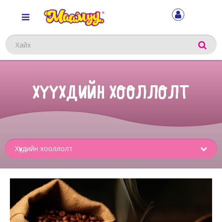
Хайх
ХҮҮХДИЙН ХООЛЛОЛТ
Sub
menu