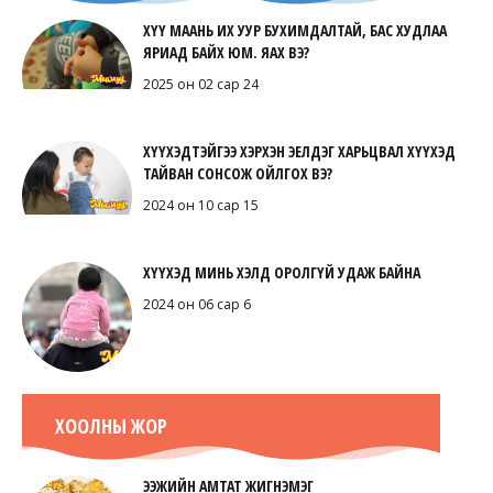
ХҮҮ МААНЬ ИХ УУР БУХИМДАЛТАЙ, БАС ХУДЛАА
ЯРИАД БАЙХ ЮМ. ЯАХ ВЭ?
2025 он 02 сар 24
ХҮҮХЭДТЭЙГЭЭ ХЭРХЭН ЭЕЛДЭГ ХАРЬЦВАЛ ХҮҮХЭД
ТАЙВАН СОНСОЖ ОЙЛГОХ ВЭ?
2024 он 10 сар 15
ХҮҮХЭД МИНЬ ХЭЛД ОРОЛГҮЙ УДАЖ БАЙНА
2024 он 06 сар 6
ХООЛНЫ ЖОР
ЭЭЖИЙН АМТАТ ЖИГНЭМЭГ