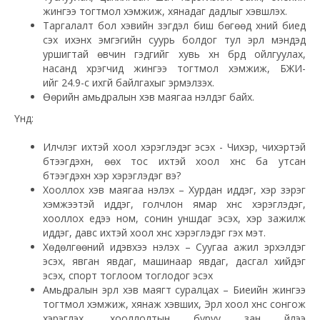
жингээ тогтмол хэмжиж, хянадаг дадлыг хэвшүүлэх.
Таргалалт бол хэвийн үзэгдэл биш бөгөөд хүний биед
үүсэх ихэнх эмгэгийн суурь болдог тул эрүүл мэндэд
уршигтай өвчин гэдгийг хувь хүн бүрд ойлгуулах,
насанд хүрэгчид жингээ тогтмол хэмжиж,
БЖИ
-
ийг
24.9-с ихгүй байлгахыг эрмэлзэх.
Өөрийн амьдралын хэв маягаа үнэлдэг байх.
Үүнд:
Илчлэг ихтэй хоол хэрэглэдэг эсэх - Чихэр, чихэртэй
бүтээгдэхүүн, өөх тос ихтэй хоол хүнс ба утсан
бүтээгдэхүүн
хэр
хэрэглэдэг вэ?
Хооллох хэв маягаа үнэлэх – Хурдан иддэг,
хэр
зэрэг
хэмжээтэй иддэг, голчлон ямар хүнс хэрэглэдэг,
хооллох үедээ ном, сонин уншдаг эсэх,
хэр
зажилж
иддэг, давс ихтэй хоол хүнс хэрэглэдэг гэх мэт.
Хөдөлгөөний идэвхээ үнэлэх – Суугаа ажил эрхэлдэг
эсэх, явган явдаг, машинаар явдаг, дасгал хийдэг
эсэх, спорт тоглоом тоглодог эсэх
Амьдралын эрүүл хэв маягт суралцах – Биеийн жингээ
тогтмол хэмжиж, хянаж хэвших, Эрүүл хоол хүнс сонгож
хэрэглэх, хооллолтын буруу зан үйлээ