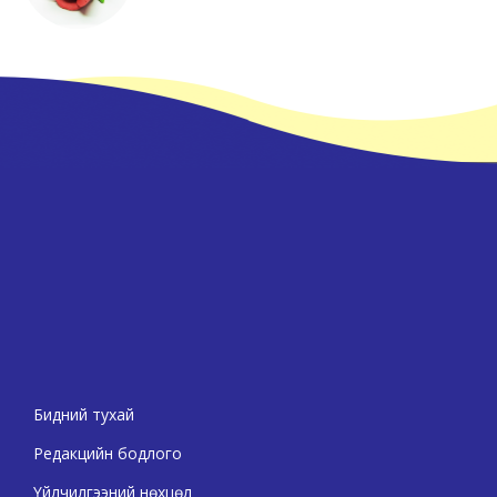
Бидний тухай
Редакцийн бодлого
Үйлчилгээний нөхцөл