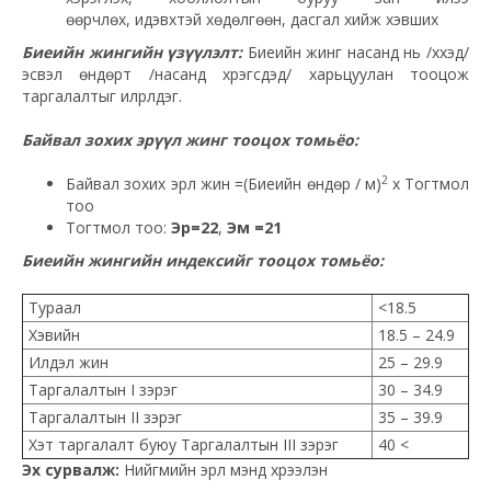
өөрчлөх, идэвхтэй хөдөлгөөн, дасгал хийж хэвших
Биеийн жингийн үзүүлэлт:
Биеийн жинг насанд нь /хүүхэд/
эсвэл өндөрт /насанд хүрэгсдэд/ харьцуулан тооцож
таргалалтыг илрүүлдэг.
Байвал зохих эрүүл жинг тооцох томьёо:
2
Байвал зохих эрүүл жин =(Биеийн өндөр / м)
х Тогтмол
тоо
Тогтмол тоо:
Эр
=
22
,
Эм =21
Биеийн жингийн индексийг тооцох томьёо:
Тураал
<18.5
Хэвийн
18.5 – 24.9
Илүүдэл жин
25 – 29.9
Таргалалтын I зэрэг
30 – 34.9
Таргалалтын II зэрэг
35 – 39.9
Хэт таргалалт буюу Таргалалтын III зэрэг
40 <
Эх сурвалж:
Нийгмийн эрүүл мэнд хүрээлэн