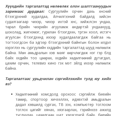
Хүүхдийн таргалалтад нөлөөлөх олон шалтгаануудын
заримаас дурдвал:
Сургуулийн орчин дахь хүнсний
бүтээгдэхүүний худалдаа, үйлчилгээний байдалд хийсэн
судалгаагаар чихэр, чихэр ихтэй хүнс,
хийжүүлсэн
ундаа,
төрөл бүрийн чихрийн агууламж өндөртэй ундаанууд,
шоколад, жигнэмэг, гурилан бүтээгдэхүүн, түргэн хоол, исгэгч
агуулсан бүтээгдэхүүнүүд ихээр худалдаалагдаж байгаа нь
тогтоогдсон ба эдгээр бүтээгдэхүүний байнгын болон илүүдэл
хэрэглээ нь сургуулийн хүүхдүүдийн таргалалтад шууд нөлөөлж
байна. Мөн амьдралын хэв маяг өөрчлөгдөж нэг гэр бүлд
байх хүүхдийн тоо цөөрөх, хүүхдийн хөдөлгөөний дутагдал,
цахим орчин, телевиз кино гэх мэт зүйлүүд ихээр нөлөөлж
байна.
Таргалалтаас урьдчилан сэргийлэхийн тулд юу хийх
вэ?
Хөдөлгөөний
хомсдолд
орохоос сэргийлж биеийн
тамир, спортоор хичээллэх, идэвхтэй амьдралын
дадал хэвшилд сургах,
ТВ
үзэх, компьютер тоглоом
тоглох цагийг хянах, хязгаарлах, гэрийнхээ ажилд
туслуулах, цахилгаан шат хэрэглэхгүй байх, биеийн