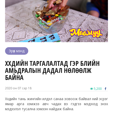
Эрүүл мэнд
ХҮҮХДИЙН ТАРГАЛАЛТАД ГЭР БҮЛИЙН
АМЬДРАЛЫН ДАДАЛ НӨЛӨӨЛЖ
БАЙНА
2020 он 07 сар 18
5,200
Хүүхдийн тань жингийн илүүдэл санаа зовоож байвал үүний эсрэг
ямар арга хэмжээ авч чадах вэ гэдгээ мэдэхэд энэхүү
мэдээлэл тусална хэмээн найдаж байна.