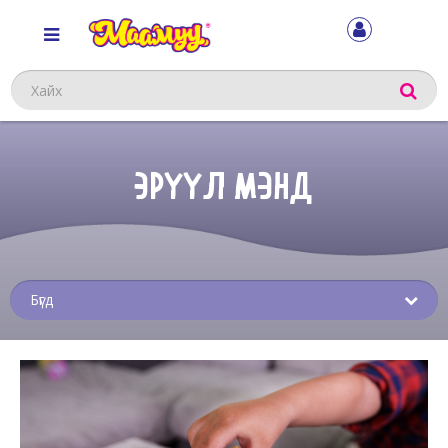
Хайх
ЭРҮҮЛ МЭНД
Sub
menu