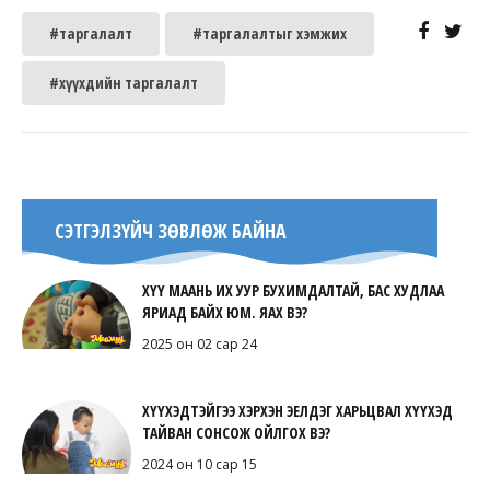
#таргалалт
#таргалалтыг хэмжих
#хүүхдийн таргалалт
СЭТГЭЛЗҮЙЧ ЗӨВЛӨЖ БАЙНА
ХҮҮ МААНЬ ИХ УУР БУХИМДАЛТАЙ, БАС ХУДЛАА
ЯРИАД БАЙХ ЮМ. ЯАХ ВЭ?
2025 он 02 сар 24
ХҮҮХЭДТЭЙГЭЭ ХЭРХЭН ЭЕЛДЭГ ХАРЬЦВАЛ ХҮҮХЭД
ТАЙВАН СОНСОЖ ОЙЛГОХ ВЭ?
2024 он 10 сар 15