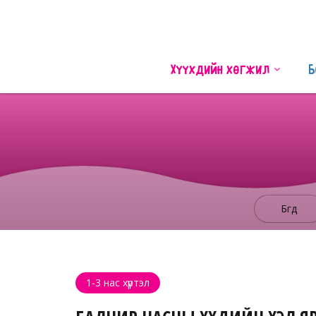
Хүүхдийн хөгжил
Б
Бүгд
1-3 нас хүртэл