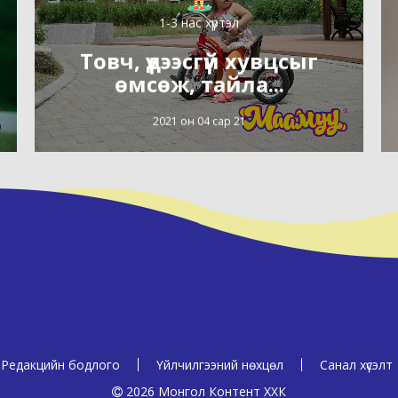
1-3 нас хүртэл
Товч, үдээсгүй хувцсыг
өмсөж, тайла...
2021 он 04 сар 21
Редакцийн бодлого
Үйлчилгээний нөхцөл
Санал хүсэлт
2026 Монгол Контент ХХК