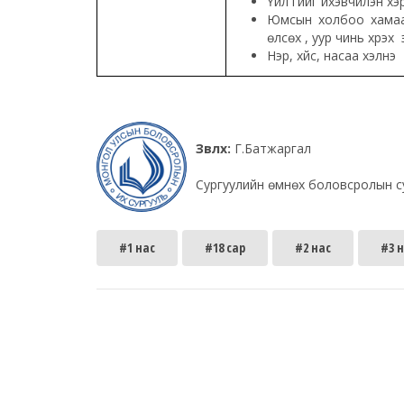
Үйл үгийг ихэвчилэн х
Юмсын холбоо хамаар
өлсөх үү, уур чинь хүрэх
Нэр, хүйс, насаа хэлнэ
Зөвлөх:
Г.Батжаргал
Сургуулийн өмнөх боловсролын с
#1 нас
#18 сар
#2 нас
#3 