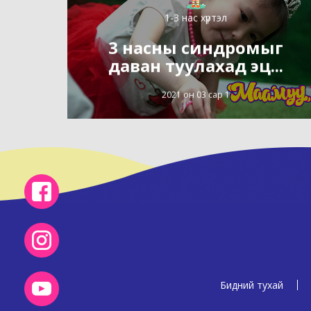
1-3 нас хүртэл
3 насны синдромыг
даван туулахад эц...
2021 он 03 сар 1
Бидний тухай