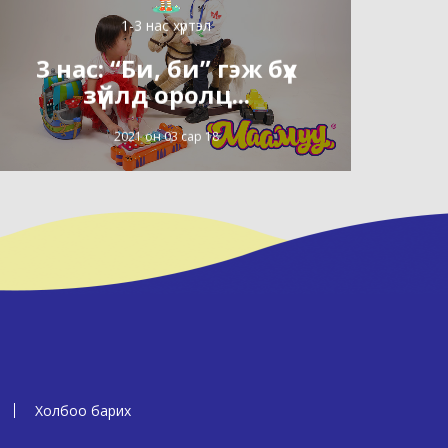
1-3 нас хүртэл
3 нас: “Би, би” гэж бүх
зүйлд оролц...
2021 он 03 сар 18
Холбоо барих