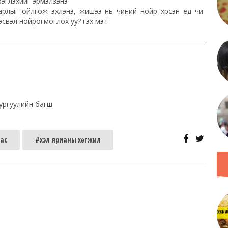
эрэглэхийг эрмэлзэнэ
лыг ойлгож эхлэнэ, жишээ нь чиний нойр хүрсэн үед чи
 үү эсвэл нойрогмоглох уу? гэх мэт
ургуулийн багш
нас
#хэл ярианы хөгжил