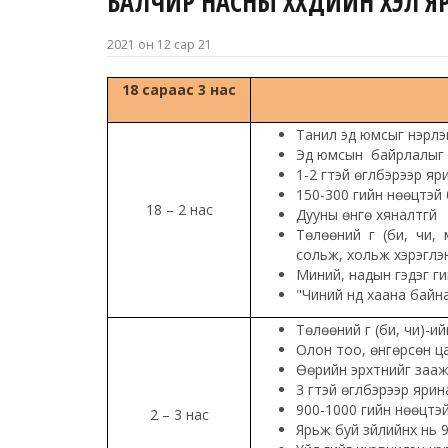
БАЛЧИР НАСНЫ ХҮҮХДИЙН ХЭЛ
2021 он 12 сар 21
18 сараас 3 нас
Танил эд юмсыг нэрлэ
Эд юмсын байрлалыг нэ
1-2 үгтэй өгүүлбэрээр яр
150-300 үгийн нөөцтэй
18 – 2 нас
Дууны өнгө хяналтгүй
Төлөөний үг (би, чи,
сольж, хольж хэрэглэ
Миний, надын гэдэг үги
"Чиний нүд хаана байна
Төлөөний үг (би, чи)-и
Олон тоо, өнгөрсөн ца
Өөрийн эрхтнийг зааж
3 үгтэй өгүүлбэрээр ярин
900-1000 үгийн нөөцтэ
2 – 3 нас
Ярьж буй зүйлийнх нь 