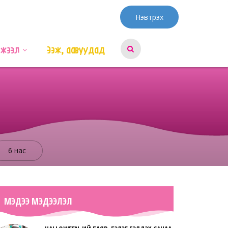
Нэвтрэх
эжээл
Ээж, аавуудад
6 нас
МЭДЭЭ МЭДЭЭЛЭЛ