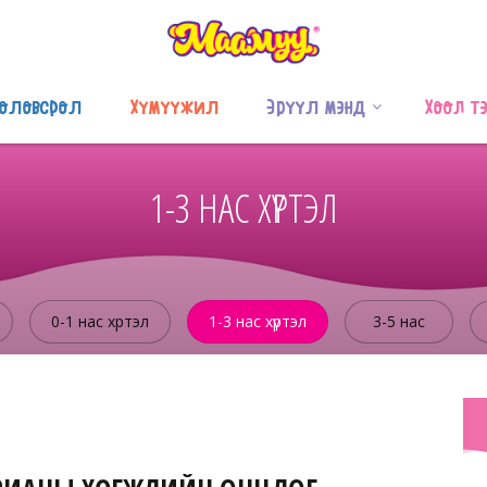
оловсрол
Хүмүүжил
Эрүүл мэнд
Хоол т
1-3 НАС ХҮРТЭЛ
0-1 нас хүртэл
1-3 нас хүртэл
3-5 нас