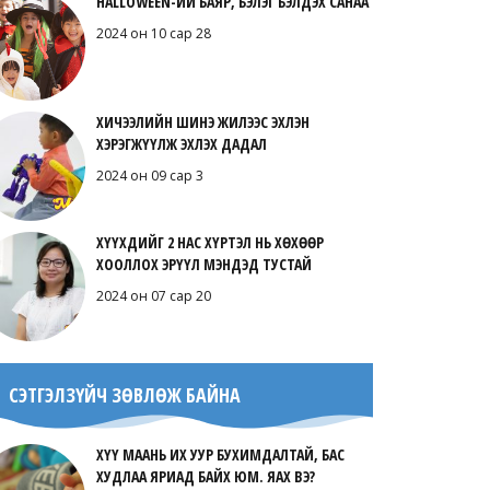
HALLOWEEN-ИЙ БАЯР, БЭЛЭГ БЭЛДЭХ САНАА
2024 он 10 сар 28
ХИЧЭЭЛИЙН ШИНЭ ЖИЛЭЭС ЭХЛЭН
ХЭРЭГЖҮҮЛЖ ЭХЛЭХ ДАДАЛ
2024 он 09 сар 3
ХҮҮХДИЙГ 2 НАС ХҮРТЭЛ НЬ ХӨХӨӨР
ХООЛЛОХ ЭРҮҮЛ МЭНДЭД ТУСТАЙ
2024 он 07 сар 20
СЭТГЭЛЗҮЙЧ ЗӨВЛӨЖ БАЙНА
ХҮҮ МААНЬ ИХ УУР БУХИМДАЛТАЙ, БАС
ХУДЛАА ЯРИАД БАЙХ ЮМ. ЯАХ ВЭ?