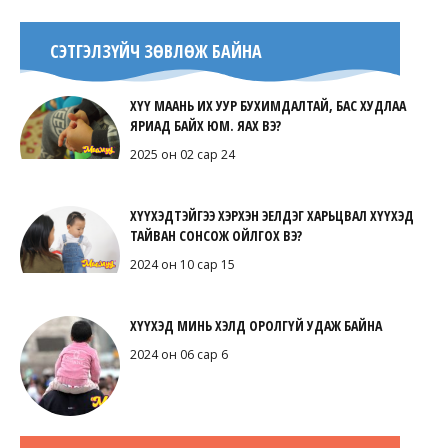
СЭТГЭЛЗҮЙЧ ЗӨВЛӨЖ БАЙНА
ХҮҮ МААНЬ ИХ УУР БУХИМДАЛТАЙ, БАС ХУДЛАА
ЯРИАД БАЙХ ЮМ. ЯАХ ВЭ?
2025 он 02 сар 24
ХҮҮХЭДТЭЙГЭЭ ХЭРХЭН ЭЕЛДЭГ ХАРЬЦВАЛ ХҮҮХЭД
ТАЙВАН СОНСОЖ ОЙЛГОХ ВЭ?
2024 он 10 сар 15
ХҮҮХЭД МИНЬ ХЭЛД ОРОЛГҮЙ УДАЖ БАЙНА
2024 он 06 сар 6