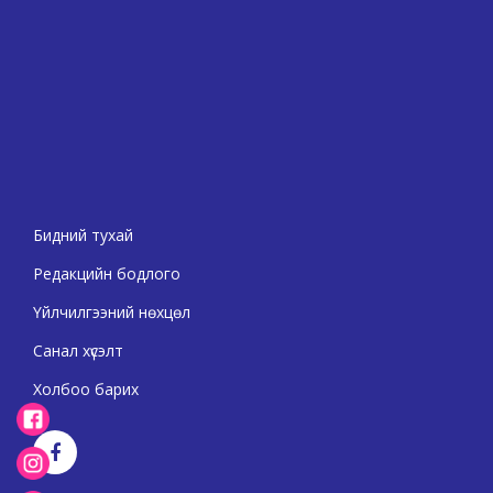
Бидний тухай
Редакцийн бодлого
Үйлчилгээний нөхцөл
Санал хүсэлт
Холбоо барих