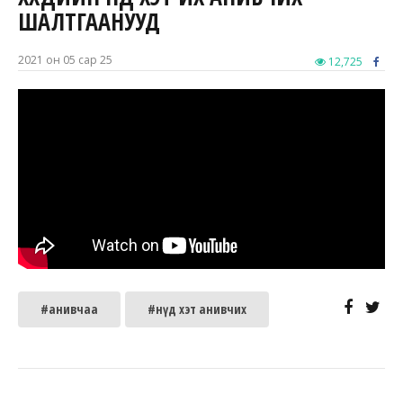
ШАЛТГААНУУД
2021 он 05 сар 25
12,725
#анивчаа
#нүд хэт анивчих