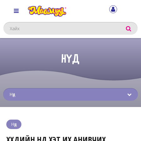
Хайх
НҮД
Sub
menu
Нүд
ХҮҮХДИЙН НҮД ХЭТ ИХ АНИВЧИХ