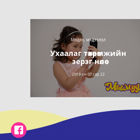
Мэдээ, мэдээлэл
Ухаалаг төхөөрөмжийн
эерэг нөлөө
2019 он 07 сар 22