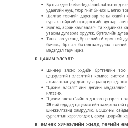
Бүртгүүлэхдээ tsetserleg.ulaanbaatar.mn-д
удаагийн нууц түлхүүр үгийг бичиж шалгах т
Шалгах товчийг дарснаар таны хүүхдийн 
сургах тойргийн цэцэрлэгийн дугаар гарч 
Эцэг эх, асран хамгаалагч та хүүхдийнхээ 
утасны дугаараа оруулж, бүртгэлийн дуга
Таны гар утсанд бүртгэлийн 6 оронтой дуг
бичиж, бүртгэл баталгаажуулах товчий
мэдэгдэл гарч ирнэ.
Б. ЦАХИМ ЭЛСЭЛТ:
Шинээр элсэх хүүхдийн бүртгэлийн то
цэцэрлэгийн элсэлтийн комисс систем дэ
ажиллагааг дурдсан хугацаанд иргэд, эцэг 
“Цахим элсэлт”-ийн дүнгийн мэдээллий
илгээнэ.
“Цахим элсэлт”-ийн үр дүнгээр цэцэрлэгт
29
-ний өдрүүдэд цэцэрлэгийн захиргаатай гу
шинжилгээнд хамруулж, БСШУ-ны сайды
сургалтын хэрэглэгдэхүүн, ариун цэврийн х
В.
ӨМНӨХ ХИЧЭЭЛИЙН ЖИЛД ТӨРИЙН ӨМ