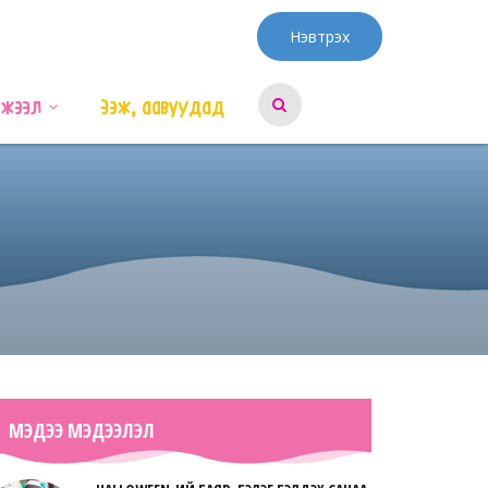
Нэвтрэх
эжээл
Ээж, аавуудад
МЭДЭЭ МЭДЭЭЛЭЛ