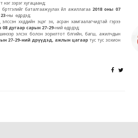
т нэг зэрэг хугацаанд;
ийн бүртгэлийг баталгаажуулах үйл ажиллагаа
2018 оны 07
 23-
ны өдрүүдэд;
лссэн хүүхдүүдийн эцэг эх, асран хамгаалагчидтай гэрээ
ы 08 дугаар сарын 27-29-
ний
өдрүүдэд;
 шинээр элсэх болон зорилтот бүлгийн, багш, ажилчдын
рын 27-29-ний өдрүүдэд, ажлын цагаар
тус тус зохион