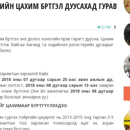
ЭГИЙН ЦАХИМ БҮРТГЭЛ ДУУСАХАД ГУРАВ
5,190
хим бүртгэл энэ долоо хоногийн пүрэв гарагт дуусна. Цахим
тгэж байгаа бөгөөд та хүүхдийнхээ регистерийн дугаарыг
билээ.
 баримтын зөрчилгүй байх
д
2018 оны 07 дугаар сарын 25-аас зөвхөн ажлын өдөр,
лын хэлтэст,
2018 оны 08 дугаар сарын 13-аас
хамран
очиж бүртгүүлэх (Энэ үйл ажиллагаа
2018 оны 08 дугаар
р болохыг анхаарна уу.)
ЙГ ЦАХИМААР БҮРТГҮҮЛЭХДЭЭ:
ран сургах тойргийн цэцэрлэг нь 2013-2015 онд төрсөн 3-5
хяналтын тоо зарласан тохиолдолд эцэг эх, асран
темд бүртгүүлнэ.