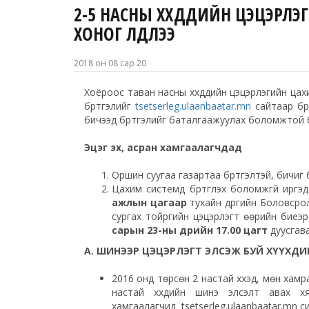
2-5 НАСНЫ ХҮҮХДҮҮДИЙН ЦЭЦЭРЛ
ХОНОГ ҮЛДЛЭЭ
2018 он 08 сар 20
Хоёроос таван насны хүүхдүүүдийн цэцэрлэгийн ца
бүртгэлийг
tsetserleg.ulaanbaatar.mn
сайтаар бүр
бичээд бүртгэлийг баталгаажуулах боломжтой 
Эцэг эх, асран хамгаалагчдад
Оршин суугаа газартаа бүртгэлтэй, бичиг
Цахим системд бүртгүүлэх боломжгүй иргэ
ажлын цагаар
тухайн дүүргийн Боловсро
сургах тойргийн цэцэрлэгт өөрийн биеэр 
сарын 23-ны өдрийн 17.00 цагт
дуусгава
А.
ШИНЭЭР ЦЭЦЭРЛЭГТ ЭЛСЭЖ БУЙ ХҮҮХДИ
2016 онд төрсөн 2 настай хүүхэд, мөн хам
настай хүүхдийн шинэ элсэлт авах 
хамгаалагчид tsetserleg.ulaanbaatar.mn сис