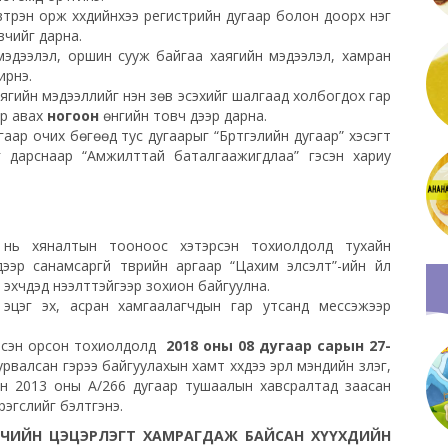
 нэвтрэн орж хүүхдийнхээ регистрийн дугаар болон доорх нэг
овчийг дарна.
мэдээлэл, оршин сууж байгаа хаягийн мэдээлэл, хамран
ирнэ.
хаягийн мэдээллийг үнэн зөв эсэхийг шалгаад холбогдох гар
ар авах
ногоон
өнгийн товч дээр дарна.
аар очих бөгөөд тус дугаарыг “Бүртгэлийн дугаар” хэсэгт
г дарснаар “Амжилттай баталгаажигдлаа” гэсэн хариу
о нь хяналтын тооноос хэтэрсэн тохиолдолд тухайн
эр санамсаргүй түүврийн аргаар “Цахим элсэлт”-ийн үйл
эхчүүдэд нээлттэйгээр зохион байгуулна.
г эцэг эх, асран хамгаалагчдын гар утсанд мессэжээр
 элсэн орсон тохиолдолд
2018 оны 08 дугаар сарын 27-
рвалсан гэрээ байгуулахын хамт хүүхдээ эрүүл мэндийн үзлэг,
н 2013 оны А/266 дугаар тушаалын хавсралтад заасан
эрэгслийг бэлтгэнэ.
ЧИЙН ЦЭЦЭРЛЭГТ ХАМРАГДАЖ БАЙСАН ХҮҮХДИЙН