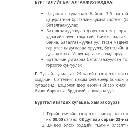
БҮРТГЭЛИЙГ БАТАЛГААЖУУЛАХДАА:
Цэцэрлэгт суралцаж байсан 3-5 настай х
цэцэрлэгийн бүртгэлийн цахим систем (tse
баталгаажуулах
Баталгаажуулахдаа дээрх систем рүү орж 
удаагийн нууц түлхүүр үгийг бичиж шалгах т
байна. Баталгаажуулна уу.” гэсэн мэдээл
гар утасны дугаараа оруулж, бүртгэлийн 
дугаар ирнэ. Уг дугаарыг системд оруулс
Бүртгэлийн дугаараа баталгаажуулсан то
гэрээгээ сунгуулах
Г.
Тусгай, сувиллын, 24 цагийн цэцэрлэгт шин
хүүхдүүдийн бүртгэлийг цахим хэлбэрээр зохион
хугацаанд цэцэрлэг дээр өөрийн биеэр очиж бү
бичиг баримтыг бүрдүүлэхийг анхаарна уу.)
Бүртгэл явагдах хугацаа, хамрах хүрээ
Төрийн өмчийн цэцэрлэгт шинээр элсэх хүү
ны
09:00
цагаас
08 дугаар сарын 23-ны 
Шинээр элсэх хүүхдүүдийн “Цахим элсэлт