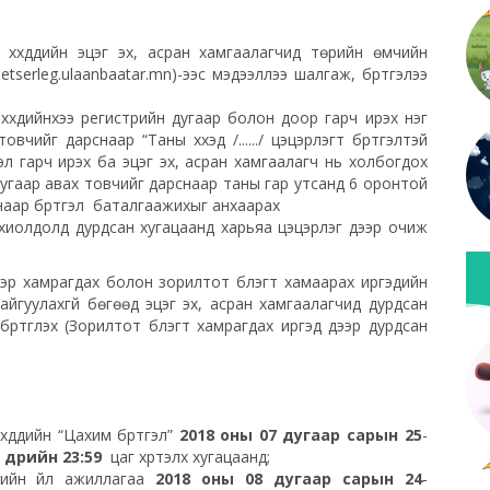
үүхдүүдийн эцэг эх, асран хамгаалагчид төрийн өмчийн
tserleg.ulaanbaatar.mn)-ээс мэдээллээ шалгаж, бүртгэлээ
хүүхдийнхээ регистрийн дугаар болон доор гарч ирэх нэг
овчийг дарснаар “Таны хүүхэд /....../ цэцэрлэгт бүртгэлтэй
эл гарч ирэх ба эцэг эх, асран хамгаалагч нь холбогдох
дугаар авах товчийг дарснаар таны гар утсанд 6 оронтой
наар бүртгэл баталгаажихыг анхаарах
хиолдолд дурдсан хугацаанд харьяа цэцэрлэг дээр очиж
ээр хамрагдах болон зорилтот бүлэгт хамаарах иргэдийн
 байгуулахгүй бөгөөд эцэг эх, асран хамгаалагчид дурдсан
ртгүүлэх (Зорилтот бүлэгт хамрагдах иргэд дээр дурдсан
хдүүдийн “Цахим бүртгэл”
2018 оны 07 дугаар сарын 25
-
өдрийн 23:59
цаг хүртэлх хугацаанд;
”-ийн үйл ажиллагаа
2018 оны 08 дугаар сарын 24
-