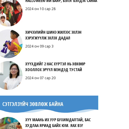
HALLOWEEN-ИЙ БАЯР, БЭЛЭГ БЭЛДЭХ САНАА
2024 он 10 сар 28
ХИЧЭЭЛИЙН ШИНЭ ЖИЛЭЭС ЭХЛЭН
ХЭРЭГЖҮҮЛЖ ЭХЛЭХ ДАДАЛ
2024 он 09 сар 3
ХҮҮХДИЙГ 2 НАС ХҮРТЭЛ НЬ ХӨХӨӨР
ХООЛЛОХ ЭРҮҮЛ МЭНДЭД ТУСТАЙ
2024 он 07 сар 20
СЭТГЭЛЗҮЙЧ ЗӨВЛӨЖ БАЙНА
ХҮҮ МААНЬ ИХ УУР БУХИМДАЛТАЙ, БАС
ХУДЛАА ЯРИАД БАЙХ ЮМ. ЯАХ ВЭ?