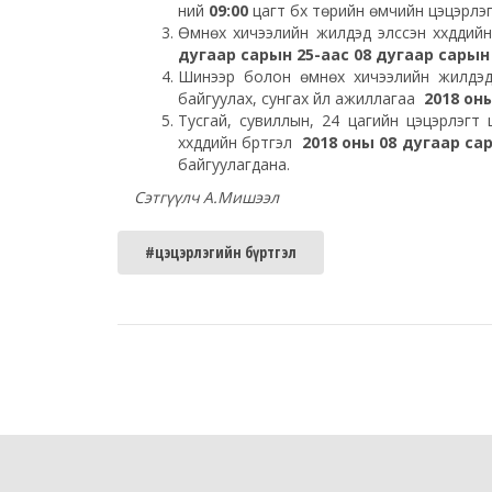
ний
09:00
цагт бүх төрийн өмчийн цэцэрлэг
Өмнөх хичээлийн жилүүдэд элссэн хүүхдүүд
дугаар сарын 25-аас 08 дугаар сарын
Шинээр болон өмнөх хичээлийн жилүүдэд э
байгуулах, сунгах үйл ажиллагаа
2018 он
Тусгай, сувиллын, 24 цагийн цэцэрлэгт
хүүхдүүдийн бүртгэл
2018 оны 08 дугаар са
байгуулагдана.
Сэтгүүлч А.Мишээл
#цэцэрлэгийн бүртгэл