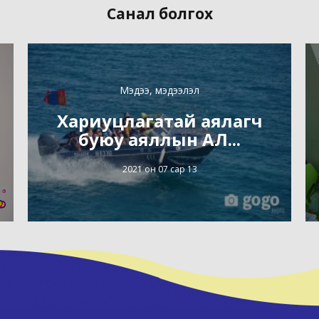
Санал болгох
Мэдээ, мэдээлэл
Хариуцлагатай аялагч
буюу аяллын АЛ...
2021 он 07 сар 13