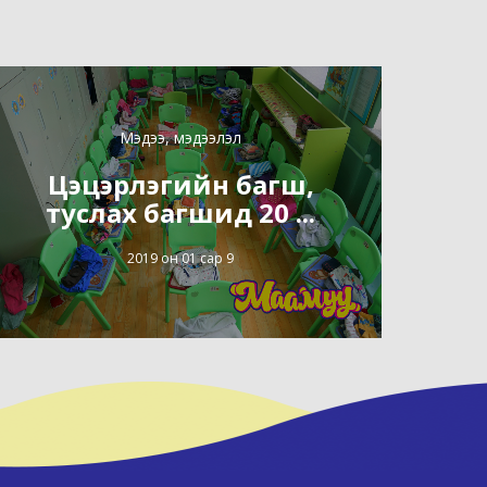
Мэдээ, мэдээлэл
Цэцэрлэгийн багш,
туслах багшид 20 ...
2019 он 01 сар 9