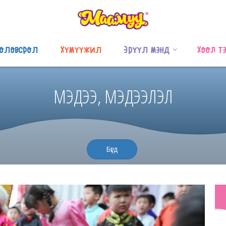
оловсрол
Хүмүүжил
Эрүүл мэнд
Хоол т
МЭДЭЭ, МЭДЭЭЛЭЛ
Бүгд