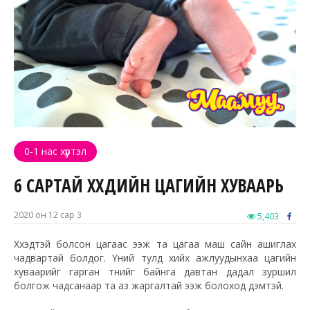
0-1 нас хүртэл
6 САРТАЙ ХҮҮХДИЙН ЦАГИЙН ХУВААРЬ
2020 он 12 сар 3
5,403
Хүүхэдтэй болсон цагаас ээж та цагаа маш сайн ашиглах
чадвартай болдог. Үүний тулд хийх ажлуудынхаа цагийн
хуваарийг гарган түүнийг байнга давтан дадал зуршил
болгож чадсанаар та аз жаргалтай ээж болоход дэмтэй.