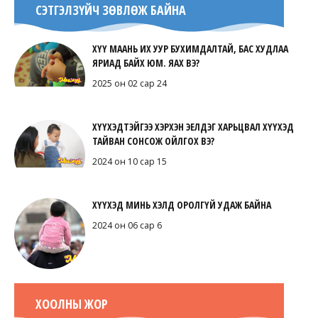
СЭТГЭЛЗҮЙЧ ЗӨВЛӨЖ БАЙНА
ХҮҮ МААНЬ ИХ УУР БУХИМДАЛТАЙ, БАС ХУДЛАА
ЯРИАД БАЙХ ЮМ. ЯАХ ВЭ?
2025 он 02 сар 24
ХҮҮХЭДТЭЙГЭЭ ХЭРХЭН ЭЕЛДЭГ ХАРЬЦВАЛ ХҮҮХЭД
ТАЙВАН СОНСОЖ ОЙЛГОХ ВЭ?
2024 он 10 сар 15
ХҮҮХЭД МИНЬ ХЭЛД ОРОЛГҮЙ УДАЖ БАЙНА
2024 он 06 сар 6
ХООЛНЫ ЖОР