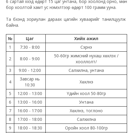
6 сартай хүүхэд өдөрт 15 цаг унтана, бор хоолонд орно, мөн
бор хоолтой хамт ус нэмэлтээр өдөрт 100 грамм ууна.
Та бүхэнд зориулан дараах цагийн хуваарийг танилцуулж
байна.
№
Цаг
Хийх ажил
1
7:30 - 8:00
Сэрнэ
50-60гр жимсний нухаш хөхүүлэх /
2
8:00 - 9:00
хооллолт/
3
9:00 - 12:00
Салхилна, унтана
Завсар нь
4
Хөхүүлнэ
10:30
5
12:00 - 13:00
Үдийн хоол 50-80гр
6
13:00 - 16:00
Унтана
7
16:00 - 17:00
Хөхүүлнэ, тоглоно
8
17:00 - 18:00
Салхилна
9
18:00 - 18:30
Оройн хоол 80-100гр